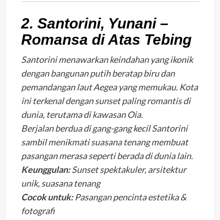
2. Santorini, Yunani –
Romansa di Atas Tebing
Santorini menawarkan keindahan yang ikonik
dengan bangunan putih beratap biru dan
pemandangan laut Aegea yang memukau. Kota
ini terkenal dengan sunset paling romantis di
dunia, terutama di kawasan Oia.
Berjalan berdua di gang-gang kecil Santorini
sambil menikmati suasana tenang membuat
pasangan merasa seperti berada di dunia lain.
Keunggulan:
Sunset spektakuler, arsitektur
unik, suasana tenang
Cocok untuk:
Pasangan pencinta estetika &
fotografi