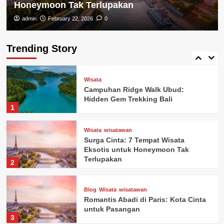
Honeymoon Tak Terlupakan
admin
February 22, 2026
0
Wisata
wisatawan
Wisata Comoros: Menyelami
Keindahan Kepulauan Tropis yang
Trending Story
Eksotis
5
Wisata
Campuhan Ridge Walk Ubud:
Hidden Gem Trekking Bali
1
Wisata
wisatawan
Surga Cinta: 7 Tempat Wisata
Eksotis untuk Honeymoon Tak
Terlupakan
2
Blog
Wisata
wisatawan
Romantis Abadi di Paris: Kota Cinta
untuk Pasangan
3