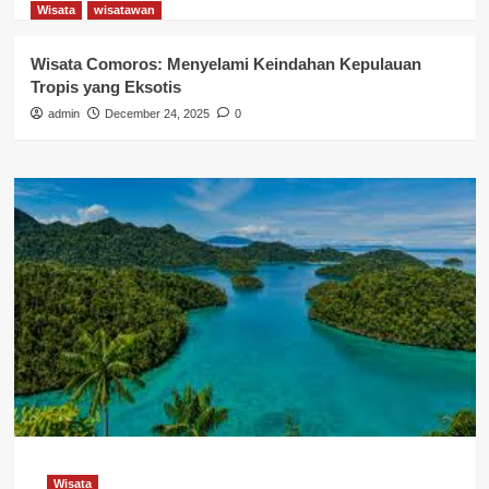
Wisata
wisatawan
Blog
Wisata
wisatawan
Romantis Abadi di Paris: Kota Cinta
Wisata Comoros: Menyelami Keindahan Kepulauan
untuk Pasangan
Tropis yang Eksotis
3
admin
December 24, 2025
0
Uncategorized
Wisata Surabaya yang Jarang
Diketahui: Menjelajahi Destinasi
Tersembunyi Kota Pahlawan
4
Wisata
wisatawan
Wisata Comoros: Menyelami
Keindahan Kepulauan Tropis yang
Eksotis
5
Wisata