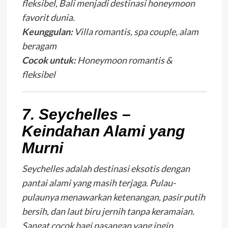
fleksibel, Bali menjadi destinasi honeymoon
favorit dunia.
Keunggulan:
Villa romantis, spa couple, alam
beragam
Cocok untuk:
Honeymoon romantis &
fleksibel
7. Seychelles –
Keindahan Alami yang
Murni
Seychelles adalah destinasi eksotis dengan
pantai alami yang masih terjaga. Pulau-
pulaunya menawarkan ketenangan, pasir putih
bersih, dan laut biru jernih tanpa keramaian.
Sangat cocok bagi pasangan yang ingin