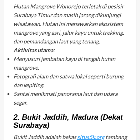
Hutan Mangrove Wonorejo terletak di pesisir
Surabaya Timur dan masih jarang dikunjungi
wisatawan. Hutan ini menawarkan ekosistem
mangrove yang asri, jalur kayu untuk trekking,
dan pemandangan laut yang tenang.
Aktivitas utama:
Menyusuri jembatan kayu di tengah hutan
mangrove.
Fotografi alam dan satwa lokal seperti burung
dan kepiting.
Santai menikmati panorama laut dan udara
segar.
2. Bukit Jaddih, Madura (Dekat
Surabaya)
Bukit Jaddih adalah bekas
situs5k.org
tambang