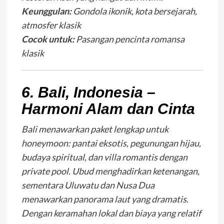
Keunggulan:
Gondola ikonik, kota bersejarah,
atmosfer klasik
Cocok untuk:
Pasangan pencinta romansa
klasik
6. Bali, Indonesia –
Harmoni Alam dan Cinta
Bali menawarkan paket lengkap untuk
honeymoon: pantai eksotis, pegunungan hijau,
budaya spiritual, dan villa romantis dengan
private pool. Ubud menghadirkan ketenangan,
sementara Uluwatu dan Nusa Dua
menawarkan panorama laut yang dramatis.
Dengan keramahan lokal dan biaya yang relatif