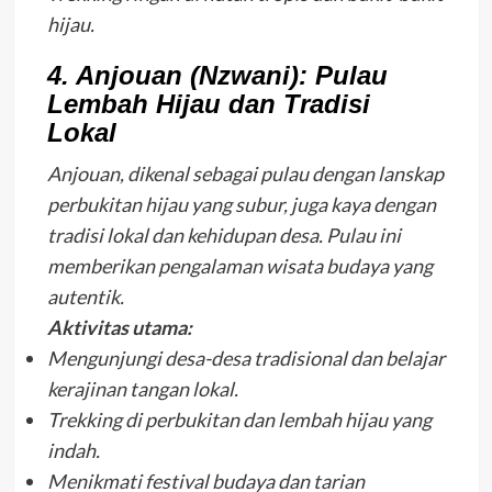
hijau.
4. Anjouan (Nzwani): Pulau
Lembah Hijau dan Tradisi
Lokal
Anjouan, dikenal sebagai pulau dengan lanskap
perbukitan hijau yang subur, juga kaya dengan
tradisi lokal dan kehidupan desa. Pulau ini
memberikan pengalaman wisata budaya yang
autentik.
Aktivitas utama:
Mengunjungi desa-desa tradisional dan belajar
kerajinan tangan lokal.
Trekking di perbukitan dan lembah hijau yang
indah.
Menikmati festival budaya dan tarian