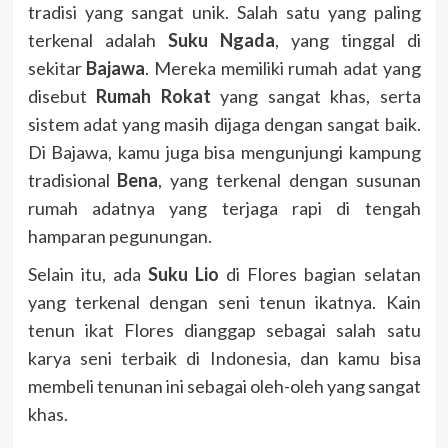
tradisi yang sangat unik. Salah satu yang paling
terkenal adalah
Suku Ngada
, yang tinggal di
sekitar
Bajawa
. Mereka memiliki rumah adat yang
disebut
Rumah Rokat
yang sangat khas, serta
sistem adat yang masih dijaga dengan sangat baik.
Di Bajawa, kamu juga bisa mengunjungi kampung
tradisional
Bena
, yang terkenal dengan susunan
rumah adatnya yang terjaga rapi di tengah
hamparan pegunungan.
Selain itu, ada
Suku Lio
di Flores bagian selatan
yang terkenal dengan seni tenun ikatnya. Kain
tenun ikat Flores dianggap sebagai salah satu
karya seni terbaik di Indonesia, dan kamu bisa
membeli tenunan ini sebagai oleh-oleh yang sangat
khas.