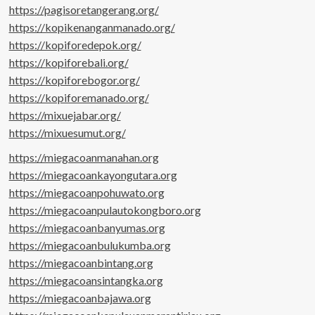
https://pagisoretangerang.org/
https://kopikenanganmanado.org/
https://kopiforedepok.org/
https://kopiforebali.org/
https://kopiforebogor.org/
https://kopiforemanado.org/
https://mixuejabar.org/
https://mixuesumut.org/
https://miegacoanmanahan.org
https://miegacoankayongutara.org
https://miegacoanpohuwato.org
https://miegacoanpulautokongboro.org
https://miegacoanbanyumas.org
https://miegacoanbulukumba.org
https://miegacoanbintang.org
https://miegacoansintangka.org
https://miegacoanbajawa.org