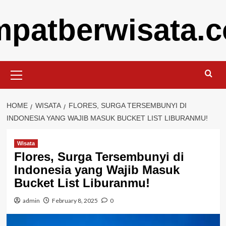
Skip
mpatberwisata.
to
content
Primary
Menu
HOME
WISATA
FLORES, SURGA TERSEMBUNYI DI
INDONESIA YANG WAJIB MASUK BUCKET LIST LIBURANMU!
Wisata
Flores, Surga Tersembunyi di
Indonesia yang Wajib Masuk
Bucket List Liburanmu!
admin
February 8, 2025
0