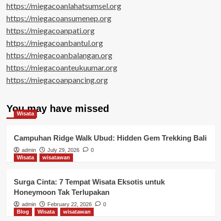
https://miegacoanlahatsumsel.org
https://miegacoansumenep.org
https://miegacoanpati.org
https://miegacoanbantul.org
https://miegacoanbalangan.org
https://miegacoanteukuumar.org
https://miegacoanpancing.org
You may have missed
Wisata
Campuhan Ridge Walk Ubud: Hidden Gem Trekking Bali
admin
July 29, 2026
0
Wisata
wisatawan
Surga Cinta: 7 Tempat Wisata Eksotis untuk
Honeymoon Tak Terlupakan
admin
February 22, 2026
0
Blog
Wisata
wisatawan