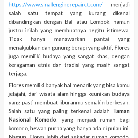
https://www.smallenginerepairct.com/
menjadi
salah satu tempat yang kurang dikenal
dibandingkan dengan Bali atau Lombok, namun
justru inilah yang membuatnya begitu istimewa.
Tidak hanya menawarkan pantai yang
menakjubkan dan gunung berapi yang aktif, Flores
juga memiliki budaya yang sangat khas, dengan
keragaman etnis dan tradisi yang masih sangat
terjaga.
Flores memiliki banyak hal menarik yang bisa kamu
jelajahi, dari wisata alam hingga keunikan budaya
yang pasti membuat liburanmu semakin berkesan.
Salah satu yang paling terkenal adalah
Taman
Nasional Komodo
, yang menjadi rumah bagi
komodo, hewan purba yang hanya ada di pulau ini.
Namun, Flores lebih dari sekadar rumah komodo.