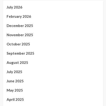
July 2026
February 2026
December 2025
November 2025
October 2025
September 2025
August 2025
July 2025
June 2025
May 2025
April 2025