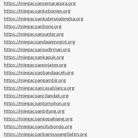
https://miegacoansemarapura.org
https://miegacoankebumen.org
https://miegacoankabmajalengka.org
https://miegacoanbone.org
https://miegacoansunter.org
https://miegacoandaanmogot.org
https://miegacoansudirman.org
https://miegacoankapuk.org
https://miegacoanpejaten.org
https://miegacoanbandaaceh.org
https://miegacoangambir.org
https://miegacoancasablanca.org
https://miegacoancilandak.org
https://miegacoantomohon.org
https://miegacoanbitung.org
https://miegacoankepahiang.org
https://miegacoansitubondo.org
https://miegacoanbanyuwangijatim.org