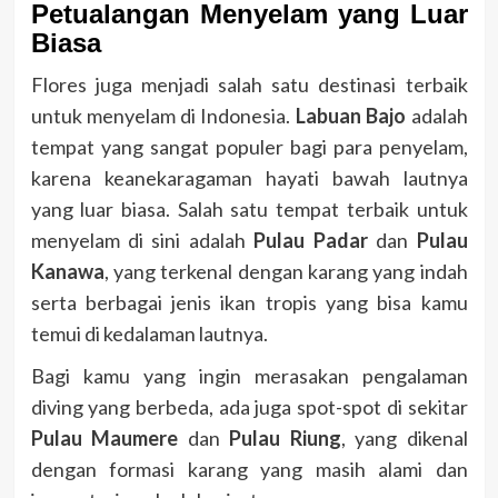
Petualangan Menyelam yang Luar
Biasa
Flores juga menjadi salah satu destinasi terbaik
untuk menyelam di Indonesia.
Labuan Bajo
adalah
tempat yang sangat populer bagi para penyelam,
karena keanekaragaman hayati bawah lautnya
yang luar biasa. Salah satu tempat terbaik untuk
menyelam di sini adalah
Pulau Padar
dan
Pulau
Kanawa
, yang terkenal dengan karang yang indah
serta berbagai jenis ikan tropis yang bisa kamu
temui di kedalaman lautnya.
Bagi kamu yang ingin merasakan pengalaman
diving yang berbeda, ada juga spot-spot di sekitar
Pulau Maumere
dan
Pulau Riung
, yang dikenal
dengan formasi karang yang masih alami dan