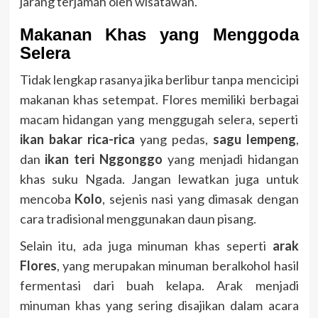
jarang terjamah oleh wisatawan.
Makanan Khas yang Menggoda
Selera
Tidak lengkap rasanya jika berlibur tanpa mencicipi
makanan khas setempat. Flores memiliki berbagai
macam hidangan yang menggugah selera, seperti
ikan bakar rica-rica
yang pedas,
sagu lempeng
,
dan
ikan teri Nggonggo
yang menjadi hidangan
khas suku Ngada. Jangan lewatkan juga untuk
mencoba
Kolo
, sejenis nasi yang dimasak dengan
cara tradisional menggunakan daun pisang.
Selain itu, ada juga minuman khas seperti
arak
Flores
, yang merupakan minuman beralkohol hasil
fermentasi dari buah kelapa. Arak menjadi
minuman khas yang sering disajikan dalam acara