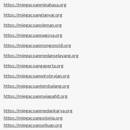
https://miegacoanminahasa.org
https://miegacoangianyar.org
https://miegacoansleman.org
https://miegacoannagoya.org
https://miegacoanmongonsidi.org
https://miegacoanmedanselayang.org
https://miegacoangaperta.org
https://miegacoanwirobrajan.org
https://miegacoantembalang.org
https://miegacoanmajapahit.org
https://miegacoanmedankarya.org
https://miegacoanpolonia.org
https://miegacoanseituan.org