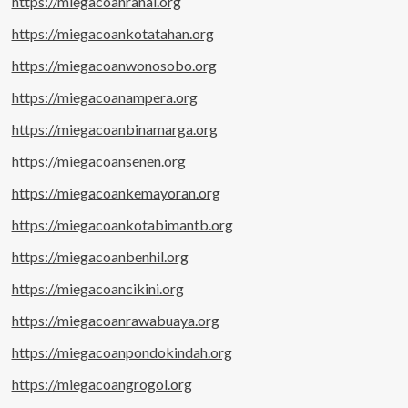
https://miegacoanranai.org
https://miegacoankotatahan.org
https://miegacoanwonosobo.org
https://miegacoanampera.org
https://miegacoanbinamarga.org
https://miegacoansenen.org
https://miegacoankemayoran.org
https://miegacoankotabimantb.org
https://miegacoanbenhil.org
https://miegacoancikini.org
https://miegacoanrawabuaya.org
https://miegacoanpondokindah.org
https://miegacoangrogol.org