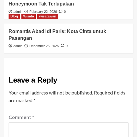
Honeymoon Tak Terlupakan
admin
February 22, 2026
0
Blog
Wisata
wisatawan
Romantis Abadi di Paris: Kota Cinta untuk
Pasangan
admin
December 25, 2025
0
Leave a Reply
Your email address will not be published.
Required fields
are marked
*
Comment
*