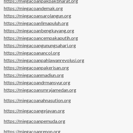
https://miegacoanpakpakbharat.org
https://miegacoandemak.org
https://miegacoansarolangun.org
https://miegacoanlimapuluh.org
https://miegacoanbengkayang.org
https://miegacoancempakaputih.org
https://miegacoangunungsahari.org
https://miegacoanancol.org
https://miegacoanpahlawanrevolusi.org
https://miegacoanpakerisan.org
https://miegacoanmadiun.org
https://miegacoandrmansyur.org
https://miegacoansmrajamedan.org
https://miegacoanahnasution.org
https://miegacoangejayan.org
https://miegacoanpemuda.org
https://miegacoanrenon.org