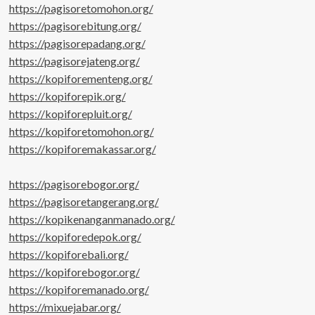
https://pagisoretomohon.org/
https://pagisorebitung.org/
https://pagisorepadang.org/
https://pagisorejateng.org/
https://kopiforementeng.org/
https://kopiforepik.org/
https://kopiforepluit.org/
https://kopiforetomohon.org/
https://kopiforemakassar.org/
https://pagisorebogor.org/
https://pagisoretangerang.org/
https://kopikenanganmanado.org/
https://kopiforedepok.org/
https://kopiforebali.org/
https://kopiforebogor.org/
https://kopiforemanado.org/
https://mixuejabar.org/