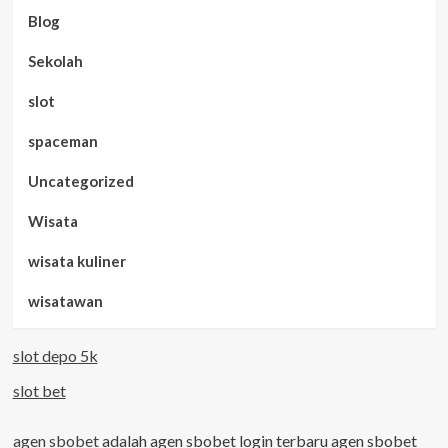
Blog
Sekolah
slot
spaceman
Uncategorized
Wisata
wisata kuliner
wisatawan
slot depo 5k
slot bet
agen sbobet
adalah agen sbobet login terbaru agen sbobet