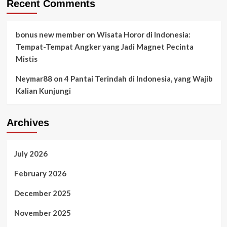
Recent Comments
bonus new member
on
Wisata Horor di Indonesia:
Tempat-Tempat Angker yang Jadi Magnet Pecinta
Mistis
Neymar88
on
4 Pantai Terindah di Indonesia, yang Wajib
Kalian Kunjungi
Archives
July 2026
February 2026
December 2025
November 2025