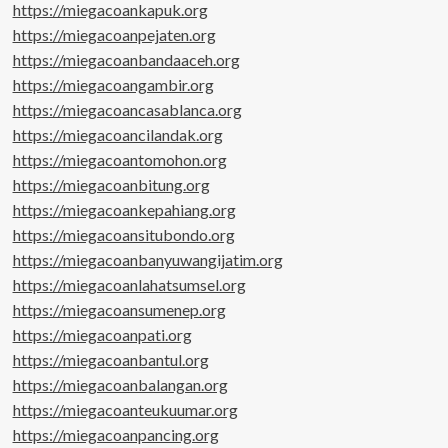
https://miegacoankapuk.org
https://miegacoanpejaten.org
https://miegacoanbandaaceh.org
https://miegacoangambir.org
https://miegacoancasablanca.org
https://miegacoancilandak.org
https://miegacoantomohon.org
https://miegacoanbitung.org
https://miegacoankepahiang.org
https://miegacoansitubondo.org
https://miegacoanbanyuwangijatim.org
https://miegacoanlahatsumsel.org
https://miegacoansumenep.org
https://miegacoanpati.org
https://miegacoanbantul.org
https://miegacoanbalangan.org
https://miegacoanteukuumar.org
https://miegacoanpancing.org