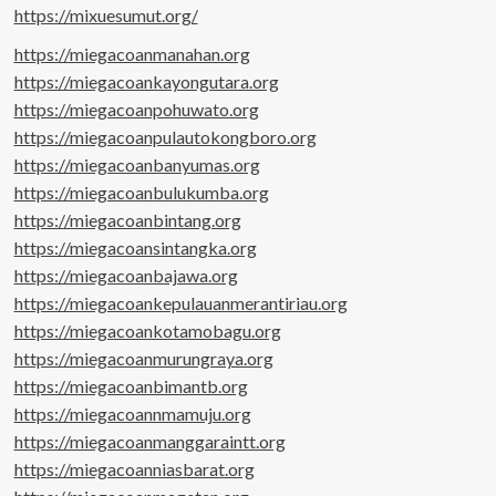
https://mixuesumut.org/
https://miegacoanmanahan.org
https://miegacoankayongutara.org
https://miegacoanpohuwato.org
https://miegacoanpulautokongboro.org
https://miegacoanbanyumas.org
https://miegacoanbulukumba.org
https://miegacoanbintang.org
https://miegacoansintangka.org
https://miegacoanbajawa.org
https://miegacoankepulauanmerantiriau.org
https://miegacoankotamobagu.org
https://miegacoanmurungraya.org
https://miegacoanbimantb.org
https://miegacoannmamuju.org
https://miegacoanmanggaraintt.org
https://miegacoanniasbarat.org