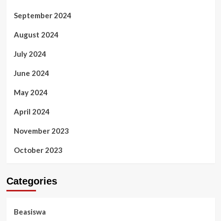
September 2024
August 2024
July 2024
June 2024
May 2024
April 2024
November 2023
October 2023
Categories
Beasiswa