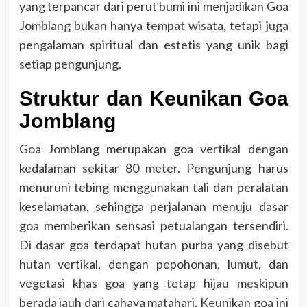
yang terpancar dari perut bumi ini menjadikan Goa
Jomblang bukan hanya tempat wisata, tetapi juga
pengalaman spiritual dan estetis yang unik bagi
setiap pengunjung.
Struktur dan Keunikan Goa
Jomblang
Goa Jomblang merupakan goa vertikal dengan
kedalaman sekitar 80 meter. Pengunjung harus
menuruni tebing menggunakan tali dan peralatan
keselamatan, sehingga perjalanan menuju dasar
goa memberikan sensasi petualangan tersendiri.
Di dasar goa terdapat hutan purba yang disebut
hutan vertikal, dengan pepohonan, lumut, dan
vegetasi khas goa yang tetap hijau meskipun
berada jauh dari cahaya matahari. Keunikan goa ini