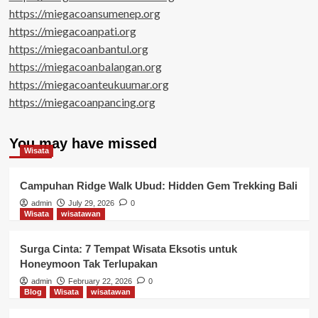
https://miegacoansumenep.org
https://miegacoanpati.org
https://miegacoanbantul.org
https://miegacoanbalangan.org
https://miegacoanteukuumar.org
https://miegacoanpancing.org
You may have missed
Wisata
Campuhan Ridge Walk Ubud: Hidden Gem Trekking Bali
admin
July 29, 2026
0
Wisata
wisatawan
Surga Cinta: 7 Tempat Wisata Eksotis untuk
Honeymoon Tak Terlupakan
admin
February 22, 2026
0
Blog
Wisata
wisatawan