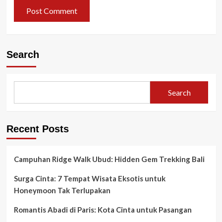
Search
Search
Recent Posts
Campuhan Ridge Walk Ubud: Hidden Gem Trekking Bali
Surga Cinta: 7 Tempat Wisata Eksotis untuk
Honeymoon Tak Terlupakan
Romantis Abadi di Paris: Kota Cinta untuk Pasangan