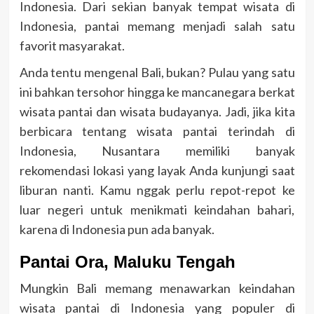
Indonesia. Dari sekian banyak tempat wisata di
Indonesia, pantai memang menjadi salah satu
favorit masyarakat.
Anda tentu mengenal Bali, bukan? Pulau yang satu
ini bahkan tersohor hingga ke mancanegara berkat
wisata pantai dan wisata budayanya. Jadi, jika kita
berbicara tentang wisata pantai terindah di
Indonesia, Nusantara memiliki banyak
rekomendasi lokasi yang layak Anda kunjungi saat
liburan nanti. Kamu nggak perlu repot-repot ke
luar negeri untuk menikmati keindahan bahari,
karena di Indonesia pun ada banyak.
Pantai Ora, Maluku Tengah
Mungkin Bali memang menawarkan keindahan
wisata pantai di Indonesia yang populer di