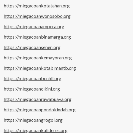
https://miegacoankotatahan.org
https://miegacoanwonosobo.org
https://miegacoanampera.org
https://miegacoanbinamarga.org
https://miegacoansenen.org
https://miegacoankemayoran.org
https://miegacoankotabimantb.org
https://miegacoanbenhil.org
https://miegacoancikini.org
https://miegacoanrawabuaya.org
https://miegacoanpondokindah.org
https://miegacoangrogol.org
https://miegacoankalideres.org