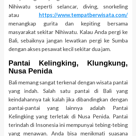
Nihiwatu seperti selancar, diving, snorkeling
atau
https://www.tempatberwisata.com/
menangkap gurita dan kepiting bersama
masyarakat sekitar Nihiwatu. Kalau Anda pergi ke
Bali, sebaiknya jangan lewatkan pergi ke Sumba
dengan akses pesawat kecil sekitar dua jam.
Pantai Kelingking, Klungkung,
Nusa Penida
Bali memang sangat terkenal dengan wisata pantai
yang indah. Salah satu pantai di Bali yang
keindahannya tak kalah jika dibandingkan dengan
pantai-pantai yang lainnya adalah Pantai
Kelingking yang terletak di Nusa Penida. Pantai
terindah di Insonesia ini mempunyai tebing-tebing
yang menawan. Anda bisa menikmati suasana