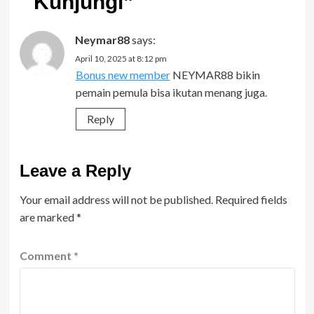
Kunjungi
”
Neymar88
says:
April 10, 2025 at 8:12 pm
Bonus new member
NEYMAR88 bikin
pemain pemula bisa ikutan menang juga.
Reply
Leave a Reply
Your email address will not be published.
Required fields
are marked
*
Comment
*