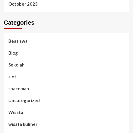
October 2023
Categories
Beasiswa
Blog
Sekolah
slot
spaceman
Uncategorized
Wisata
wisata kuliner