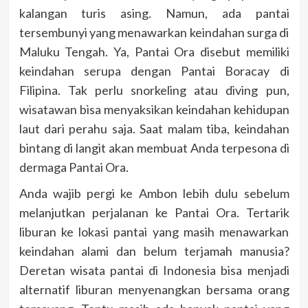
kalangan turis asing. Namun, ada pantai
tersembunyi yang menawarkan keindahan surga di
Maluku Tengah. Ya, Pantai Ora disebut memiliki
keindahan serupa dengan Pantai Boracay di
Filipina. Tak perlu snorkeling atau diving pun,
wisatawan bisa menyaksikan keindahan kehidupan
laut dari perahu saja. Saat malam tiba, keindahan
bintang di langit akan membuat Anda terpesona di
dermaga Pantai Ora.
Anda wajib pergi ke Ambon lebih dulu sebelum
melanjutkan perjalanan ke Pantai Ora. Tertarik
liburan ke lokasi pantai yang masih menawarkan
keindahan alami dan belum terjamah manusia?
Deretan wisata pantai di Indonesia bisa menjadi
alternatif liburan menyenangkan bersama orang