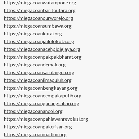
https://miegacoanwatampone.org
https://miegacoanbaritoutara.org
https://miegacoanpurworejo.org
https://miegacoansumbawa.org
https://miegacoankutai.org
https://miegacoanjailolokota.org
https://miegacoanacehpidiejaya.org
https://miegacoanpakpakbharat.org
https://miegacoandemak.org
https://miegacoansarolangun.org
https://miegacoanlimapuluh.org
https://miegacoanbengkayang.org
https://miegacoancempakaputih.org
https://miegacoangunungsahari.org
https://miegacoanancol.org
https://miegacoanpahlawanrevolusi.org
https://miegacoanpakerisan.org
https://miegacoanmadiun.org