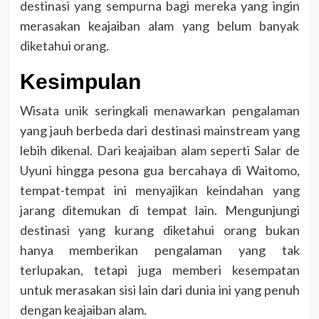
destinasi yang sempurna bagi mereka yang ingin
merasakan keajaiban alam yang belum banyak
diketahui orang.
Kesimpulan
Wisata unik seringkali menawarkan pengalaman
yang jauh berbeda dari destinasi mainstream yang
lebih dikenal. Dari keajaiban alam seperti Salar de
Uyuni hingga pesona gua bercahaya di Waitomo,
tempat-tempat ini menyajikan keindahan yang
jarang ditemukan di tempat lain. Mengunjungi
destinasi yang kurang diketahui orang bukan
hanya memberikan pengalaman yang tak
terlupakan, tetapi juga memberi kesempatan
untuk merasakan sisi lain dari dunia ini yang penuh
dengan keajaiban alam.