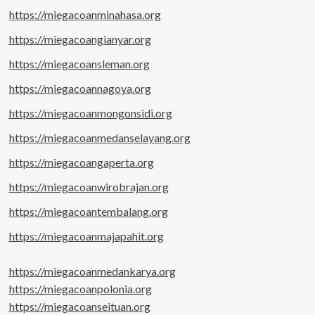
https://miegacoanminahasa.org
https://miegacoangianyar.org
https://miegacoansleman.org
https://miegacoannagoya.org
https://miegacoanmongonsidi.org
https://miegacoanmedanselayang.org
https://miegacoangaperta.org
https://miegacoanwirobrajan.org
https://miegacoantembalang.org
https://miegacoanmajapahit.org
https://miegacoanmedankarya.org
https://miegacoanpolonia.org
https://miegacoanseituan.org