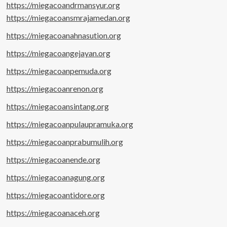
https://miegacoandrmansyur.org
https://miegacoansmrajamedan.org
https://miegacoanahnasution.org
https://miegacoangejayan.org
https://miegacoanpemuda.org
https://miegacoanrenon.org
https://miegacoansintang.org
https://miegacoanpulaupramuka.org
https://miegacoanprabumulih.org
https://miegacoanende.org
https://miegacoanagung.org
https://miegacoantidore.org
https://miegacoanaceh.org