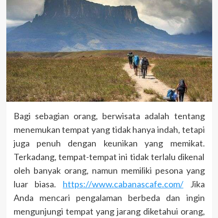
Bagi sebagian orang, berwisata adalah tentang
menemukan tempat yang tidak hanya indah, tetapi
juga penuh dengan keunikan yang memikat.
Terkadang, tempat-tempat ini tidak terlalu dikenal
oleh banyak orang, namun memiliki pesona yang
luar biasa.
https://www.cabanascafe.com/
Jika
Anda mencari pengalaman berbeda dan ingin
mengunjungi tempat yang jarang diketahui orang,