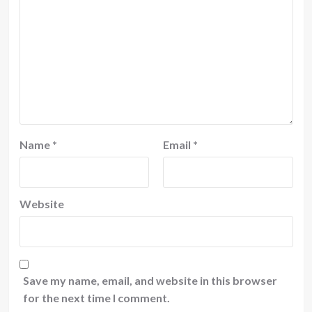
Name
*
Email
*
Website
Save my name, email, and website in this browser
for the next time I comment.