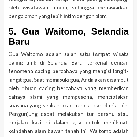
oleh wisatawan umum, sehingga menawarkan
pengalaman yang lebih intim dengan alam.
5. Gua Waitomo, Selandia
Baru
Gua Waitomo adalah salah satu tempat wisata
paling unik di Selandia Baru, terkenal dengan
fenomena cacing bercahaya yang mengisi langit-
langit gua. Saat memasuki gua, Anda akan disambut
oleh ribuan cacing bercahaya yang memberikan
cahaya alami yang mempesona, menciptakan
suasana yang seakan-akan berasal dari dunia lain.
Pengunjung dapat melakukan tur perahu atau
berjalan kaki di dalam gua untuk menikmati
keindahan alam bawah tanah ini. Waitomo adalah