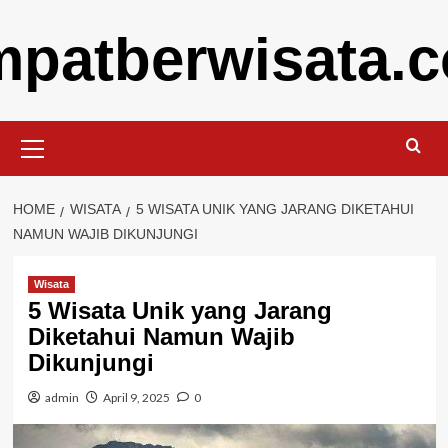
Skip
mpatberwisata.
to
content
Primary
Menu
HOME
WISATA
5 WISATA UNIK YANG JARANG DIKETAHUI
NAMUN WAJIB DIKUNJUNGI
Wisata
5 Wisata Unik yang Jarang
Diketahui Namun Wajib
Dikunjungi
admin
April 9, 2025
0