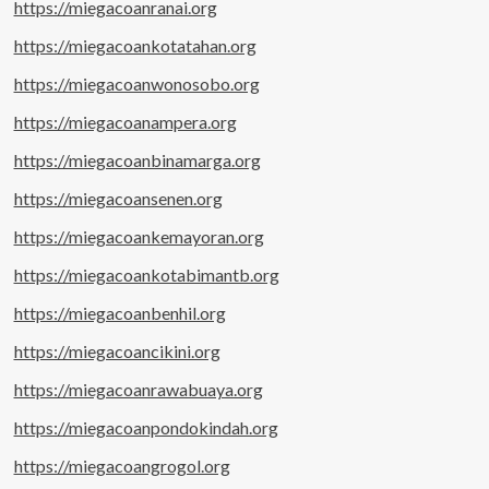
https://miegacoanranai.org
https://miegacoankotatahan.org
https://miegacoanwonosobo.org
https://miegacoanampera.org
https://miegacoanbinamarga.org
https://miegacoansenen.org
https://miegacoankemayoran.org
https://miegacoankotabimantb.org
https://miegacoanbenhil.org
https://miegacoancikini.org
https://miegacoanrawabuaya.org
https://miegacoanpondokindah.org
https://miegacoangrogol.org