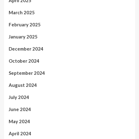
April 2025
March 2025
February 2025
January 2025
December 2024
October 2024
September 2024
August 2024
July 2024
June 2024
May 2024
April 2024