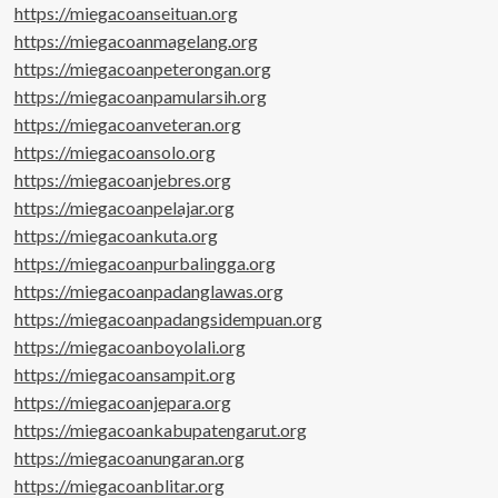
https://miegacoanseituan.org
https://miegacoanmagelang.org
https://miegacoanpeterongan.org
https://miegacoanpamularsih.org
https://miegacoanveteran.org
https://miegacoansolo.org
https://miegacoanjebres.org
https://miegacoanpelajar.org
https://miegacoankuta.org
https://miegacoanpurbalingga.org
https://miegacoanpadanglawas.org
https://miegacoanpadangsidempuan.org
https://miegacoanboyolali.org
https://miegacoansampit.org
https://miegacoanjepara.org
https://miegacoankabupatengarut.org
https://miegacoanungaran.org
https://miegacoanblitar.org