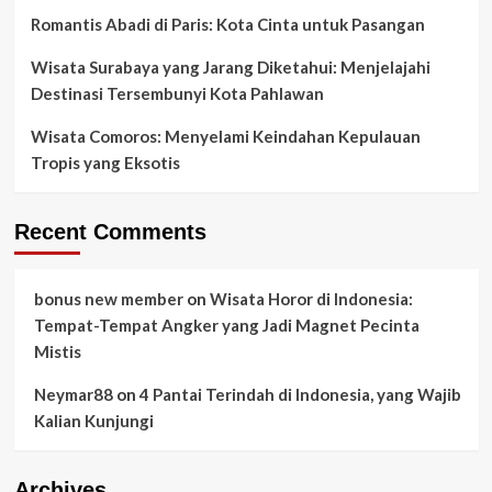
Romantis Abadi di Paris: Kota Cinta untuk Pasangan
Wisata Surabaya yang Jarang Diketahui: Menjelajahi
Destinasi Tersembunyi Kota Pahlawan
Wisata Comoros: Menyelami Keindahan Kepulauan
Tropis yang Eksotis
Recent Comments
bonus new member
on
Wisata Horor di Indonesia:
Tempat-Tempat Angker yang Jadi Magnet Pecinta
Mistis
Neymar88
on
4 Pantai Terindah di Indonesia, yang Wajib
Kalian Kunjungi
Archives