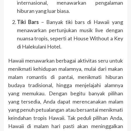
internasional, menawarkan pengalaman
hiburan yang luar biasa.
Tiki Bars
– Banyak tiki bars di Hawaii yang
menawarkan pertunjukan musik live dengan
nuansa tropis, seperti at House Without a Key
di Halekulani Hotel.
Hawaii menawarkan berbagai aktivitas seru untuk
menikmati kehidupan malamnya, mulai dari makan
malam romantis di pantai, menikmati hiburan
budaya tradisional, hingga menjelajahi alamnya
yang memukau. Dengan begitu banyak pilihan
yang tersedia, Anda dapat merencanakan malam
yang penuh petualangan atau bersantai menikmati
keindahan tropis Hawaii. Tak peduli pilihan Anda,
Hawaii di malam hari pasti akan meninggalkan