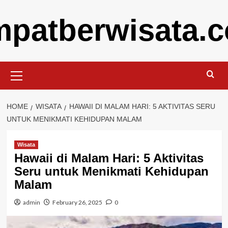
Skip
mpatberwisata.
to
content
Primary
Menu
HOME
WISATA
HAWAII DI MALAM HARI: 5 AKTIVITAS SERU
UNTUK MENIKMATI KEHIDUPAN MALAM
Wisata
Hawaii di Malam Hari: 5 Aktivitas
Seru untuk Menikmati Kehidupan
Malam
admin
February 26, 2025
0