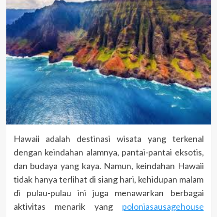
Hawaii adalah destinasi wisata yang terkenal
dengan keindahan alamnya, pantai-pantai eksotis,
dan budaya yang kaya. Namun, keindahan Hawaii
tidak hanya terlihat di siang hari, kehidupan malam
di pulau-pulau ini juga menawarkan berbagai
aktivitas menarik yang
poloniasausagehouse