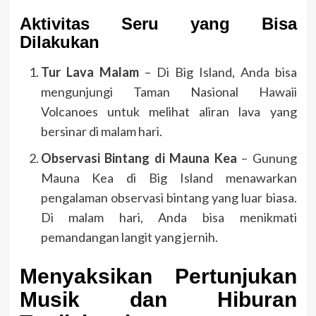
Aktivitas Seru yang Bisa
Dilakukan
Tur Lava Malam
– Di Big Island, Anda bisa
mengunjungi Taman Nasional Hawaii
Volcanoes untuk melihat aliran lava yang
bersinar di malam hari.
Observasi Bintang di Mauna Kea
– Gunung
Mauna Kea di Big Island menawarkan
pengalaman observasi bintang yang luar biasa.
Di malam hari, Anda bisa menikmati
pemandangan langit yang jernih.
Menyaksikan Pertunjukan
Musik dan Hiburan