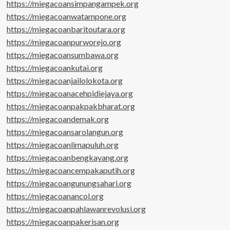
https://miegacoansimpangampek.org
https://miegacoanwatampone.org
https://miegacoanbaritoutara.org
https://miegacoanpurworejo.org
https://miegacoansumbawa.org
https://miegacoankutai.org
https://miegacoanjailolokota.org
https://miegacoanacehpidiejaya.org
https://miegacoanpakpakbharat.org
https://miegacoandemak.org
https://miegacoansarolangun.org
https://miegacoanlimapuluh.org
https://miegacoanbengkayang.org
https://miegacoancempakaputih.org
https://miegacoangunungsahari.org
https://miegacoanancol.org
https://miegacoanpahlawanrevolusi.org
https://miegacoanpakerisan.org