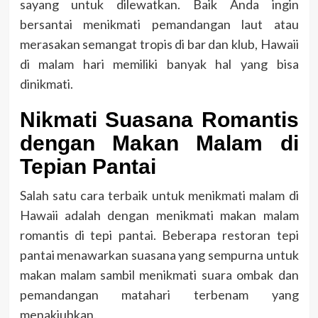
sayang untuk dilewatkan. Baik Anda ingin
bersantai menikmati pemandangan laut atau
merasakan semangat tropis di bar dan klub, Hawaii
di malam hari memiliki banyak hal yang bisa
dinikmati.
Nikmati Suasana Romantis
dengan Makan Malam di
Tepian Pantai
Salah satu cara terbaik untuk menikmati malam di
Hawaii adalah dengan menikmati makan malam
romantis di tepi pantai. Beberapa restoran tepi
pantai menawarkan suasana yang sempurna untuk
makan malam sambil menikmati suara ombak dan
pemandangan matahari terbenam yang
menakjubkan.