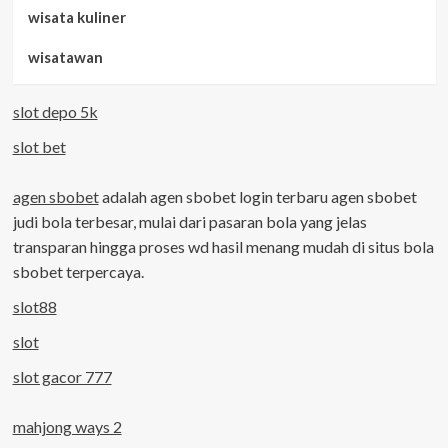
wisata kuliner
wisatawan
slot depo 5k
slot bet
agen sbobet
adalah agen sbobet login terbaru agen sbobet
judi bola terbesar, mulai dari pasaran bola yang jelas
transparan hingga proses wd hasil menang mudah di situs bola
sbobet terpercaya.
slot88
slot
slot gacor 777
mahjong ways 2