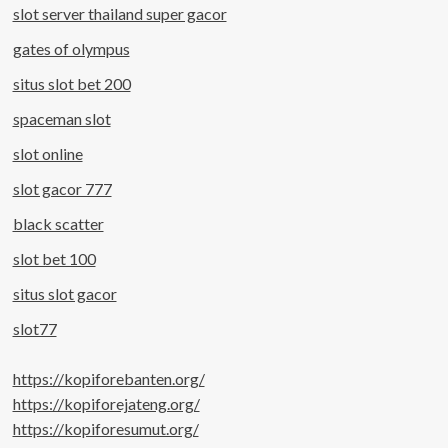
slot server thailand super gacor
gates of olympus
situs slot bet 200
spaceman slot
slot online
slot gacor 777
black scatter
slot bet 100
situs slot gacor
slot77
https://kopiforebanten.org/
https://kopiforejateng.org/
https://kopiforesumut.org/