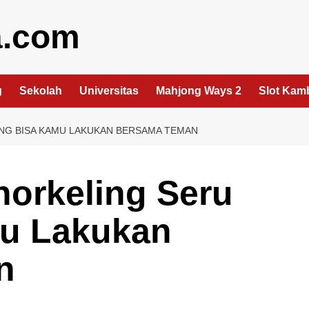
a.com
g
Sekolah
Universitas
Mahjong Ways 2
Slot Kam
ANG BISA KAMU LAKUKAN BERSAMA TEMAN
norkeling Seru
u Lakukan
n