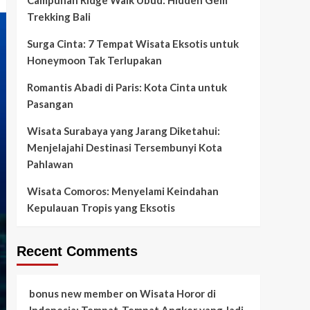
Campuhan Ridge Walk Ubud: Hidden Gem
Trekking Bali
Surga Cinta: 7 Tempat Wisata Eksotis untuk
Honeymoon Tak Terlupakan
Romantis Abadi di Paris: Kota Cinta untuk
Pasangan
Wisata Surabaya yang Jarang Diketahui:
Menjelajahi Destinasi Tersembunyi Kota
Pahlawan
Wisata Comoros: Menyelami Keindahan
Kepulauan Tropis yang Eksotis
Recent Comments
bonus new member
on
Wisata Horor di