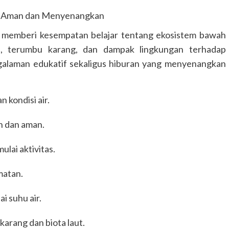
ang Aman dan Menyenangkan
uga memberi kesempatan belajar tentang ekosistem bawah
an, terumbu karang, dan dampak lingkungan terhadap
engalaman edukatif sekaligus hiburan yang menyenangkan
 kondisi air.
n dan aman.
ulai aktivitas.
matan.
i suhu air.
arang dan biota laut.