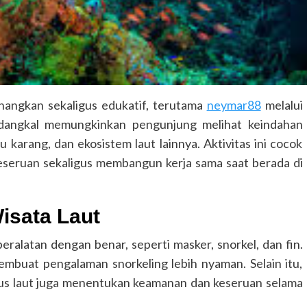
angkan sekaligus edukatif, terutama
neymar88
melalui
n dangkal memungkinkan pengunjung melihat keindahan
 karang, dan ekosistem laut lainnya. Aktivitas ini cocok
seruan sekaligus membangun kerja sama saat berada di
Wisata Laut
alatan dengan benar, seperti masker, snorkel, dan fin.
buat pengalaman snorkeling lebih nyaman. Selain itu,
rus laut juga menentukan keamanan dan keseruan selama