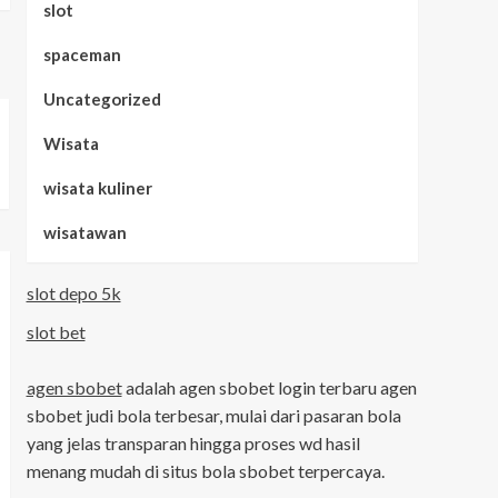
slot
spaceman
Uncategorized
Wisata
wisata kuliner
wisatawan
slot depo 5k
slot bet
agen sbobet
adalah agen sbobet login terbaru agen
sbobet judi bola terbesar, mulai dari pasaran bola
yang jelas transparan hingga proses wd hasil
menang mudah di situs bola sbobet terpercaya.