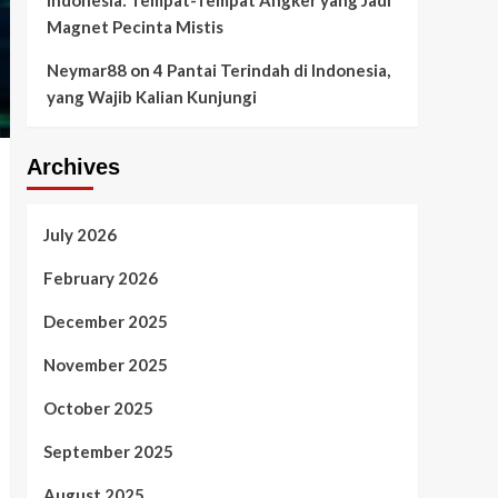
Indonesia: Tempat-Tempat Angker yang Jadi
Magnet Pecinta Mistis
Neymar88
on
4 Pantai Terindah di Indonesia,
yang Wajib Kalian Kunjungi
Archives
July 2026
February 2026
December 2025
November 2025
October 2025
September 2025
August 2025