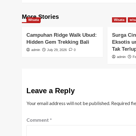
More Stories
Wisata
Wisata
wis
Campuhan Ridge Walk Ubud:
Surga Cin
Hidden Gem Trekking Bali
Eksotis 
Tak Terlu
admin
July 29, 2026
0
admin
F
Leave a Reply
Your email address will not be published.
Required fi
Comment
*