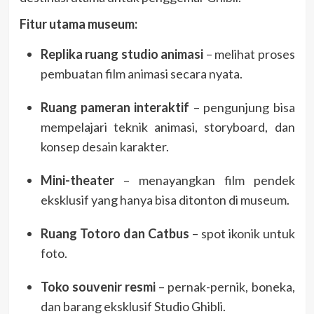
Fitur utama museum:
Replika ruang studio animasi
– melihat proses
pembuatan film animasi secara nyata.
Ruang pameran interaktif
– pengunjung bisa
mempelajari teknik animasi, storyboard, dan
konsep desain karakter.
Mini-theater
– menayangkan film pendek
eksklusif yang hanya bisa ditonton di museum.
Ruang Totoro dan Catbus
– spot ikonik untuk
foto.
Toko souvenir resmi
– pernak-pernik, boneka,
dan barang eksklusif Studio Ghibli.