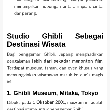
menampilkan hubungan antara impian, cinta,
dan perang.
Studio Ghibli Sebagai
Destinasi Wisata
Bagi penggemar Ghibli, Jepang menghadirkan
pengalaman
lebih dari sekadar menonton film
.
Terdapat museum, taman, dan even khusus yang
memungkinkan wisatawan masuk ke dunia magis
ini.
1.
Ghibli Museum, Mitaka, Tokyo
Dibuka pada
1 Oktober 2001
, museum ini adalah
destinasi utama untuk penggemar Ghibli.