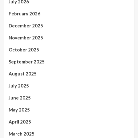
July 2026
February 2026
December 2025
November 2025
October 2025
September 2025
August 2025
July 2025
June 2025
May 2025
April 2025
March 2025