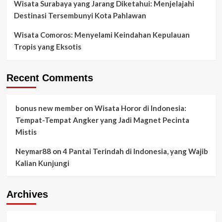
Wisata Surabaya yang Jarang Diketahui: Menjelajahi
Destinasi Tersembunyi Kota Pahlawan
Wisata Comoros: Menyelami Keindahan Kepulauan
Tropis yang Eksotis
Recent Comments
bonus new member
on
Wisata Horor di Indonesia:
Tempat-Tempat Angker yang Jadi Magnet Pecinta
Mistis
Neymar88
on
4 Pantai Terindah di Indonesia, yang Wajib
Kalian Kunjungi
Archives