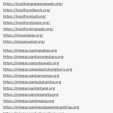
https://kopikenanganmanado.org/
https://kopiforedepok.org/
https://kopiforebali.org/
https://kopiforebogor.org/
https://kopiforemanado.org/
https://mixuejabar.org/
https://mixuesumut.org/
https://miegacoanmanahan.org
https://miegacoankayongutara.org
https://miegacoanpohuwato.org
https://miegacoanpulautokongboro.org
https://miegacoanbanyumas.org
https://miegacoanbulukumba.org
https://miegacoanbintang.org
https://miegacoansintangka.org
https://miegacoanbajawa.org
https://miegacoankepulauanmerantiriau.org