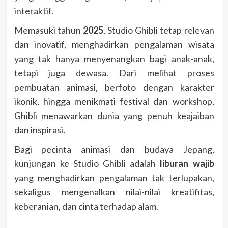
interaktif.
Memasuki tahun
2025
, Studio Ghibli tetap relevan
dan inovatif, menghadirkan pengalaman wisata
yang tak hanya menyenangkan bagi anak-anak,
tetapi juga dewasa. Dari melihat proses
pembuatan animasi, berfoto dengan karakter
ikonik, hingga menikmati festival dan workshop,
Ghibli menawarkan dunia yang penuh keajaiban
dan inspirasi.
Bagi pecinta animasi dan budaya Jepang,
kunjungan ke Studio Ghibli adalah
liburan wajib
yang menghadirkan pengalaman tak terlupakan,
sekaligus mengenalkan nilai-nilai kreatifitas,
keberanian, dan cinta terhadap alam.