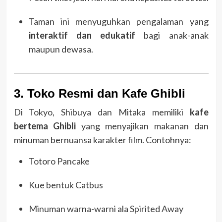
Taman ini menyuguhkan pengalaman yang
interaktif dan edukatif
bagi anak-anak
maupun dewasa.
3.
Toko Resmi dan Kafe Ghibli
Di Tokyo, Shibuya dan Mitaka memiliki
kafe
bertema Ghibli
yang menyajikan makanan dan
minuman bernuansa karakter film. Contohnya:
Totoro Pancake
Kue bentuk Catbus
Minuman warna-warni ala Spirited Away