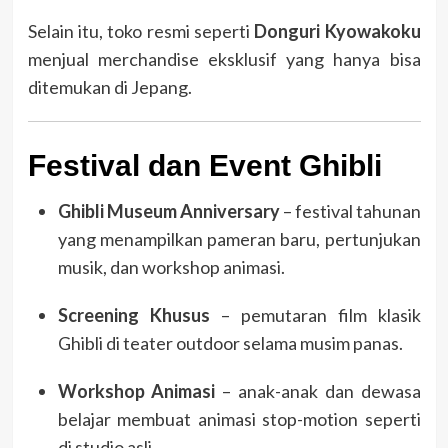
Selain itu, toko resmi seperti
Donguri Kyowakoku
menjual merchandise eksklusif yang hanya bisa
ditemukan di Jepang.
Festival dan Event Ghibli
Ghibli Museum Anniversary
– festival tahunan
yang menampilkan pameran baru, pertunjukan
musik, dan workshop animasi.
Screening Khusus
– pemutaran film klasik
Ghibli di teater outdoor selama musim panas.
Workshop Animasi
– anak-anak dan dewasa
belajar membuat animasi stop-motion seperti
di studio asli.