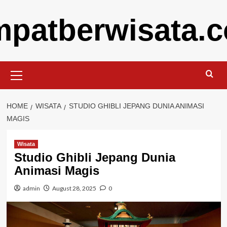
Skip
mpatberwisata.
to
content
Primary
Menu
HOME
WISATA
STUDIO GHIBLI JEPANG DUNIA ANIMASI
MAGIS
Wisata
Studio Ghibli Jepang Dunia
Animasi Magis
admin
August 28, 2025
0