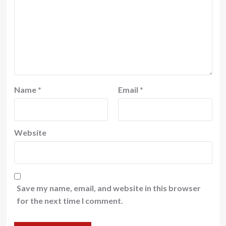
Name
*
Email
*
Website
Save my name, email, and website in this browser
for the next time I comment.