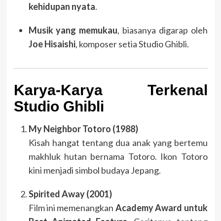
kehidupan nyata
.
Musik yang memukau
, biasanya digarap oleh
Joe Hisaishi
, komposer setia Studio Ghibli.
Karya-Karya Terkenal
Studio Ghibli
My Neighbor Totoro (1988)
Kisah hangat tentang dua anak yang bertemu
makhluk hutan bernama Totoro. Ikon Totoro
kini menjadi simbol budaya Jepang.
Spirited Away (2001)
Film ini memenangkan
Academy Award untuk