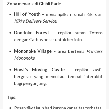
Zona menarik di Ghibli Park:
Hill of Youth
– menampilkan rumah Kiki dari
Kiki’s Delivery Service
.
Dondoko Forest
– replika hutan Totoro
dengan Catbus besar untuk berfoto.
Mononoke Village
– area bertema
Princess
Mononoke
.
Howl’s Moving Castle
– replika kastil
bergerak yang memukau, tempat interaktif
bagi pengunjung.
Tips:
Pesan tiket jauh hari karena kapasitas terbatas.