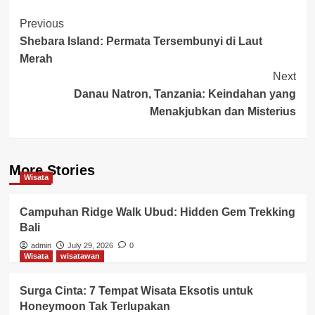
Post
Previous
Shebara Island: Permata Tersembunyi di Laut
Navigation
Merah
Next
Danau Natron, Tanzania: Keindahan yang
Menakjubkan dan Misterius
More Stories
Wisata
Campuhan Ridge Walk Ubud: Hidden Gem Trekking
Bali
admin
July 29, 2026
0
Wisata
wisatawan
Surga Cinta: 7 Tempat Wisata Eksotis untuk
Honeymoon Tak Terlupakan