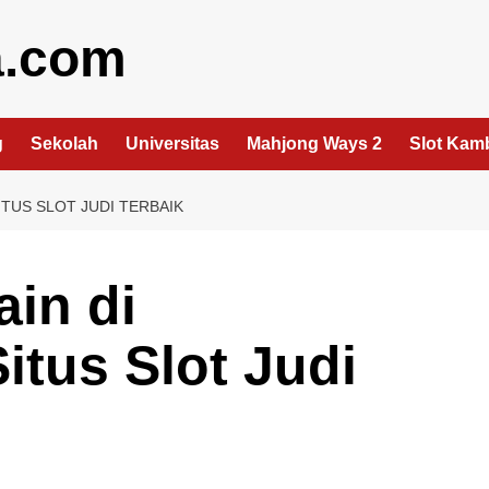
a.com
g
Sekolah
Universitas
Mahjong Ways 2
Slot Kam
TUS SLOT JUDI TERBAIK
in di
tus Slot Judi