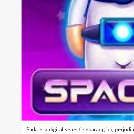
Pada era digital seperti sekarang ini, perjudi