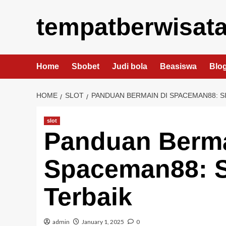
Skip
to
tempatberwisat
content
Home
Sbobet
Judi bola
Beasiswa
Blo
HOME
SLOT
PANDUAN BERMAIN DI SPACEMAN88: SI
slot
Panduan Berma
Spaceman88: Si
Terbaik
admin
January 1, 2025
0