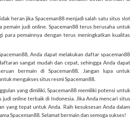
idak heran jika Spaceman88 menjadi salah satu situs slot
ra pemain judi online. Spaceman88 terus berusaha untuk
i para pemainnya dengan terus meningkatkan kualitas
.
 Spaceman88, Anda dapat melakukan daftar spaceman88
daftaran sangat mudah dan cepat, sehingga Anda dapat
seruan bermain di Spaceman88. Jangan lupa untuk
untuk mengakses situs resmi Spaceman88.
gulan yang dimiliki, Spaceman88 memiliki potensi untuk
judi online terbaik di Indonesia. Jika Anda mencari situs
ihan yang tepat untuk Anda. Raih kesuksesan Anda dalam
sama Spaceman88. Selamat bermain dan semoga sukses!