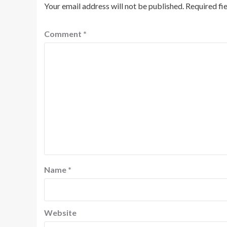
Your email address will not be published.
Required fi
Comment
*
Name
*
Website