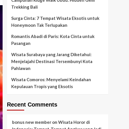
Campuhan Ridge Walk Ubud: Hidden Gem
Trekking Bali
Surga Cinta: 7 Tempat Wisata Eksotis untuk
Honeymoon Tak Terlupakan
Romantis Abadi di Paris: Kota Cinta untuk
Pasangan
Wisata Surabaya yang Jarang Diketahui:
Menjelajahi Destinasi Tersembunyi Kota
Pahlawan
Wisata Comoros: Menyelami Keindahan
Kepulauan Tropis yang Eksotis
Recent Comments
bonus new member
on
Wisata Horor di