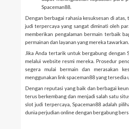
Spaceman88.
Dengan berbagai rahasia kesuksesan di atas, t
judi terpercaya yang sangat diminati oleh pa
memberikan pengalaman bermain terbaik bag
permainan dan layanan yang mereka tawarkan
Jika Anda tertarik untuk bergabung dengan
melalui website resmi mereka. Prosedur pen
segera mulai bermain dan merasakan ke
menggunakan link spaceman88 yang tersedia 
Dengan reputasi yang baik dan berbagai keung
terus berkembang dan menjadi salah satu situs 
slot judi terpercaya, Spaceman88 adalah pil
dunia perjudian online dengan bergabung ber