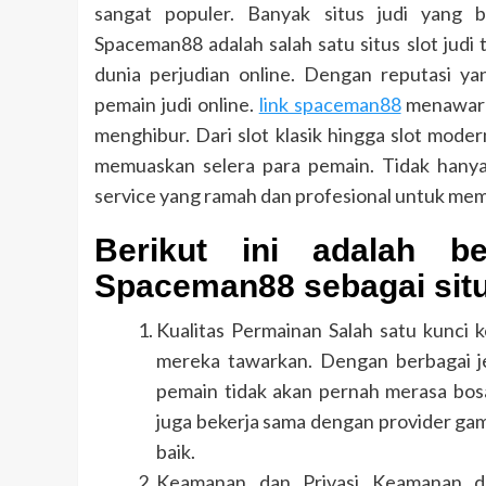
sangat populer. Banyak situs judi yang 
Spaceman88 adalah salah satu situs slot judi
dunia perjudian online. Dengan reputasi ya
pemain judi online.
link spaceman88
menawarka
menghibur. Dari slot klasik hingga slot mode
memuaskan selera para pemain. Tidak hany
service yang ramah dan profesional untuk mem
Berikut ini adalah b
Spaceman88 sebagai situs
Kualitas Permainan Salah satu kunci
mereka tawarkan. Dengan berbagai je
pemain tidak akan pernah merasa bos
juga bekerja sama dengan provider ga
baik.
Keamanan dan Privasi Keamanan dan