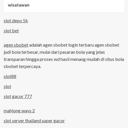
wisatawan
slot depo 5k
slot bet
agen sbobet
adalah agen sbobet login terbaru agen sbobet
judi bola terbesar, mulai dari pasaran bola yang jelas
transparan hingga proses wd hasil menang mudah di situs bola
sbobet terpercaya.
slot88
slot
slot gacor 777
mahjong ways 2
slot server thailand super gacor