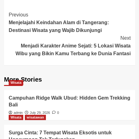
Post
Previous
Menjelajahi Keindahan Alam di Tangerang:
Navigation
Destinasi Wisata yang Wajib Dikunjungi
Next
Menjadi Karakter Anime Sejati: 5 Lokasi Wisata
Wibu yang Bikin Kamu Terbang ke Dunia Fantasi
More Stories
Wisata
Campuhan Ridge Walk Ubud: Hidden Gem Trekking
Bali
admin
July 29, 2026
0
Wisata
wisatawan
Surga Cinta: 7 Tempat Wisata Eksotis untuk