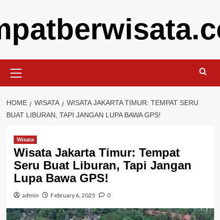
Skip
mpatberwisata.
to
content
Primary
Menu
HOME
WISATA
WISATA JAKARTA TIMUR: TEMPAT SERU
BUAT LIBURAN, TAPI JANGAN LUPA BAWA GPS!
Wisata
Wisata Jakarta Timur: Tempat
Seru Buat Liburan, Tapi Jangan
Lupa Bawa GPS!
admin
February 6, 2025
0