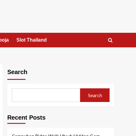
boja
Slot Thailand
Search
Search
Recent Posts