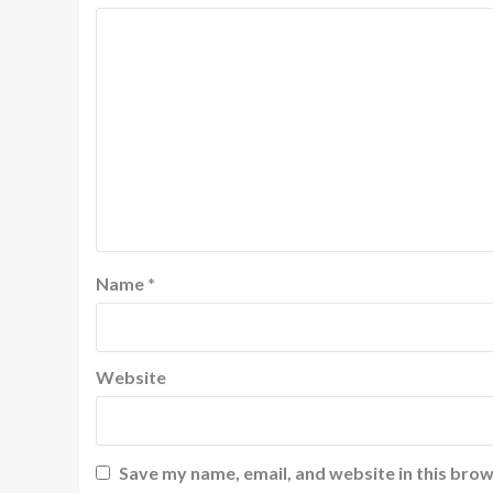
Name
*
Website
Save my name, email, and website in this brow