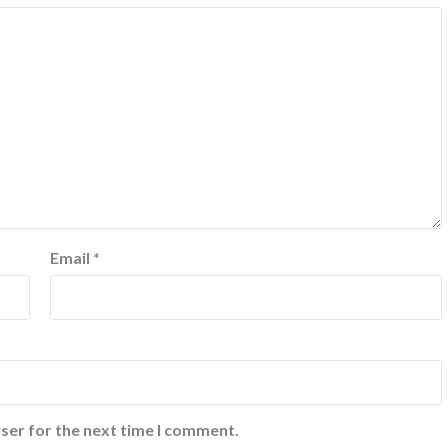
Email
*
ser for the next time I comment.