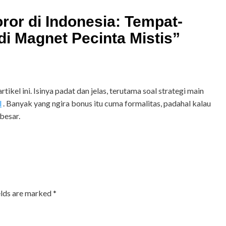
ror di Indonesia: Tempat-
i Magnet Pecinta Mistis
”
tikel ini. Isinya padat dan jelas, terutama soal strategi main
l
. Banyak yang ngira bonus itu cuma formalitas, padahal kalau
besar.
elds are marked
*