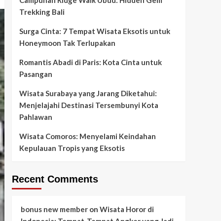
Campuhan Ridge Walk Ubud: Hidden Gem
Trekking Bali
Surga Cinta: 7 Tempat Wisata Eksotis untuk
Honeymoon Tak Terlupakan
Romantis Abadi di Paris: Kota Cinta untuk
Pasangan
Wisata Surabaya yang Jarang Diketahui:
Menjelajahi Destinasi Tersembunyi Kota
Pahlawan
Wisata Comoros: Menyelami Keindahan
Kepulauan Tropis yang Eksotis
Recent Comments
bonus new member
on
Wisata Horor di