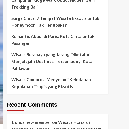
Campuhan Ridge Walk Ubud: Hidden Gem
Trekking Bali
Surga Cinta: 7 Tempat Wisata Eksotis untuk
Honeymoon Tak Terlupakan
Romantis Abadi di Paris: Kota Cinta untuk
Pasangan
Wisata Surabaya yang Jarang Diketahui:
Menjelajahi Destinasi Tersembunyi Kota
Pahlawan
Wisata Comoros: Menyelami Keindahan
Kepulauan Tropis yang Eksotis
Recent Comments
bonus new member
on
Wisata Horor di