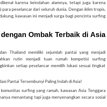
 dikenal karena keindahan alamnya, tetapi juga karena
para peselancar dari seluruh dunia. Dengan iklim tropis,
dukung, kawasan ini menjadi surga bagi pencinta surfing
t dengan Ombak Terbaik di Asia
, dan Thailand memiliki sejumlah pantai yang menjadi
ahkan rutin menjadi tuan rumah kompetisi surfing
kinkan setiap peselancar memilih lokasi sesuai tingkat
si Pantai Tersembunyi Paling Indah di Asia!
 komunitas surfing yang ramah, kawasan Asia Tenggara
 hanya menantang tapi juga menyenangkan secara sosial