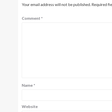
Your email address will not be published.
Required fi
Comment
*
Name
*
Website