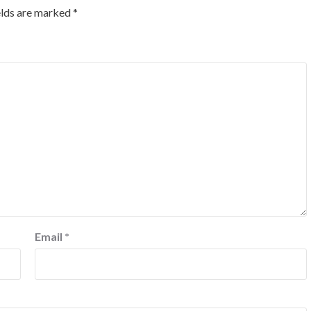
elds are marked
*
Email
*