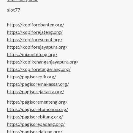
slot77
https://kopiforebanten.org/
https://kopiforejateng.org/
https://kopiforesumut.org/
https://kopiforejayapura.org/
https://mixuebitung.org/
https://kopikenanganjayapura.org/
https://kopiforetangerang.org/
https://pagisorepik.org/
https://pagisoremakassar.org/
https://pagisorejakarta.org/
https://pagisorementeng.org/
https://pagisoretomohon.org/
https://pagisorebitung.org/
https://pagisorepadang.org/
https://pagisorejateng.org/