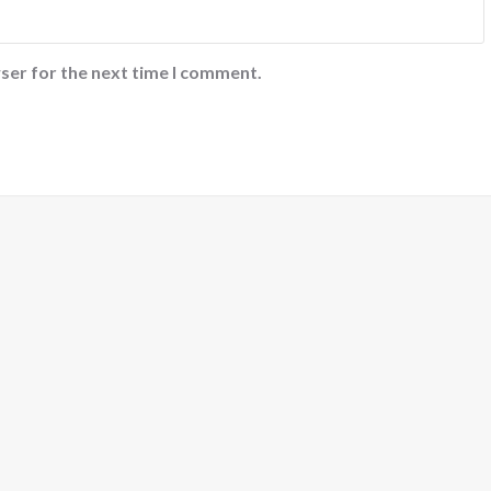
ser for the next time I comment.