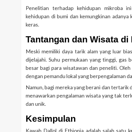
Penelitian terhadap kehidupan mikroba i
kehidupan di bumi dan kemungkinan adanya ke
keras.
Tantangan dan Wisata di
Meski memiliki daya tarik alam yang luar bi
dijelajahi. Suhu permukaan yang tinggi, gas 
besar bagi para wisatawan dan peneliti. Oleh
dengan pemandu lokal yang berpengalaman d
Namun, bagi mereka yang berani dan tertarik 
menawarkan pengalaman wisata yang tak ter
dan unik.
Kesimpulan
Kawah Dallol di Ethiopia adalah salah satu 