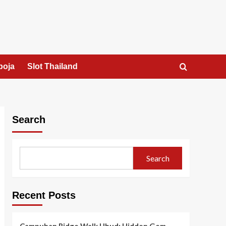
boja
Slot Thailand
Search
Search
Recent Posts