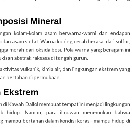
posisi Mineral
engan kolam-kolam asam berwarna-warni dan endapan
 dan asam sulfat. Warna kuning cerah berasal dari sulfur,
ngga merah dari oksida besi. Pola warna yang beragam ini
ukisan abstrak raksasa di tengah gurun.
ktivitas vulkanik, kimia air, dan lingkungan ekstrem yang
dan bertahan di permukaan.
n Ekstrem
m di Kawah Dallol membuat tempat ini menjadi lingkungan
hluk hidup. Namun, para ilmuwan menemukan bahwa
ng mampu bertahan dalam kondisi keras—mampu hidup di