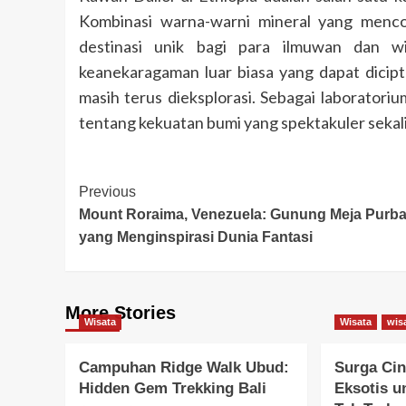
Kombinasi warna-warni mineral yang menco
destinasi unik bagi para ilmuwan dan wi
keanekaragaman luar biasa yang dapat dicip
masih terus dieksplorasi. Sebagai laboratori
tentang kekuatan bumi yang spektakuler seka
Post
Previous
Mount Roraima, Venezuela: Gunung Meja Purb
Navigation
yang Menginspirasi Dunia Fantasi
More Stories
Wisata
Wisata
wis
Campuhan Ridge Walk Ubud:
Surga Cin
Hidden Gem Trekking Bali
Eksotis 