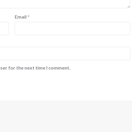
Email
*
ser for the next time I comment.