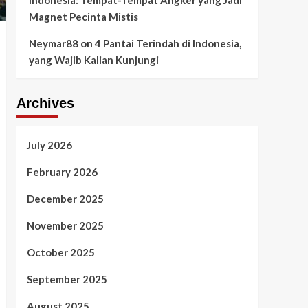
Indonesia: Tempat-Tempat Angker yang Jadi
Magnet Pecinta Mistis
Neymar88
on
4 Pantai Terindah di Indonesia,
yang Wajib Kalian Kunjungi
Archives
July 2026
February 2026
December 2025
November 2025
October 2025
September 2025
August 2025