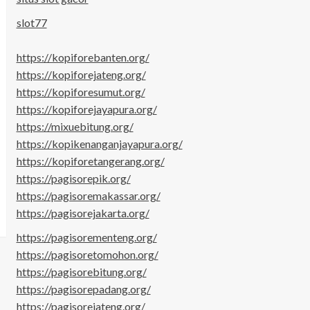
slot77
https://kopiforebanten.org/
https://kopiforejateng.org/
https://kopiforesumut.org/
https://kopiforejayapura.org/
https://mixuebitung.org/
https://kopikenanganjayapura.org/
https://kopiforetangerang.org/
https://pagisorepik.org/
https://pagisoremakassar.org/
https://pagisorejakarta.org/
https://pagisorementeng.org/
https://pagisoretomohon.org/
https://pagisorebitung.org/
https://pagisorepadang.org/
https://pagisorejateng.org/