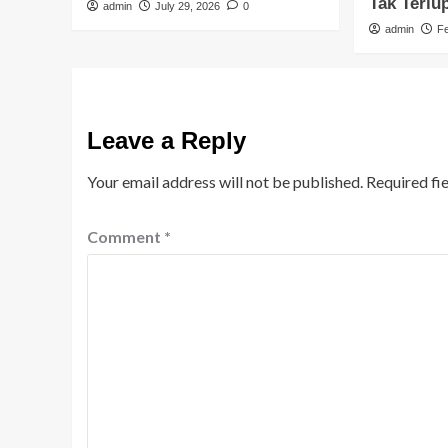
Tak Terlu
admin
July 29, 2026
0
admin
F
Leave a Reply
Your email address will not be published.
Required fi
Comment
*