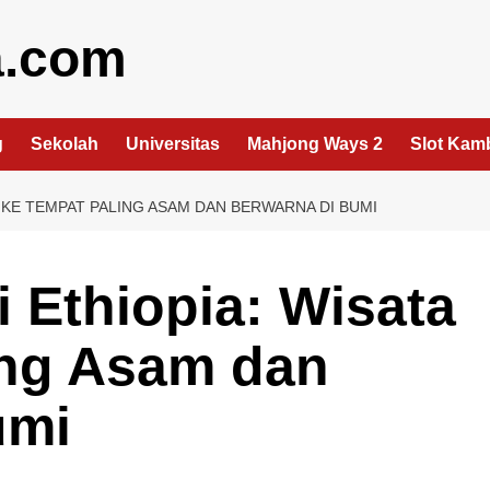
a.com
g
Sekolah
Universitas
Mahjong Ways 2
Slot Kam
A KE TEMPAT PALING ASAM DAN BERWARNA DI BUMI
i Ethiopia: Wisata
ing Asam dan
umi