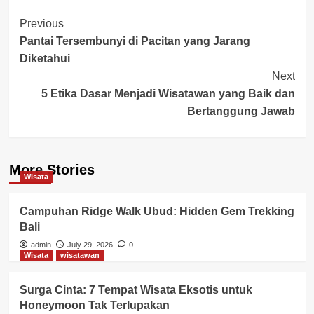
Post
Previous
Pantai Tersembunyi di Pacitan yang Jarang
Navigation
Diketahui
Next
5 Etika Dasar Menjadi Wisatawan yang Baik dan
Bertanggung Jawab
More Stories
Wisata
Campuhan Ridge Walk Ubud: Hidden Gem Trekking
Bali
admin
July 29, 2026
0
Wisata
wisatawan
Surga Cinta: 7 Tempat Wisata Eksotis untuk
Honeymoon Tak Terlupakan