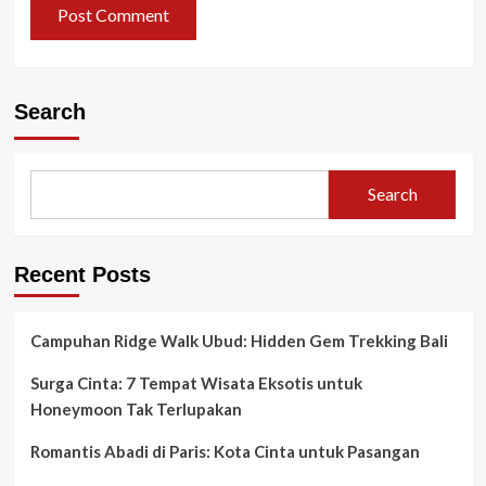
Search
Search
Recent Posts
Campuhan Ridge Walk Ubud: Hidden Gem Trekking Bali
Surga Cinta: 7 Tempat Wisata Eksotis untuk
Honeymoon Tak Terlupakan
Romantis Abadi di Paris: Kota Cinta untuk Pasangan