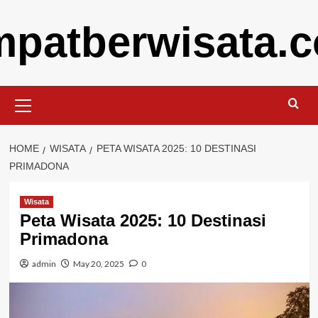
Skip
mpatberwisata.
to
content
Primary
Menu
HOME
WISATA
PETA WISATA 2025: 10 DESTINASI
PRIMADONA
Wisata
Peta Wisata 2025: 10 Destinasi
Primadona
admin
May 20, 2025
0