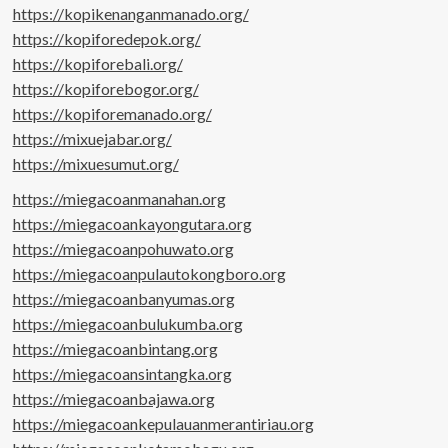
https://kopikenanganmanado.org/
https://kopiforedepok.org/
https://kopiforebali.org/
https://kopiforebogor.org/
https://kopiforemanado.org/
https://mixuejabar.org/
https://mixuesumut.org/
https://miegacoanmanahan.org
https://miegacoankayongutara.org
https://miegacoanpohuwato.org
https://miegacoanpulautokongboro.org
https://miegacoanbanyumas.org
https://miegacoanbulukumba.org
https://miegacoanbintang.org
https://miegacoansintangka.org
https://miegacoanbajawa.org
https://miegacoankepulauanmerantiriau.org