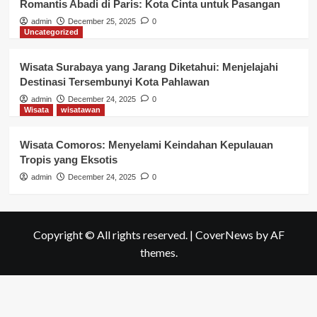
Romantis Abadi di Paris: Kota Cinta untuk Pasangan
admin
December 25, 2025
0
Uncategorized
Wisata Surabaya yang Jarang Diketahui: Menjelajahi
Destinasi Tersembunyi Kota Pahlawan
admin
December 24, 2025
0
Wisata
wisatawan
Wisata Comoros: Menyelami Keindahan Kepulauan
Tropis yang Eksotis
admin
December 24, 2025
0
Copyright © All rights reserved.
|
CoverNews
by AF
themes.