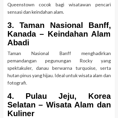
Queenstown cocok bagi wisatawan pencari
sensasi dan keindahan alam.
3. Taman Nasional Banff,
Kanada – Keindahan Alam
Abadi
Taman Nasional Banff menghadirkan
pemandangan pegunungan Rocky yang
spektakuler, danau berwarna turquoise, serta
hutan pinus yang hijau. Ideal untuk wisata alam dan
fotografi.
4. Pulau Jeju, Korea
Selatan – Wisata Alam dan
Kuliner