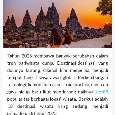
Tahun 2025 membawa banyak perubahan dalam
tren pariwisata dunia. Destinasi-destinasi yang
dulunya kurang dikenal kini menjelma menjadi
tempat favorit wisatawan global. Perkembangan
teknologi, kemudahan akses transportasi, dan tren
gaya hidup baru ikut mendorong naiknya
slot88
popularitas berbagai lokasi wisata. Berikut adalah
10 destinasi wisata yang sedang menjadi
primadona di tahun 2025.