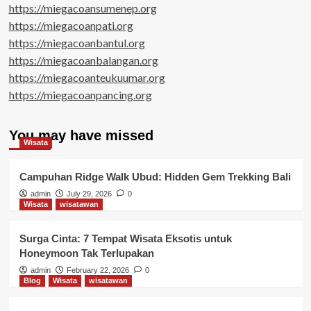
https://miegacoansumenep.org
https://miegacoanpati.org
https://miegacoanbantul.org
https://miegacoanbalangan.org
https://miegacoanteukuumar.org
https://miegacoanpancing.org
You may have missed
Wisata
Campuhan Ridge Walk Ubud: Hidden Gem Trekking Bali
admin
July 29, 2026
0
Wisata
wisatawan
Surga Cinta: 7 Tempat Wisata Eksotis untuk
Honeymoon Tak Terlupakan
admin
February 22, 2026
0
Blog
Wisata
wisatawan