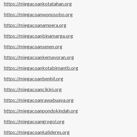
https://miegacoankotatahan.org
https://miegacoanwonosobo.org
https://miegacoanampera.org
https://miegacoanbinamarga.org
https://miegacoansenen.org
https://miegacoankemayoran.org
https://miegacoankotabimantb.org
https://miegacoanbenhil.org
https://miegacoancikini.org
https://miegacoanrawabuaya.org
https://miegacoanpondokindah.org
https://miegacoangrogol.org
https://miegacoankalideres.org