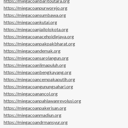
https://miegacoanbaritoutara.org
https://miegacoanpurworejo.org
https://miegacoansumbawa.org
https://miegacoankutai.org
https://miegacoanjailolokota.org
https://miegacoanacehpidiejaya.org
https://miegacoanpakpakbharat.org
https://miegacoandemak.org
https://miegacoansarolangun.org
https://miegacoanlimapuluh.org
https://miegacoanbengkayang.org
https://miegacoancempakaputih.org
https://miegacoangunungsahari.org
https://miegacoanancol.org
https://miegacoanpahlawanrevolusi.org
https://miegacoanpakerisan.org
https://miegacoanmadiun.org
https://miegacoandrmansyur.org