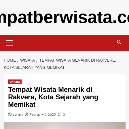
Skip
mpatberwisata.
to
content
Primary
Menu
HOME
WISATA
TEMPAT WISATA MENARIK DI RAKVERE,
KOTA SEJARAH YANG MEMIKAT
Wisata
Tempat Wisata Menarik di
Rakvere, Kota Sejarah yang
Memikat
admin
February 9, 2025
0