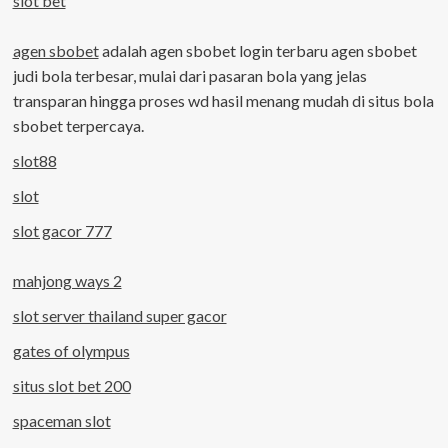
slot bet
agen sbobet
adalah agen sbobet login terbaru agen sbobet
judi bola terbesar, mulai dari pasaran bola yang jelas
transparan hingga proses wd hasil menang mudah di situs bola
sbobet terpercaya.
slot88
slot
slot gacor 777
mahjong ways 2
slot server thailand super gacor
gates of olympus
situs slot bet 200
spaceman slot