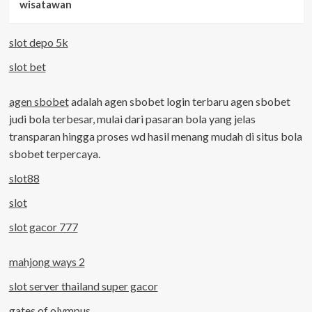
wisatawan
slot depo 5k
slot bet
agen sbobet
adalah agen sbobet login terbaru agen sbobet
judi bola terbesar, mulai dari pasaran bola yang jelas
transparan hingga proses wd hasil menang mudah di situs bola
sbobet terpercaya.
slot88
slot
slot gacor 777
mahjong ways 2
slot server thailand super gacor
gates of olympus