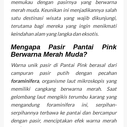
memukau dengan pasirnya yang berwarna
merah muda. Keunikan ini menjadikannya salah
satu destinasi wisata yang wajib dikunjungi,
terutama bagi mereka yang ingin menikmati
keindahan alam yang langka dan eksotis.
Mengapa Pasir Pantai Pink
Berwarna Merah Muda?
Warna unik pasir di Pantai Pink berasal dari
campuran pasir putih dengan pecahan
foraminifera
, organisme laut mikroskopis yang
memiliki cangkang berwarna merah. Saat
gelombang laut mengikis terumbu karang yang
mengandung foraminifera ini, serpihan-
serpihannya terbawa ke pantai dan bercampur
dengan pasir, menciptakan efek warna merah