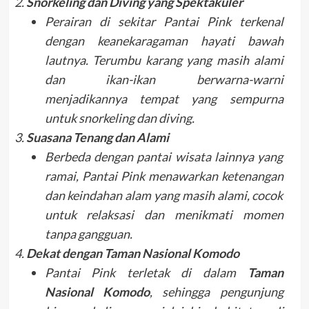
Snorkeling dan Diving yang Spektakuler
Perairan di sekitar Pantai Pink terkenal
dengan keanekaragaman hayati bawah
lautnya. Terumbu karang yang masih alami
dan ikan-ikan berwarna-warni
menjadikannya tempat yang sempurna
untuk snorkeling dan diving.
Suasana Tenang dan Alami
Berbeda dengan pantai wisata lainnya yang
ramai, Pantai Pink menawarkan ketenangan
dan keindahan alam yang masih alami, cocok
untuk relaksasi dan menikmati momen
tanpa gangguan.
Dekat dengan Taman Nasional Komodo
Pantai Pink terletak di dalam
Taman
Nasional Komodo
, sehingga pengunjung