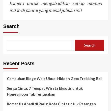
kamera untuk mengabadikan setiap momen
indah di pantai yang menakjubkan ini!
Search
Search
Recent Posts
Campuhan Ridge Walk Ubud: Hidden Gem Trekking Bali
Surga Cinta: 7 Tempat Wisata Eksotis untuk
Honeymoon Tak Terlupakan
Romantis Abadi di Paris: Kota Cinta untuk Pasangan