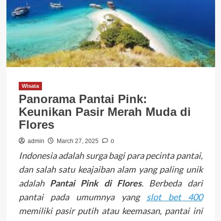
Wisata
Panorama Pantai Pink:
Keunikan Pasir Merah Muda di
Flores
0
admin
March 27, 2025
Indonesia adalah surga bagi para pecinta pantai,
dan salah satu keajaiban alam yang paling unik
adalah
Pantai Pink di Flores
. Berbeda dari
pantai pada umumnya yang
slot bet 400
memiliki pasir putih atau keemasan, pantai ini