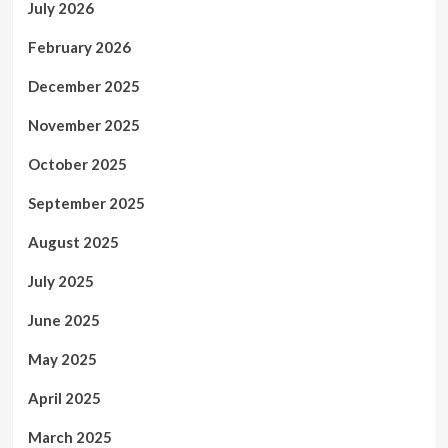
July 2026
February 2026
December 2025
November 2025
October 2025
September 2025
August 2025
July 2025
June 2025
May 2025
April 2025
March 2025