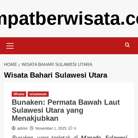
Skip
mpatberwisata.
to
content
Primary
Menu
HOME
WISATA BAHARI SULAWESI UTARA
Wisata Bahari Sulawesi Utara
Wisata
wisatawan
Bunaken: Permata Bawah Laut
Sulawesi Utara yang
Menakjubkan
0
admin
November 1, 2025
Bunaken, yang terletak di
Manado, Sulawesi