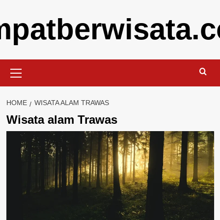
Skip
mpatberwisata.
to
content
Primary
Menu
HOME
WISATA ALAM TRAWAS
Wisata alam Trawas