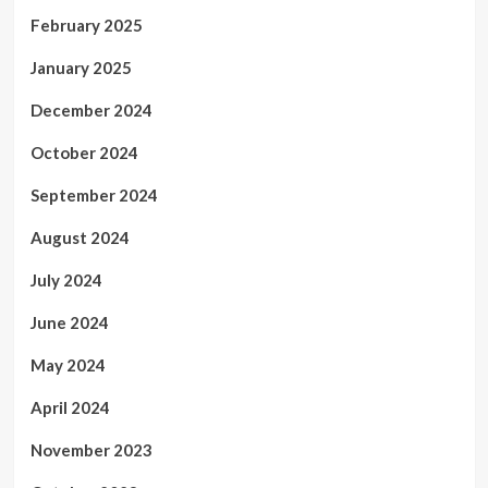
February 2025
January 2025
December 2024
October 2024
September 2024
August 2024
July 2024
June 2024
May 2024
April 2024
November 2023