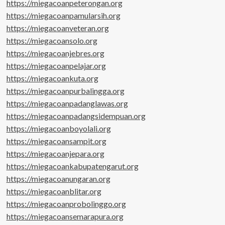
https://miegacoanpeterongan.org
https://miegacoanpamularsih.org
https://miegacoanveteran.org
https://miegacoansolo.org
https://miegacoanjebres.org
https://miegacoanpelajar.org
https://miegacoankuta.org
https://miegacoanpurbalingga.org
https://miegacoanpadanglawas.org
https://miegacoanpadangsidempuan.org
https://miegacoanboyolali.org
https://miegacoansampit.org
https://miegacoanjepara.org
https://miegacoankabupatengarut.org
https://miegacoanungaran.org
https://miegacoanblitar.org
https://miegacoanprobolinggo.org
https://miegacoansemarapura.org