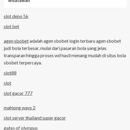
wisatawan
slot depo 5k
slot bet
agen sbobet
adalah agen sbobet login terbaru agen sbobet
judi bola terbesar, mulai dari pasaran bola yang jelas
transparan hingga proses wd hasil menang mudah di situs bola
sbobet terpercaya.
slot88
slot
slot gacor 777
mahjong ways 2
slot server thailand super gacor
gates of olympus