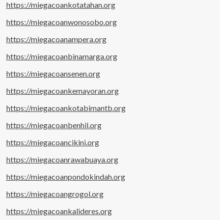
https://miegacoankotatahan.org
https://miegacoanwonosobo.org
https://miegacoanampera.org
https://miegacoanbinamarga.org
https://miegacoansenen.org
https://miegacoankemayoran.org
https://miegacoankotabimantb.org
https://miegacoanbenhil.org
https://miegacoancikini.org
https://miegacoanrawabuaya.org
https://miegacoanpondokindah.org
https://miegacoangrogol.org
https://miegacoankalideres.org