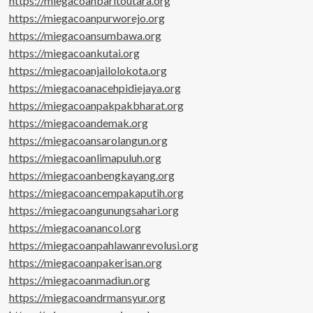
https://miegacoanbaritoutara.org
https://miegacoanpurworejo.org
https://miegacoansumbawa.org
https://miegacoankutai.org
https://miegacoanjailolokota.org
https://miegacoanacehpidiejaya.org
https://miegacoanpakpakbharat.org
https://miegacoandemak.org
https://miegacoansarolangun.org
https://miegacoanlimapuluh.org
https://miegacoanbengkayang.org
https://miegacoancempakaputih.org
https://miegacoangunungsahari.org
https://miegacoanancol.org
https://miegacoanpahlawanrevolusi.org
https://miegacoanpakerisan.org
https://miegacoanmadiun.org
https://miegacoandrmansyur.org