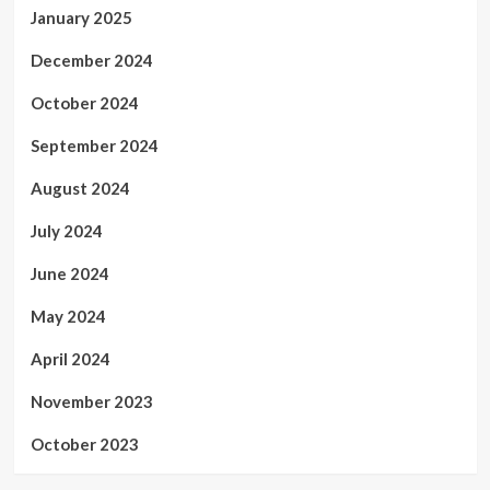
January 2025
December 2024
October 2024
September 2024
August 2024
July 2024
June 2024
May 2024
April 2024
November 2023
October 2023