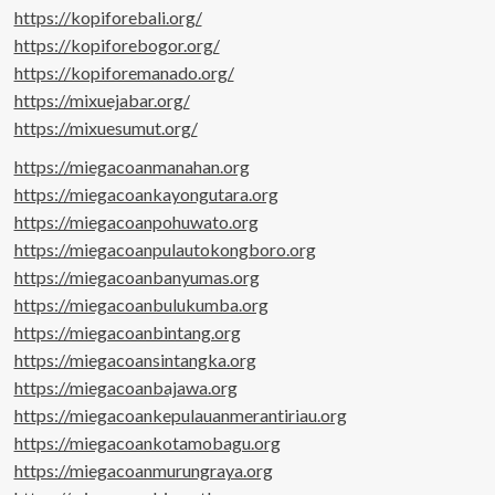
https://kopiforebali.org/
https://kopiforebogor.org/
https://kopiforemanado.org/
https://mixuejabar.org/
https://mixuesumut.org/
https://miegacoanmanahan.org
https://miegacoankayongutara.org
https://miegacoanpohuwato.org
https://miegacoanpulautokongboro.org
https://miegacoanbanyumas.org
https://miegacoanbulukumba.org
https://miegacoanbintang.org
https://miegacoansintangka.org
https://miegacoanbajawa.org
https://miegacoankepulauanmerantiriau.org
https://miegacoankotamobagu.org
https://miegacoanmurungraya.org