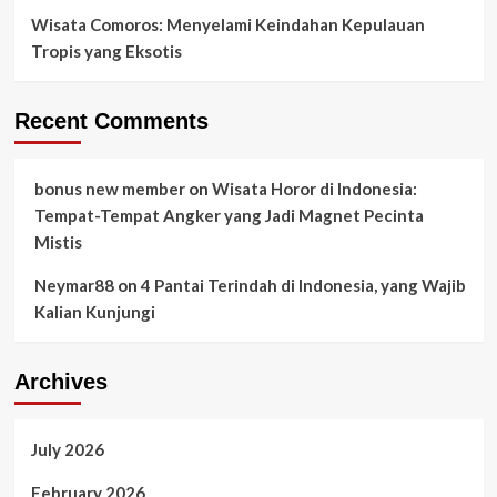
Wisata Comoros: Menyelami Keindahan Kepulauan
Tropis yang Eksotis
Recent Comments
bonus new member
on
Wisata Horor di Indonesia:
Tempat-Tempat Angker yang Jadi Magnet Pecinta
Mistis
Neymar88
on
4 Pantai Terindah di Indonesia, yang Wajib
Kalian Kunjungi
Archives
July 2026
February 2026