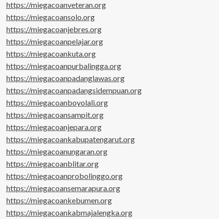
https://miegacoanveteran.org
https://miegacoansolo.org
https://miegacoanjebres.org
https://miegacoanpelajar.org
https://miegacoankuta.org
https://miegacoanpurbalingga.org
https://miegacoanpadanglawas.org
https://miegacoanpadangsidempuan.org
https://miegacoanboyolali.org
https://miegacoansampit.org
https://miegacoanjepara.org
https://miegacoankabupatengarut.org
https://miegacoanungaran.org
https://miegacoanblitar.org
https://miegacoanprobolinggo.org
https://miegacoansemarapura.org
https://miegacoankebumen.org
https://miegacoankabmajalengka.org