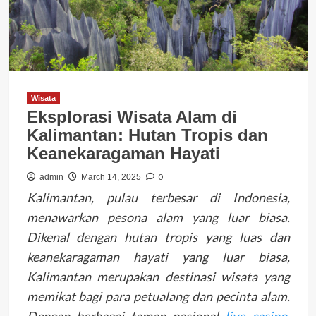
Wisata
Eksplorasi Wisata Alam di
Kalimantan: Hutan Tropis dan
Keanekaragaman Hayati
0
admin
March 14, 2025
Kalimantan, pulau terbesar di Indonesia,
menawarkan pesona alam yang luar biasa.
Dikenal dengan hutan tropis yang luas dan
keanekaragaman hayati yang luar biasa,
Kalimantan merupakan destinasi wisata yang
memikat bagi para petualang dan pecinta alam.
Dengan berbagai taman nasional
live casino
,