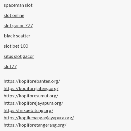
spaceman slot
slot online
slot gacor 777
black scatter
slot bet 100
situs slot gacor
slot77
https://kopiforebanten.org/
https://kopiforejateng.org/
https://kopiforesumut.org/
https://kopiforejayapura.org/
https://mixuebitung.org/
https://kopikenanganjayapura.org/
https://kopiforetangerang.org/