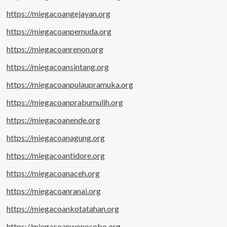
https://miegacoangejayan.org
https://miegacoanpemuda.org
https://miegacoanrenon.org
https://miegacoansintang.org
https://miegacoanpulaupramuka.org
https://miegacoanprabumulih.org
https://miegacoanende.org
https://miegacoanagung.org
https://miegacoantidore.org
https://miegacoanaceh.org
https://miegacoanranai.org
https://miegacoankotatahan.org
https://miegacoanwonosobo.org