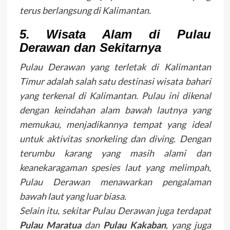
terus berlangsung di Kalimantan.
5. Wisata Alam di Pulau
Derawan dan Sekitarnya
Pulau Derawan yang terletak di Kalimantan
Timur adalah salah satu destinasi wisata bahari
yang terkenal di Kalimantan. Pulau ini dikenal
dengan keindahan alam bawah lautnya yang
memukau, menjadikannya tempat yang ideal
untuk aktivitas snorkeling dan diving. Dengan
terumbu karang yang masih alami dan
keanekaragaman spesies laut yang melimpah,
Pulau Derawan menawarkan pengalaman
bawah laut yang luar biasa.
Selain itu, sekitar Pulau Derawan juga terdapat
Pulau Maratua
dan
Pulau Kakaban
, yang juga