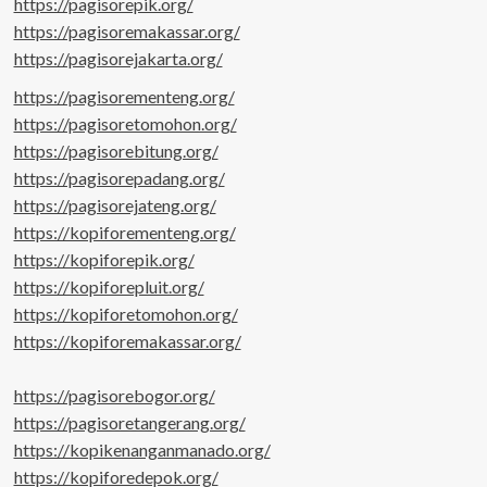
https://pagisorepik.org/
https://pagisoremakassar.org/
https://pagisorejakarta.org/
https://pagisorementeng.org/
https://pagisoretomohon.org/
https://pagisorebitung.org/
https://pagisorepadang.org/
https://pagisorejateng.org/
https://kopiforementeng.org/
https://kopiforepik.org/
https://kopiforepluit.org/
https://kopiforetomohon.org/
https://kopiforemakassar.org/
https://pagisorebogor.org/
https://pagisoretangerang.org/
https://kopikenanganmanado.org/
https://kopiforedepok.org/