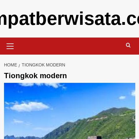
Skip
mpatberwisata.
to
content
Primary
Menu
HOME
TIONGKOK MODERN
Tiongkok modern