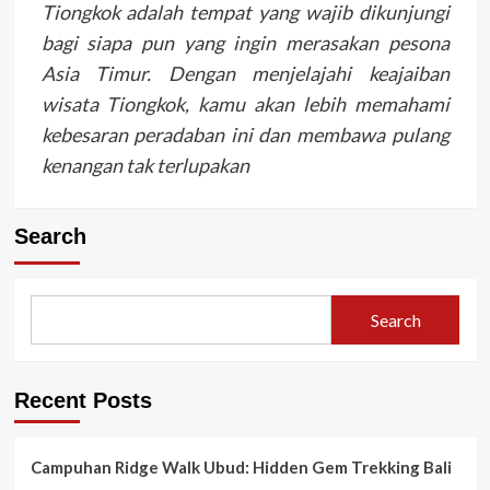
Tiongkok adalah tempat yang wajib dikunjungi
bagi siapa pun yang ingin merasakan pesona
Asia Timur. Dengan menjelajahi keajaiban
wisata Tiongkok, kamu akan lebih memahami
kebesaran peradaban ini dan membawa pulang
kenangan tak terlupakan
Search
Search
Recent Posts
Campuhan Ridge Walk Ubud: Hidden Gem Trekking Bali