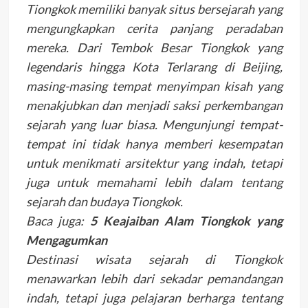
Tiongkok memiliki banyak situs bersejarah yang
mengungkapkan cerita panjang peradaban
mereka. Dari Tembok Besar Tiongkok yang
legendaris hingga Kota Terlarang di Beijing,
masing-masing tempat menyimpan kisah yang
menakjubkan dan menjadi saksi perkembangan
sejarah yang luar biasa. Mengunjungi tempat-
tempat ini tidak hanya memberi kesempatan
untuk menikmati arsitektur yang indah, tetapi
juga untuk memahami lebih dalam tentang
sejarah dan budaya Tiongkok.
Baca juga:
5 Keajaiban Alam Tiongkok yang
Mengagumkan
Destinasi wisata sejarah di Tiongkok
menawarkan lebih dari sekadar pemandangan
indah, tetapi juga pelajaran berharga tentang