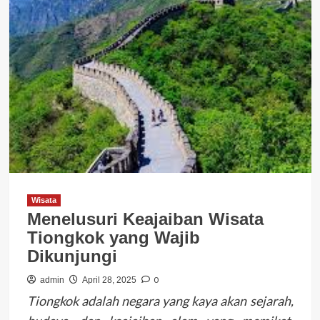
Wisata
Menelusuri Keajaiban Wisata
Tiongkok yang Wajib
Dikunjungi
0
admin
April 28, 2025
Tiongkok adalah negara yang kaya akan sejarah,