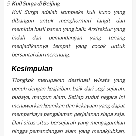
Kuil Surga di Beijing
Kuil Surga adalah kompleks kuil kuno yang
dibangun untuk menghormati langit dan
meminta hasil panen yang baik. Arsitektur yang
indah dan pemandangan yang tenang
menjadikannya tempat yang cocok untuk
bersantai dan merenung.
Kesimpulan
Tiongkok merupakan destinasi wisata yang
penuh dengan keajaiban, baik dari segi sejarah,
budaya, maupun alam. Setiap sudut negara ini
menawarkan keunikan dan kekayaan yang dapat
memperkaya pengalaman perjalanan siapa saja.
Dari situs-situs bersejarah yang mengagumkan
hingga pemandangan alam yang menakjubkan,