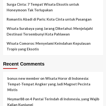
Surga Cinta: 7 Tempat Wisata Eksotis untuk
Honeymoon Tak Terlupakan
Romantis Abadi di Paris: Kota Cinta untuk Pasangan
Wisata Surabaya yang Jarang Diketahui: Menjelajahi
Destinasi Tersembunyi Kota Pahlawan
Wisata Comoros: Menyelami Keindahan Kepulauan
Tropis yang Eksotis
Recent Comments
bonus new member
on
Wisata Horor di Indonesia:
Tempat-Tempat Angker yang Jadi Magnet Pecinta
Mistis
Neymar88
on
4 Pantai Terindah di Indonesia, yang Wajib
Kalian Kunjungi