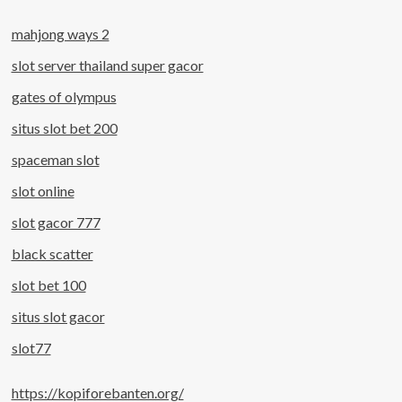
mahjong ways 2
slot server thailand super gacor
gates of olympus
situs slot bet 200
spaceman slot
slot online
slot gacor 777
black scatter
slot bet 100
situs slot gacor
slot77
https://kopiforebanten.org/