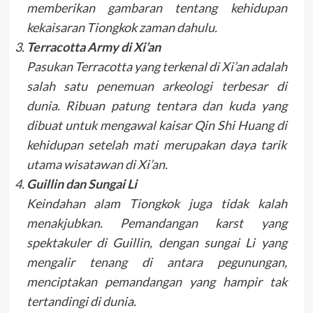
memberikan gambaran tentang kehidupan
kekaisaran Tiongkok zaman dahulu.
Terracotta Army di Xi’an
Pasukan Terracotta yang terkenal di Xi’an adalah
salah satu penemuan arkeologi terbesar di
dunia. Ribuan patung tentara dan kuda yang
dibuat untuk mengawal kaisar Qin Shi Huang di
kehidupan setelah mati merupakan daya tarik
utama wisatawan di Xi’an.
Guillin dan Sungai Li
Keindahan alam Tiongkok juga tidak kalah
menakjubkan. Pemandangan karst yang
spektakuler di Guillin, dengan sungai Li yang
mengalir tenang di antara pegunungan,
menciptakan pemandangan yang hampir tak
tertandingi di dunia.