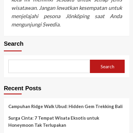
wisatawan. Jangan lewatkan kesempatan untuk
menjelajahi pesona Jönköping saat Anda
mengunjungi Swedia.
Search
Search
Recent Posts
Campuhan Ridge Walk Ubud: Hidden Gem Trekking Bali
Surga Cinta: 7 Tempat Wisata Eksotis untuk
Honeymoon Tak Terlupakan