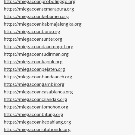
https://miegacoanprobolinggo.org
https://miegacoansemarapura.org
https://miegacoankebumen.org
https://miegacoankabmajalengka.org
https://miegacoanbone.org
https://miegacoansunter.org
https://miegacoandaanmogot.org
https://miegacoansudirman.org
https://miegacoankapuk.org
https://miegacoanpejaten.org
https://miegacoanbandaaceh.org
https://miegacoangambir.org
https://miegacoancasablanca.org
https://miegacoancilandak.org
https://miegacoantomohon.org
https://miegacoanbitung.org
https://miegacoankepahiang.org
https://miegacoansitubondo.org