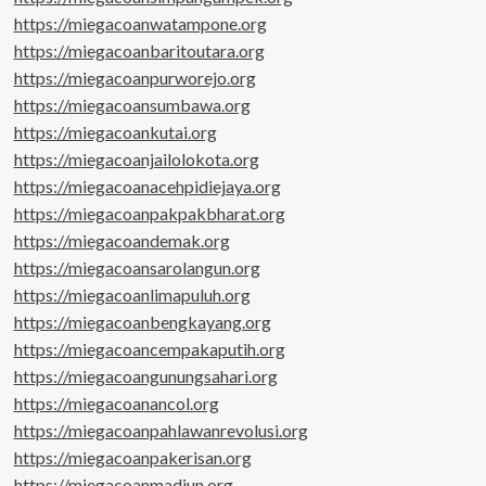
https://miegacoanwatampone.org
https://miegacoanbaritoutara.org
https://miegacoanpurworejo.org
https://miegacoansumbawa.org
https://miegacoankutai.org
https://miegacoanjailolokota.org
https://miegacoanacehpidiejaya.org
https://miegacoanpakpakbharat.org
https://miegacoandemak.org
https://miegacoansarolangun.org
https://miegacoanlimapuluh.org
https://miegacoanbengkayang.org
https://miegacoancempakaputih.org
https://miegacoangunungsahari.org
https://miegacoanancol.org
https://miegacoanpahlawanrevolusi.org
https://miegacoanpakerisan.org
https://miegacoanmadiun.org