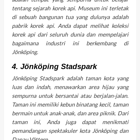
tentang sejarah korek api. Museum ini terletak
di sebuah bangunan tua yang dulunya adalah
pabrik korek api. Anda dapat melihat koleksi
korek api dari seluruh dunia dan mempelajari
bagaimana industri ini berkembang di
Jönköping.
4. Jönköping Stadspark
Jönköping Stadspark adalah taman kota yang
luas dan indah, menawarkan area hijau yang
sempurna untuk bersantai atau berjalan-jalan.
Taman ini memiliki kebun binatang kecil, taman
bermain untuk anak-anak, dan area piknik. Dari
taman ini, Anda juga dapat menikmati
pemandangan spektakuler kota Jönköping dan
Danau Vättern.