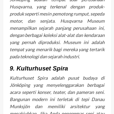
Husqvarna, yang terkenal dengan produk-
produk seperti mesin pemotong rumput, sepeda
motor, dan senjata. Husqvarna Museum
menampilkan sejarah panjang perusahaan ini,
dengan berbagai koleksi alat-alat dan kendaraan
yang pernah diproduksi. Museum ini adalah
tempat yang menarik bagi mereka yang tertarik
pada teknologi dan sejarah industri.
9. Kulturhuset Spira
Kulturhuset Spira adalah pusat budaya di
Jönköping yang menyelenggarakan berbagai
acara seperti konser, teater, dan pameran seni.
Bangunan modern ini terletak di tepi Danau
Munksjön dan memiliki arsitektur yang
menakjubkan. Jika Anda penggemar seni atau