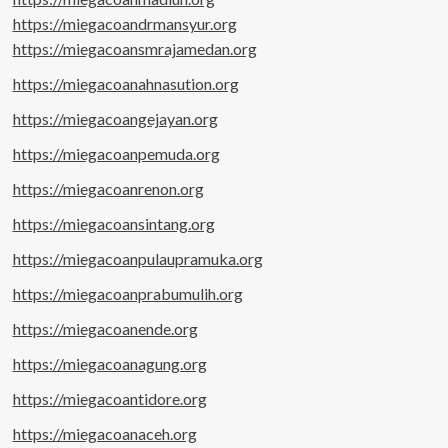
https://miegacoandrmansyur.org
https://miegacoansmrajamedan.org
https://miegacoanahnasution.org
https://miegacoangejayan.org
https://miegacoanpemuda.org
https://miegacoanrenon.org
https://miegacoansintang.org
https://miegacoanpulaupramuka.org
https://miegacoanprabumulih.org
https://miegacoanende.org
https://miegacoanagung.org
https://miegacoantidore.org
https://miegacoanaceh.org