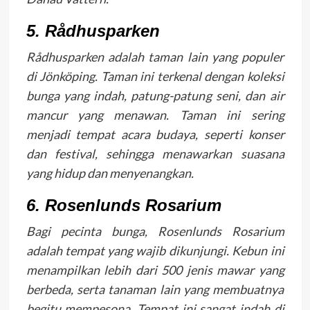
5. Rådhusparken
Rådhusparken adalah taman lain yang populer
di Jönköping. Taman ini terkenal dengan koleksi
bunga yang indah, patung-patung seni, dan air
mancur yang menawan. Taman ini sering
menjadi tempat acara budaya, seperti konser
dan festival, sehingga menawarkan suasana
yang hidup dan menyenangkan.
6. Rosenlunds Rosarium
Bagi pecinta bunga, Rosenlunds Rosarium
adalah tempat yang wajib dikunjungi. Kebun ini
menampilkan lebih dari 500 jenis mawar yang
berbeda, serta tanaman lain yang membuatnya
begitu mempesona. Tempat ini sangat indah di