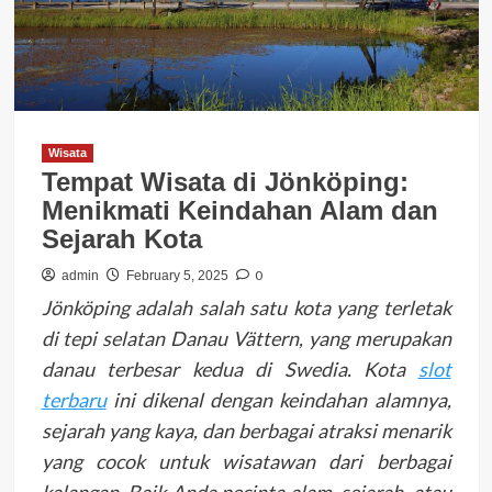
Wisata
Tempat Wisata di Jönköping:
Menikmati Keindahan Alam dan
Sejarah Kota
0
admin
February 5, 2025
Jönköping adalah salah satu kota yang terletak
di tepi selatan Danau Vättern, yang merupakan
danau terbesar kedua di Swedia. Kota
slot
terbaru
ini dikenal dengan keindahan alamnya,
sejarah yang kaya, dan berbagai atraksi menarik
yang cocok untuk wisatawan dari berbagai