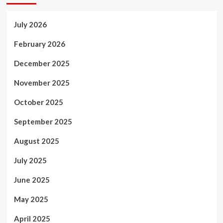
July 2026
February 2026
December 2025
November 2025
October 2025
September 2025
August 2025
July 2025
June 2025
May 2025
April 2025