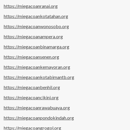
https://miegacoanranai.org
https://miegacoankotatahan.org
https://miegacoanwonosobo.org
https://miegacoanampera.org
https://miegacoanbinamarga.org
https://miegacoansenen.org
https://miegacoankemayoran.org
https://miegacoankotabimantb.org
https://miegacoanbenhil.org
https://miegacoancikini.org
https://miegacoanrawabuaya.org
https://miegacoanpondokindah.org
https://miegacoangrogol.org