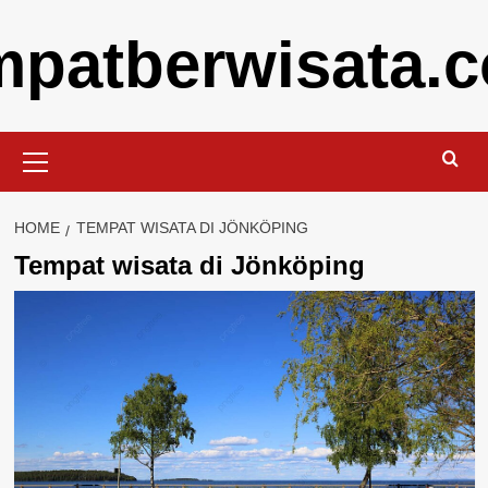
Skip
mpatberwisata.
to
content
Primary
Menu
HOME
TEMPAT WISATA DI JÖNKÖPING
Tempat wisata di Jönköping