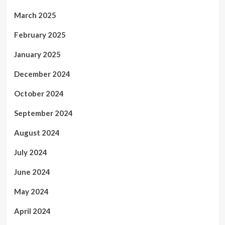
March 2025
February 2025
January 2025
December 2024
October 2024
September 2024
August 2024
July 2024
June 2024
May 2024
April 2024