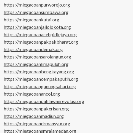
https://miegacoanpurworejo.org
https://miegacoansumbawa.org
https://miegacoankutai.org
https://miegacoanjailolokota.org
https://miegacoanacehpidiejaya.org
https://miegacoanpakpakbharat.org
https://miegacoandemak.org
https://miegacoansarolangun.org
https://miegacoanlimapuluh.org
https://miegacoanbengkayang.org
https://miegacoancempakaputih.org
https://miegacoangunungsahari.org
https://miegacoanancol.org
https://miegacoanpahlawanrevolusi.org
https://miegacoanpakerisan.org
https://miegacoanmadiun.org
https://miegacoandrmansyur.org
https://miegacoansmrajamedan.org