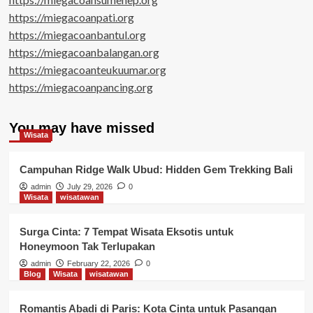
https://miegacoanpati.org
https://miegacoanbantul.org
https://miegacoanbalangan.org
https://miegacoanteukuumar.org
https://miegacoanpancing.org
You may have missed
Wisata
Campuhan Ridge Walk Ubud: Hidden Gem Trekking Bali
admin
July 29, 2026
0
Wisata
wisatawan
Surga Cinta: 7 Tempat Wisata Eksotis untuk
Honeymoon Tak Terlupakan
admin
February 22, 2026
0
Blog
Wisata
wisatawan
Romantis Abadi di Paris: Kota Cinta untuk Pasangan