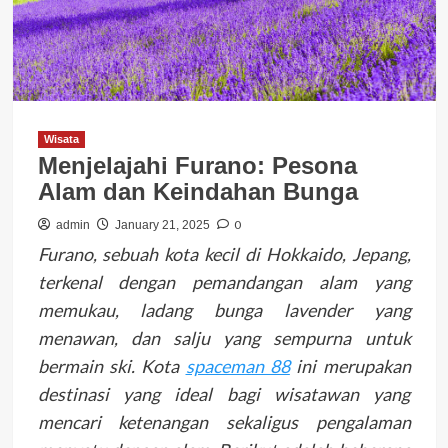
Wisata
Menjelajahi Furano: Pesona
Alam dan Keindahan Bunga
0
admin
January 21, 2025
Furano, sebuah kota kecil di Hokkaido, Jepang,
terkenal dengan pemandangan alam yang
memukau, ladang bunga lavender yang
menawan, dan salju yang sempurna untuk
bermain ski. Kota
spaceman 88
ini merupakan
destinasi yang ideal bagi wisatawan yang
mencari ketenangan sekaligus pengalaman