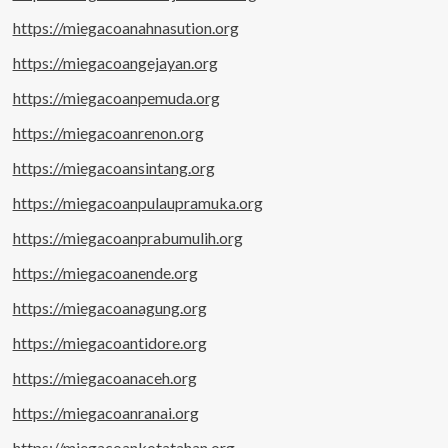
https://miegacoanahnasution.org
https://miegacoangejayan.org
https://miegacoanpemuda.org
https://miegacoanrenon.org
https://miegacoansintang.org
https://miegacoanpulaupramuka.org
https://miegacoanprabumulih.org
https://miegacoanende.org
https://miegacoanagung.org
https://miegacoantidore.org
https://miegacoanaceh.org
https://miegacoanranai.org
https://miegacoankotatahan.org