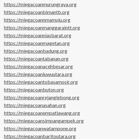
https://miegacoanmurungraya.org
https://miegacoanbimantb.org
https://miegacoannmamuju.org
https://miegacoanmanggaraintt.org
https://miegacoanniasbarat.org
https://miegacoanmagetan.org
https://miegacoanbadung.org
https://miegacoantabanan.org
https://miegacoanacehbesar.org
https://miegacoanluwuutara.org
https://miegacoantobasamosir.org
https://miegacoanbuton.org
https://miegacoanrejanglebong.org
https://miegacoanasahan.org
https://miegacoanempatlawang.org
https://miegacoansimpangampek.org
https://miegacoanwatampone.org
https://miegacoanbaritoutara.org