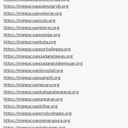
https://miegacoanpamularsih.org
https://miegacoanveteran.org
https://miegacoansolo.org
https://miegacoanjebres.org
https://miegacoanpelajar.org
https://miegacoankuta.org
https://miegacoanpurbalingga.org
https://miegacoanpadanglawas.org
https://miegacoanpadangsidempuan.org
https://miegacoanboyolali.org
https://miegacoansampit.org
https://miegacoanjepara.org
https://miegacoankabupatengarut.org
https://miegacoanungaran.org
https://miegacoanblitar.org
https://miegacoanprobolinggo.org
https://miegacoansemarapura.org
https://miegacoankebumen.org