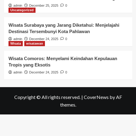
admin
December 25, 2025
0
Uncategorized
Wisata Surabaya yang Jarang Diketahui: Menjelajahi
Destinasi Tersembunyi Kota Pahlawan
admin
December 24, 2025
0
Wisata
wisatawan
Wisata Comoros: Menyelami Keindahan Kepulauan
Tropis yang Eksotis
admin
December 24, 2025
0
Copyright © All rights reserved.
|
CoverNews
by AF
themes.