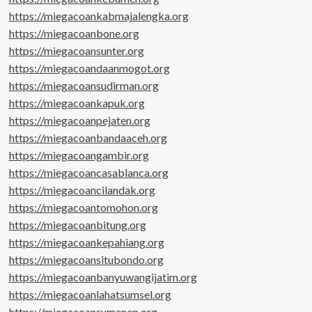
https://miegacoankabmajalengka.org
https://miegacoanbone.org
https://miegacoansunter.org
https://miegacoandaanmogot.org
https://miegacoansudirman.org
https://miegacoankapuk.org
https://miegacoanpejaten.org
https://miegacoanbandaaceh.org
https://miegacoangambir.org
https://miegacoancasablanca.org
https://miegacoancilandak.org
https://miegacoantomohon.org
https://miegacoanbitung.org
https://miegacoankepahiang.org
https://miegacoansitubondo.org
https://miegacoanbanyuwangijatim.org
https://miegacoanlahatsumsel.org
https://miegacoansumenep.org