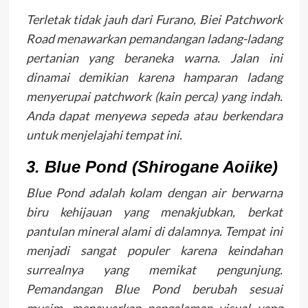
Terletak tidak jauh dari Furano, Biei Patchwork
Road menawarkan pemandangan ladang-ladang
pertanian yang beraneka warna. Jalan ini
dinamai demikian karena hamparan ladang
menyerupai patchwork (kain perca) yang indah.
Anda dapat menyewa sepeda atau berkendara
untuk menjelajahi tempat ini.
3. Blue Pond (Shirogane Aoiike)
Blue Pond adalah kolam dengan air berwarna
biru kehijauan yang menakjubkan, berkat
pantulan mineral alami di dalamnya. Tempat ini
menjadi sangat populer karena keindahan
surrealnya yang memikat pengunjung.
Pemandangan Blue Pond berubah sesuai