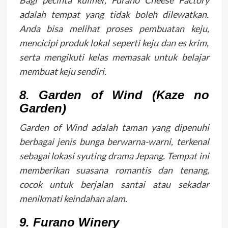
Bagi pecinta kuliner, Furano Cheese Factory
adalah tempat yang tidak boleh dilewatkan.
Anda bisa melihat proses pembuatan keju,
mencicipi produk lokal seperti keju dan es krim,
serta mengikuti kelas memasak untuk belajar
membuat keju sendiri.
8. Garden of Wind (Kaze no
Garden)
Garden of Wind adalah taman yang dipenuhi
berbagai jenis bunga berwarna-warni, terkenal
sebagai lokasi syuting drama Jepang. Tempat ini
memberikan suasana romantis dan tenang,
cocok untuk berjalan santai atau sekadar
menikmati keindahan alam.
9. Furano Winery