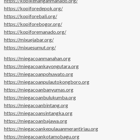
https://kopikenanganmanado.org/
https://kopiforedepok.org/
https://kopiforebali.org/
https://kopiforebogor.org/
https://kopiforemanado.org/
https://mixuejabar.org/
https://mixuesumut.org/
https://miegacoanmanahan.org
https://miegacoankayongutara.org
https://miegacoanpohuwato.org
https://miegacoanpulautokongboro.org
https://miegacoanbanyumas.org
https://miegacoanbulukumba.org
https://miegacoanbintang.org
https://miegacoansintangka.org
https://miegacoanbajawa.org
https://miegacoankepulauanmerantiriau.org
https://miegacoankotamobagu.org