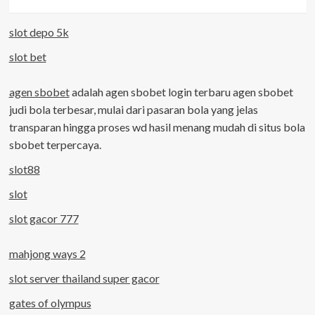
slot depo 5k
slot bet
agen sbobet
adalah agen sbobet login terbaru agen sbobet
judi bola terbesar, mulai dari pasaran bola yang jelas
transparan hingga proses wd hasil menang mudah di situs bola
sbobet terpercaya.
slot88
slot
slot gacor 777
mahjong ways 2
slot server thailand super gacor
gates of olympus