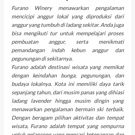
Furano Winery menawarkan pengalaman
mencicipi anggur lokal yang diproduksi dari
anggur yang tumbuh di ladang sekitar. Anda juga
bisa mengikuti tur untuk mempelajari proses
pembuatan anggur, serta menikmati
pemandangan indah kebun anggur dan
pegunungan di sekitarnya.
Furano adalah destinasi wisata yang memikat
dengan keindahan bunga, pegunungan, dan
budaya lokalnya. Kota ini memiliki daya tarik
sepanjang tahun, dari musim panas yang dihiasi
ladang lavender hingga musim dingin yang
menawarkan pengalaman bermain ski terbaik.
Dengan beragam pilihan aktivitas dan tempat
wisata, Furano adalah tempat yang sempurna
untuk pelancong yang mencari ketenangan dan