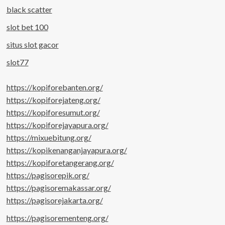
black scatter
slot bet 100
situs slot gacor
slot77
https://kopiforebanten.org/
https://kopiforejateng.org/
https://kopiforesumut.org/
https://kopiforejayapura.org/
https://mixuebitung.org/
https://kopikenanganjayapura.org/
https://kopiforetangerang.org/
https://pagisorepik.org/
https://pagisoremakassar.org/
https://pagisorejakarta.org/
https://pagisorementeng.org/