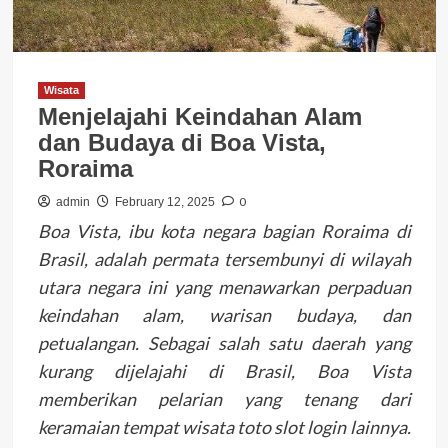
Wisata
Menjelajahi Keindahan Alam
dan Budaya di Boa Vista,
Roraima
0
admin
February 12, 2025
Boa Vista, ibu kota negara bagian Roraima di
Brasil, adalah permata tersembunyi di wilayah
utara negara ini yang menawarkan perpaduan
keindahan alam, warisan budaya, dan
petualangan. Sebagai salah satu daerah yang
kurang dijelajahi di Brasil, Boa Vista
memberikan pelarian yang tenang dari
keramaian tempat wisata toto slot login lainnya.