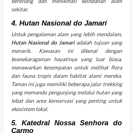
berenang dan menikmati keindahan alam
sekitar.
4.
Hutan Nasional do Jamari
Untuk pengalaman alam yang lebih mendalam,
Hutan Nasional do Jamari
adalah tujuan yang
menarik. Kawasan ini dikenal dengan
keanekaragaman hayatinya yang luar biasa,
menawarkan kesempatan untuk melihat flora
dan fauna tropis dalam habitat alami mereka.
Taman ini juga memiliki beberapa jalur trekking
yang memandu pengunjung melalui hutan yang
lebat dan area konservasi yang penting untuk
ekosistem lokal.
5.
Katedral Nossa Senhora do
Carmo