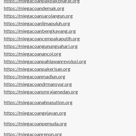
https://miegacoanpakpakbharat.org
https://miegacoandemak.org
https://miegacoansarolangun.org
https://miegacoanlimapuluh.org
https://miegacoanbengkayang.org
https://miegacoancempakaputih.org
https://miegacoangunungsahari.org
https://miegacoanancol.org
https://miegacoanpahlawanrevolusi.org
https://miegacoanpakerisan.org
https://miegacoanmadiun.org
https://miegacoandrmansyur.org
https://miegacoansmrajamedan.org
https://miegacoanahnasution.org
https://miegacoangejayan.org
https://miegacoanpemuda.org
https://miegacoanrenon.org