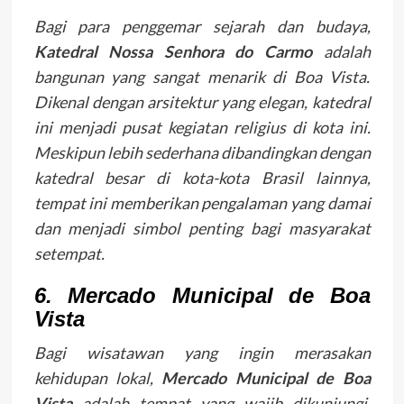
Bagi para penggemar sejarah dan budaya,
Katedral Nossa Senhora do Carmo
adalah
bangunan yang sangat menarik di Boa Vista.
Dikenal dengan arsitektur yang elegan, katedral
ini menjadi pusat kegiatan religius di kota ini.
Meskipun lebih sederhana dibandingkan dengan
katedral besar di kota-kota Brasil lainnya,
tempat ini memberikan pengalaman yang damai
dan menjadi simbol penting bagi masyarakat
setempat.
6.
Mercado Municipal de Boa
Vista
Bagi wisatawan yang ingin merasakan
kehidupan lokal,
Mercado Municipal de Boa
Vista
adalah tempat yang wajib dikunjungi.