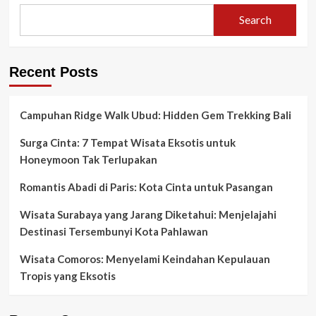
Search
Recent Posts
Campuhan Ridge Walk Ubud: Hidden Gem Trekking Bali
Surga Cinta: 7 Tempat Wisata Eksotis untuk
Honeymoon Tak Terlupakan
Romantis Abadi di Paris: Kota Cinta untuk Pasangan
Wisata Surabaya yang Jarang Diketahui: Menjelajahi
Destinasi Tersembunyi Kota Pahlawan
Wisata Comoros: Menyelami Keindahan Kepulauan
Tropis yang Eksotis