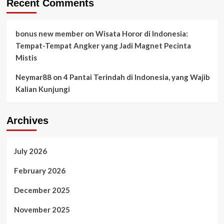
Recent Comments
bonus new member
on
Wisata Horor di Indonesia:
Tempat-Tempat Angker yang Jadi Magnet Pecinta
Mistis
Neymar88
on
4 Pantai Terindah di Indonesia, yang Wajib
Kalian Kunjungi
Archives
July 2026
February 2026
December 2025
November 2025