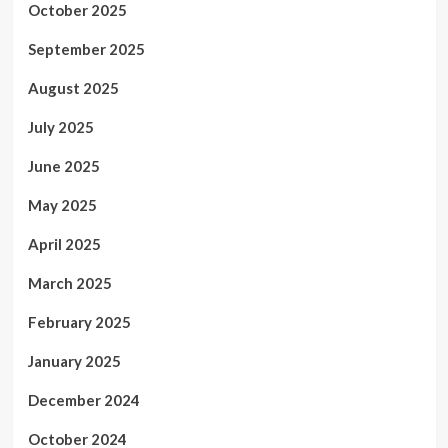
October 2025
September 2025
August 2025
July 2025
June 2025
May 2025
April 2025
March 2025
February 2025
January 2025
December 2024
October 2024