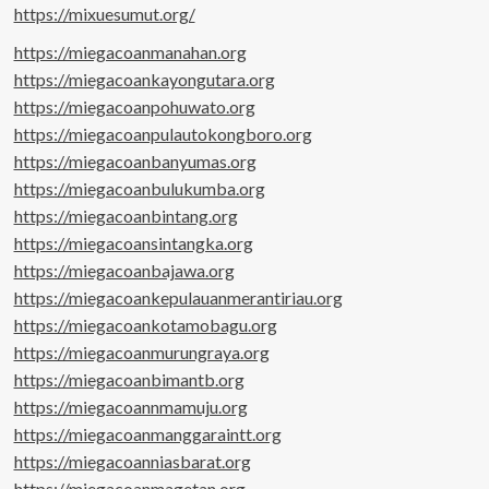
https://mixuesumut.org/
https://miegacoanmanahan.org
https://miegacoankayongutara.org
https://miegacoanpohuwato.org
https://miegacoanpulautokongboro.org
https://miegacoanbanyumas.org
https://miegacoanbulukumba.org
https://miegacoanbintang.org
https://miegacoansintangka.org
https://miegacoanbajawa.org
https://miegacoankepulauanmerantiriau.org
https://miegacoankotamobagu.org
https://miegacoanmurungraya.org
https://miegacoanbimantb.org
https://miegacoannmamuju.org
https://miegacoanmanggaraintt.org
https://miegacoanniasbarat.org
https://miegacoanmagetan.org