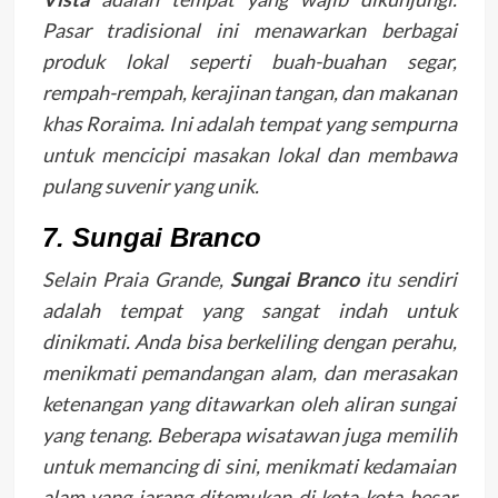
Pasar tradisional ini menawarkan berbagai
produk lokal seperti buah-buahan segar,
rempah-rempah, kerajinan tangan, dan makanan
khas Roraima. Ini adalah tempat yang sempurna
untuk mencicipi masakan lokal dan membawa
pulang suvenir yang unik.
7.
Sungai Branco
Selain Praia Grande,
Sungai Branco
itu sendiri
adalah tempat yang sangat indah untuk
dinikmati. Anda bisa berkeliling dengan perahu,
menikmati pemandangan alam, dan merasakan
ketenangan yang ditawarkan oleh aliran sungai
yang tenang. Beberapa wisatawan juga memilih
untuk memancing di sini, menikmati kedamaian
alam yang jarang ditemukan di kota-kota besar