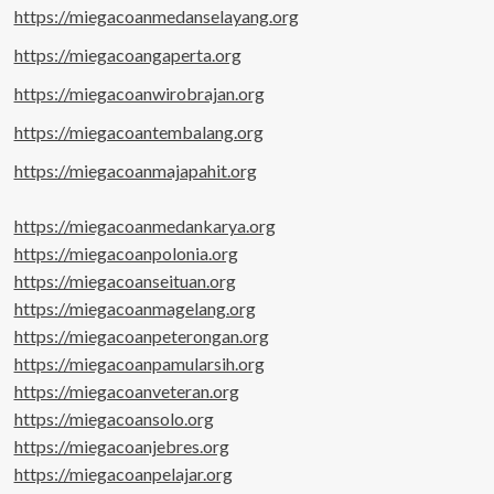
https://miegacoanmedanselayang.org
https://miegacoangaperta.org
https://miegacoanwirobrajan.org
https://miegacoantembalang.org
https://miegacoanmajapahit.org
https://miegacoanmedankarya.org
https://miegacoanpolonia.org
https://miegacoanseituan.org
https://miegacoanmagelang.org
https://miegacoanpeterongan.org
https://miegacoanpamularsih.org
https://miegacoanveteran.org
https://miegacoansolo.org
https://miegacoanjebres.org
https://miegacoanpelajar.org