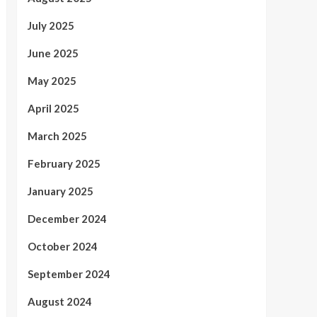
July 2025
June 2025
May 2025
April 2025
March 2025
February 2025
January 2025
December 2024
October 2024
September 2024
August 2024