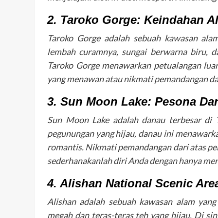
2.
Taroko Gorge: Keindahan A
Taroko Gorge adalah sebuah kawasan alam
lembah curamnya, sungai berwarna biru, d
Taroko Gorge menawarkan petualangan luar b
yang menawan atau nikmati pemandangan da
3.
Sun Moon Lake: Pesona Dan
Sun Moon Lake adalah danau terbesar di 
pegunungan yang hijau, danau ini menawark
romantis. Nikmati pemandangan dari atas pera
sederhanakanlah diri Anda dengan hanya men
4.
Alishan National Scenic Are
Alishan adalah sebuah kawasan alam yang
megah dan teras-teras teh yang hijau. Di s