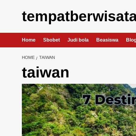
Skip
to
tempatberwisat
content
Home
Sbobet
Judi bola
Beasiswa
Blo
HOME
TAIWAN
taiwan