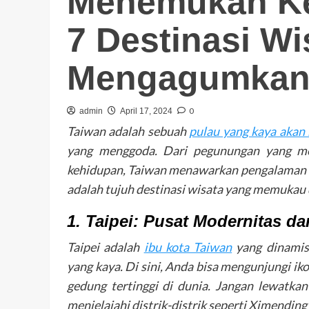
Menemukan Ke
7 Destinasi Wi
Mengagumka
0
admin
April 17, 2024
Taiwan adalah sebuah
pulau yang kaya akan
yang menggoda. Dari pegunungan yang me
kehidupan, Taiwan menawarkan pengalaman wi
adalah tujuh destinasi wisata yang memukau 
1.
Taipei: Pusat Modernitas da
Taipei adalah
ibu kota Taiwan
yang dinamis
yang kaya. Di sini, Anda bisa mengunjungi ik
gedung tertinggi di dunia. Jangan lewatkan
menjelajahi distrik-distrik seperti Ximending