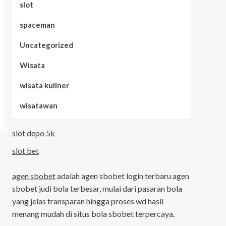
slot
spaceman
Uncategorized
Wisata
wisata kuliner
wisatawan
slot depo 5k
slot bet
agen sbobet
adalah agen sbobet login terbaru agen
sbobet judi bola terbesar, mulai dari pasaran bola
yang jelas transparan hingga proses wd hasil
menang mudah di situs bola sbobet terpercaya.