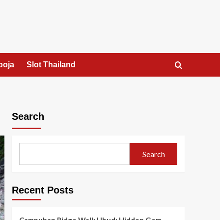
boja
Slot Thailand
Search
Search
Recent Posts