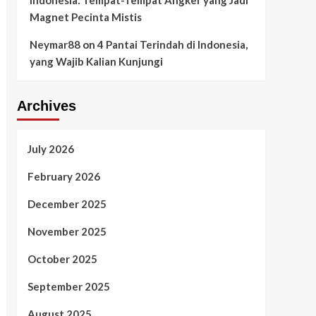
Indonesia: Tempat-Tempat Angker yang Jadi
Magnet Pecinta Mistis
Neymar88
on
4 Pantai Terindah di Indonesia,
yang Wajib Kalian Kunjungi
Archives
July 2026
February 2026
December 2025
November 2025
October 2025
September 2025
August 2025