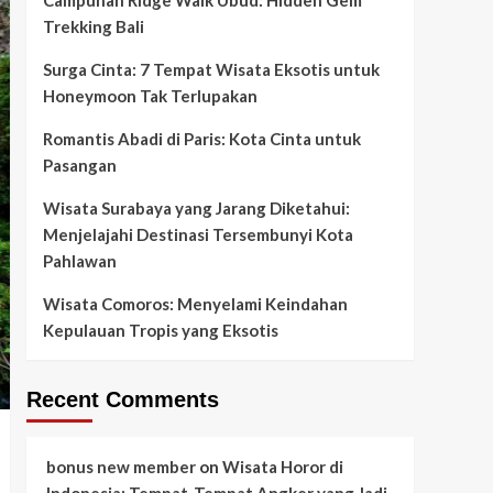
Campuhan Ridge Walk Ubud: Hidden Gem
Trekking Bali
Surga Cinta: 7 Tempat Wisata Eksotis untuk
Honeymoon Tak Terlupakan
Romantis Abadi di Paris: Kota Cinta untuk
Pasangan
Wisata Surabaya yang Jarang Diketahui:
Menjelajahi Destinasi Tersembunyi Kota
Pahlawan
Wisata Comoros: Menyelami Keindahan
Kepulauan Tropis yang Eksotis
Recent Comments
bonus new member
on
Wisata Horor di