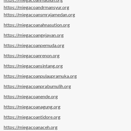
https://miegacoandrmansyur.org
https://miegacoansmrajamedan.org
https://miegacoanahnasution.org
https://miegacoangejayan.org
https://miegacoanpemuda.org
https://miegacoanrenon.org
https://miegacoansintang.org
https://miegacoanpulaupramuka.org
https://miegacoanprabumulih.org
https://miegacoanende.org
https://miegacoanagung.org
https://miegacoantidore.org
https://miegacoanaceh.org