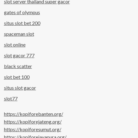
slot server thailand super gacor
gates of olympus
situs slot bet 200
spaceman slot
slot online
slot gacor 777
black scatter
slot bet 100
situs slot gacor
slot77
https://kopiforebanten.org/
https://kopiforejateng.org/
https://kopiforesumut.org/
https://kopiforejayapura.org/