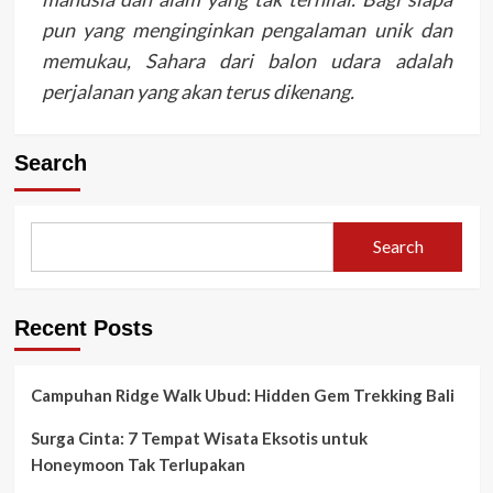
pun yang menginginkan pengalaman unik dan
memukau, Sahara dari balon udara adalah
perjalanan yang akan terus dikenang.
Search
Search
Recent Posts
Campuhan Ridge Walk Ubud: Hidden Gem Trekking Bali
Surga Cinta: 7 Tempat Wisata Eksotis untuk
Honeymoon Tak Terlupakan