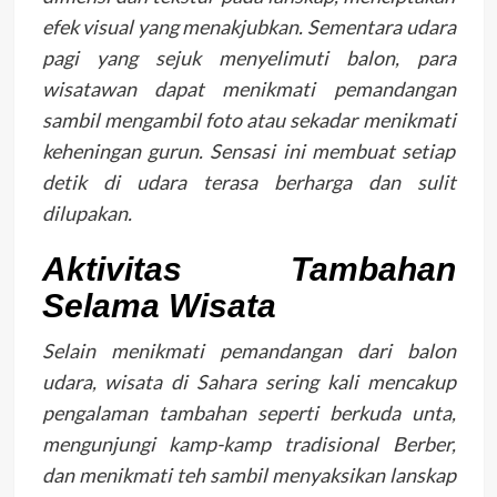
efek visual yang menakjubkan. Sementara udara
pagi yang sejuk menyelimuti balon, para
wisatawan dapat menikmati pemandangan
sambil mengambil foto atau sekadar menikmati
keheningan gurun. Sensasi ini membuat setiap
detik di udara terasa berharga dan sulit
dilupakan.
Aktivitas Tambahan
Selama Wisata
Selain menikmati pemandangan dari balon
udara, wisata di Sahara sering kali mencakup
pengalaman tambahan seperti berkuda unta,
mengunjungi kamp-kamp tradisional Berber,
dan menikmati teh sambil menyaksikan lanskap