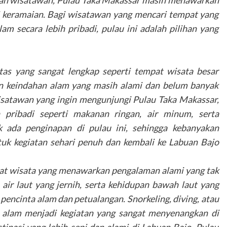
amah wisatawan, Pulau Taka Makassar masih menawarkan
i keramaian. Bagi wisatawan yang mencari tempat yang
am secara lebih pribadi, pulau ini adalah pilihan yang
tas yang sangat lengkap seperti tempat wisata besar
an keindahan alam yang masih alami dan belum banyak
wisatawan yang ingin mengunjungi Pulau Taka Makassar,
pribadi seperti makanan ringan, air minum, serta
ak ada penginapan di pulau ini, sehingga kebanyakan
uk kegiatan sehari penuh dan kembali ke Labuan Bajo
pat wisata yang menawarkan pengalaman alami yang tak
 air laut yang jernih, serta kehidupan bawah laut yang
a pencinta alam dan petualangan. Snorkeling, diving, atau
 alam menjadi kegiatan yang sangat menyenangkan di