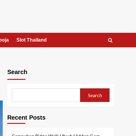
boja
Slot Thailand
Search
Search
Recent Posts