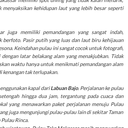
kassar memiliki spot diving yang tidak kalah menarik,
 menyaksikan kehidupan laut yang lebih besar seperti
sar juga memiliki pemandangan yang sangat indah,
erfoto. Pasir putih yang luas dan laut biru kehijauan
na. Keindahan pulau ini sangat cocok untuk fotografi,
i dengan latar belakang alam yang menakjubkan. Tidak
iskan waktu hanya untuk menikmati pemandangan alam
i kenangan tak terlupakan.
menggunakan kapal dari
Labuan Bajo
. Perjalanan ke pulau
setengah hingga dua jam, tergantung pada cuaca dan
lokal yang menawarkan paket perjalanan menuju Pulau
ang juga mengunjungi pulau-pulau lain di sekitar Taman
Pulau Rinca.