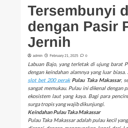
Tersembunyi d
dengan Pasir 
Jernih
0
admin
February 21, 2025
Labuan Bajo, yang terletak di ujung barat P
dengan keindahan alamnya yang luar biasa. 
slot bet 200 perak
Pulau Taka Makassar
, 
sangat memukau. Pulau ini dikenal dengan pa
ekosistem laut yang kaya. Bagi para penci
surga tropis yang wajib dikunjungi.
Keindahan Pulau Taka Makassar
Pulau Taka Makassar adalah pulau kecil yang