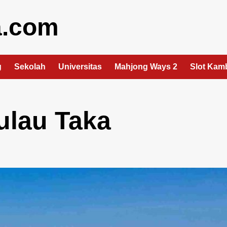
a.com
g
Sekolah
Universitas
Mahjong Ways 2
Slot Kam
ulau Taka