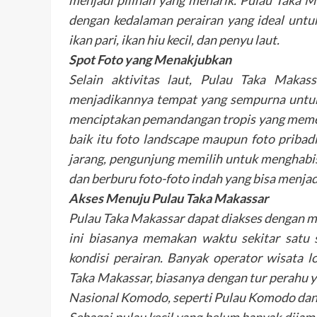
menjadi pilihan yang menarik. Pulau Taka Ma
dengan kedalaman perairan yang ideal untuk
ikan pari, ikan hiu kecil, dan penyu laut.
Spot Foto yang Menakjubkan
Selain aktivitas laut, Pulau Taka Makas
menjadikannya tempat yang sempurna untuk b
menciptakan pemandangan tropis yang memeso
baik itu foto landscape maupun foto pribad
jarang, pengunjung memilih untuk menghab
dan berburu foto-foto indah yang bisa menjad
Akses Menuju Pulau Taka Makassar
Pulau Taka Makassar dapat diakses dengan 
ini biasanya memakan waktu sekitar satu 
kondisi perairan. Banyak operator wisata 
Taka Makassar, biasanya dengan tur perahu y
Nasional Komodo, seperti Pulau Komodo dan 