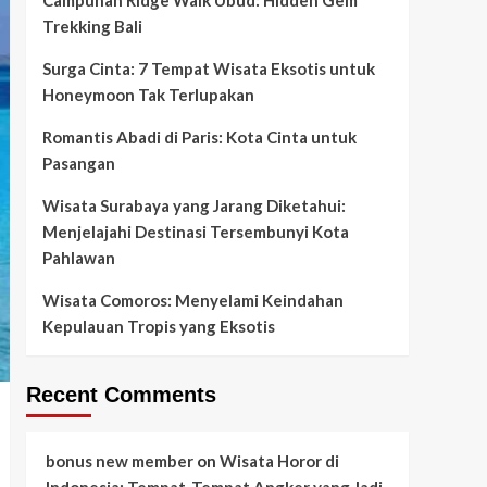
Campuhan Ridge Walk Ubud: Hidden Gem
Trekking Bali
Surga Cinta: 7 Tempat Wisata Eksotis untuk
Honeymoon Tak Terlupakan
Romantis Abadi di Paris: Kota Cinta untuk
Pasangan
Wisata Surabaya yang Jarang Diketahui:
Menjelajahi Destinasi Tersembunyi Kota
Pahlawan
Wisata Comoros: Menyelami Keindahan
Kepulauan Tropis yang Eksotis
Recent Comments
bonus new member
on
Wisata Horor di