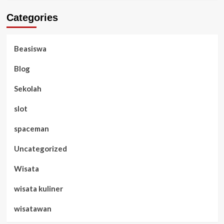
Categories
Beasiswa
Blog
Sekolah
slot
spaceman
Uncategorized
Wisata
wisata kuliner
wisatawan