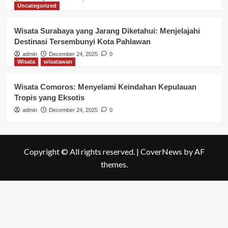
Uncategorized
Wisata Surabaya yang Jarang Diketahui: Menjelajahi
Destinasi Tersembunyi Kota Pahlawan
admin
December 24, 2025
0
Wisata
wisatawan
Wisata Comoros: Menyelami Keindahan Kepulauan
Tropis yang Eksotis
admin
December 24, 2025
0
Copyright © All rights reserved.
|
CoverNews
by AF
themes.