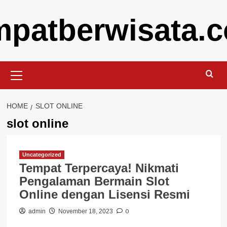
Skip
mpatberwisata.
to
content
Primary
Menu
HOME
SLOT ONLINE
slot online
Uncategorized
Tempat Terpercaya! Nikmati
Pengalaman Bermain Slot
Online dengan Lisensi Resmi
0
admin
November 18, 2023