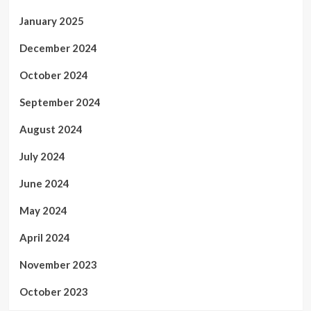
January 2025
December 2024
October 2024
September 2024
August 2024
July 2024
June 2024
May 2024
April 2024
November 2023
October 2023