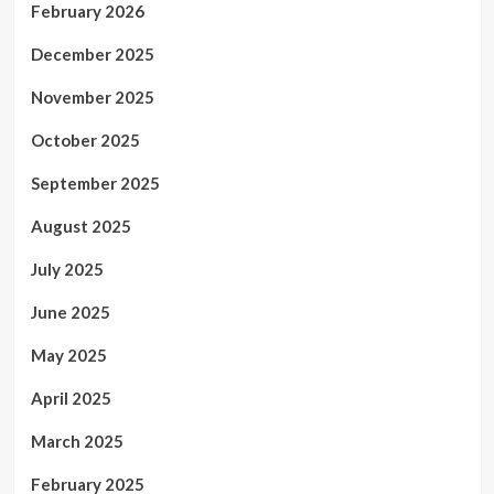
February 2026
December 2025
November 2025
October 2025
September 2025
August 2025
July 2025
June 2025
May 2025
April 2025
March 2025
February 2025