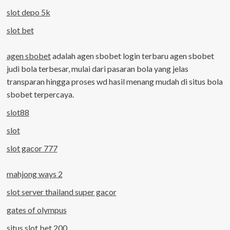
slot depo 5k
slot bet
agen sbobet
adalah agen sbobet login terbaru agen sbobet
judi bola terbesar, mulai dari pasaran bola yang jelas
transparan hingga proses wd hasil menang mudah di situs bola
sbobet terpercaya.
slot88
slot
slot gacor 777
mahjong ways 2
slot server thailand super gacor
gates of olympus
situs slot bet 200