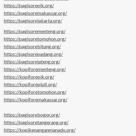
https://pagisorepik.org/
https://pagisoremakassar.org/
https://pagisorejakarta.org/
https://pagisorementeng.org/
https://pagisoretomohon.org/
https://pagisorebitung.org/
https://pagisorepadang.org/
https://pagisorejateng.org/
https://kopiforementeng.org/
https://kopiforepik.org/
https://kopiforepluit.org/
https://kopiforetomohon.org/
https://kopiforemakassar.org/
https://pagisorebogor.org/
https://pagisoretangerang.org/
https://kopikenanganmanado.org/