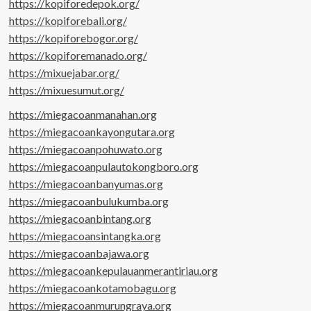
https://kopiforedepok.org/
https://kopiforebali.org/
https://kopiforebogor.org/
https://kopiforemanado.org/
https://mixuejabar.org/
https://mixuesumut.org/
https://miegacoanmanahan.org
https://miegacoankayongutara.org
https://miegacoanpohuwato.org
https://miegacoanpulautokongboro.org
https://miegacoanbanyumas.org
https://miegacoanbulukumba.org
https://miegacoanbintang.org
https://miegacoansintangka.org
https://miegacoanbajawa.org
https://miegacoankepulauanmerantiriau.org
https://miegacoankotamobagu.org
https://miegacoanmurungraya.org