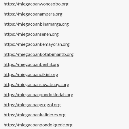
https://miegacoanwonosobo.org
https://miegacoanampera.org
https://miegacoanbinamarga.org
https://miegacoansenen.org
https://miegacoankemayoran.org
https://miegacoankotabimantb.org
https://miegacoanbenhil.org
https://miegacoancikini.org
https://miegacoanrawabuaya.org
https://miegacoanpondokindah.org
https://miegacoangrogol.org
https://miegacoankalideres.org
https://miegacoanpondokgede.org