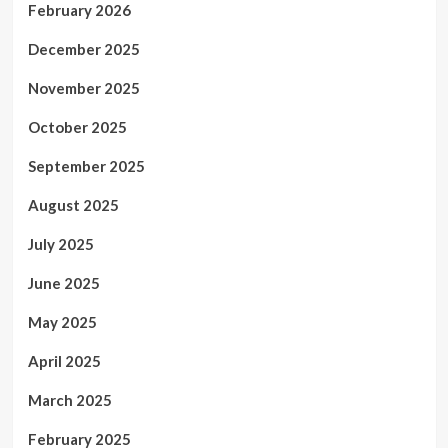
February 2026
December 2025
November 2025
October 2025
September 2025
August 2025
July 2025
June 2025
May 2025
April 2025
March 2025
February 2025