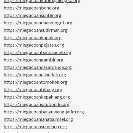
https://miegacoankabmajalengka.org
https://miegacoanbone.org
https://miegacoansunter.org
https://miegacoandaanmogot.org
https://miegacoansudirman.org
https://miegacoankapuk.org
https://miegacoanpejaten.org
https://miegacoanbandaaceh.org
https://miegacoangambir.org
https://miegacoancasablanca.org
https://miegacoancilandak.org
https://miegacoantomohon.org
https://miegacoanbitung.org
https://miegacoankepahiang.org
https://miegacoansitubondo.org
https://miegacoanbanyuwangijatim.org
https://miegacoanlahatsumsel.org
https://miegacoansumenep.org