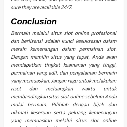
sure they are available 24/7.
Conclusion
Bermain melalui situs slot online profesional
dan berlisensi adalah kunci kesuksesan dalam
meraih kemenangan dalam permainan slot.
Dengan memilih situs yang tepat, Anda akan
mendapatkan tingkat keamanan yang tinggi,
permainan yang adil, dan pengalaman bermain
yang memuaskan. Jangan ragu untuk melakukan
riset dan meluangkan waktu untuk
membandingkan situs slot online sebelum Anda
mulai bermain. Pilihlah dengan bijak dan
nikmati keseruan serta peluang kemenangan
yang memuaskan melalui situs slot online