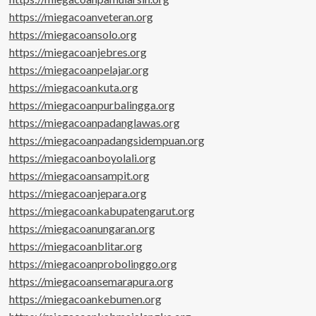
https://miegacoanveteran.org
https://miegacoansolo.org
https://miegacoanjebres.org
https://miegacoanpelajar.org
https://miegacoankuta.org
https://miegacoanpurbalingga.org
https://miegacoanpadanglawas.org
https://miegacoanpadangsidempuan.org
https://miegacoanboyolali.org
https://miegacoansampit.org
https://miegacoanjepara.org
https://miegacoankabupatengarut.org
https://miegacoanungaran.org
https://miegacoanblitar.org
https://miegacoanprobolinggo.org
https://miegacoansemarapura.org
https://miegacoankebumen.org