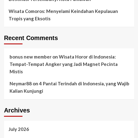
Wisata Comoros: Menyelami Keindahan Kepulauan
Tropis yang Eksotis
Recent Comments
bonus new member
on
Wisata Horor di Indonesia:
Tempat-Tempat Angker yang Jadi Magnet Pecinta
Mistis
Neymar88
on
4 Pantai Terindah di Indonesia, yang Wajib
Kalian Kunjungi
Archives
July 2026