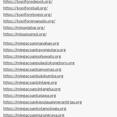
https://kopiforedepok.org/
https://kopiforebali.org/
https://kopiforebogor.org/
https://kopiforemanado.org/
https://mixuejabar.org/
https://mixuesumut.org/
https://miegacoanmanahan.org
https://miegacoankayongutara.org
https://miegacoanpohuwato.org
https://miegacoanpulautokongboro.org
https://miegacoanbanyumas.org
https://miegacoanbulukumba.org
https://miegacoanbintang.org
https://miegacoansintangka.org
https://miegacoanbajawa.org
https://miegacoankepulauanmerantiriau.org
https://miegacoankotamobagu.org
https://miegacoanmurungraya.org