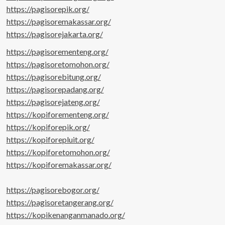
https://pagisorepik.org/
https://pagisoremakassar.org/
https://pagisorejakarta.org/
https://pagisorementeng.org/
https://pagisoretomohon.org/
https://pagisorebitung.org/
https://pagisorepadang.org/
https://pagisorejateng.org/
https://kopiforementeng.org/
https://kopiforepik.org/
https://kopiforepluit.org/
https://kopiforetomohon.org/
https://kopiforemakassar.org/
https://pagisorebogor.org/
https://pagisoretangerang.org/
https://kopikenanganmanado.org/