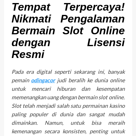
Tempat Terpercaya!
Nikmati Pengalaman
Bermain Slot Online
dengan Lisensi
Resmi
Pada era digital seperti sekarang ini, banyak
pemain
odingacor
judi beralih ke dunia online
untuk mencari hiburan dan kesempatan
memenangkan uang dengan bermain slot online.
Slot telah menjadi salah satu permainan kasino
paling populer di dunia dan sangat mudah
dimainkan. Namun, untuk bisa meraih
kemenangan secara konsisten, penting untuk