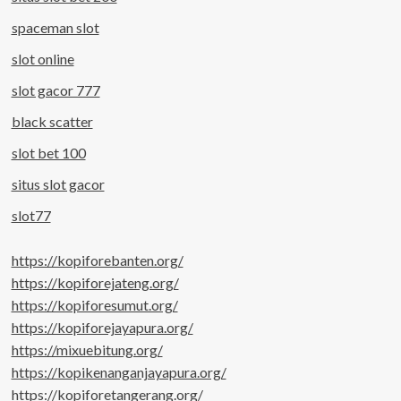
spaceman slot
slot online
slot gacor 777
black scatter
slot bet 100
situs slot gacor
slot77
https://kopiforebanten.org/
https://kopiforejateng.org/
https://kopiforesumut.org/
https://kopiforejayapura.org/
https://mixuebitung.org/
https://kopikenanganjayapura.org/
https://kopiforetangerang.org/