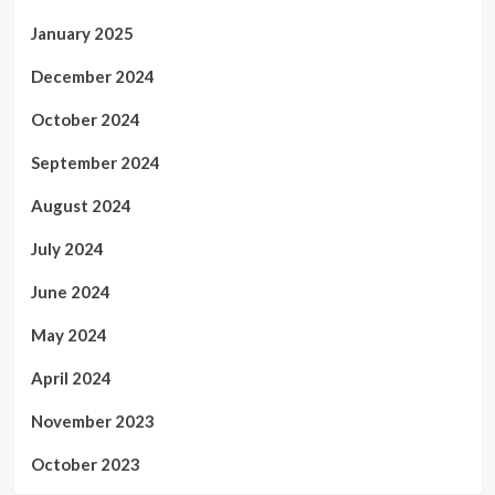
January 2025
December 2024
October 2024
September 2024
August 2024
July 2024
June 2024
May 2024
April 2024
November 2023
October 2023