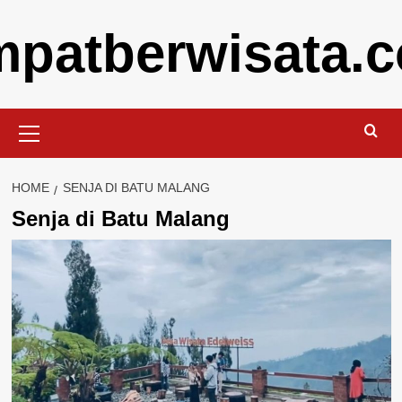
Skip
mpatberwisata.
to
content
Primary
Menu
HOME
SENJA DI BATU MALANG
Senja di Batu Malang