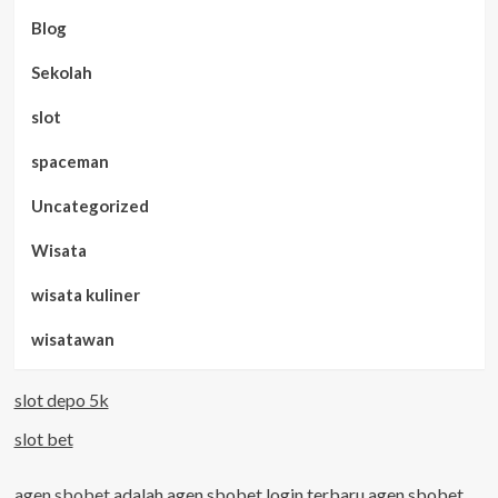
Blog
Sekolah
slot
spaceman
Uncategorized
Wisata
wisata kuliner
wisatawan
slot depo 5k
slot bet
agen sbobet
adalah agen sbobet login terbaru agen sbobet