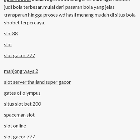
judi bola terbesar, mulai dari pasaran bola yang jelas
transparan hingga proses wd hasil menang mudah di situs bola
sbobet terpercaya.
slot88
slot
slot gacor 777
mahjong ways 2
slot server thailand super gacor
gates of olympus
situs slot bet 200
spaceman slot
slot online
slot gacor 777