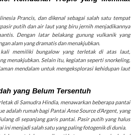
inesia Prancis, dan dikenal sebagai salah satu tempat
pasir putih dan air laut yang biru jernih menjadikannya
ntis. Dengan latar belakang gunung vulkanik yang
gan alam yang dramatis dan menakjubkan.
ali memiliki bungalow yang terletak di atas laut,
 menakjubkan. Selain itu, kegiatan seperti snorkeling,
laman mendalam untuk mengeksplorasi kehidupan laut
Indah yang Belum Tersentuh
erletak di Samudra Hindia, menawarkan beberapa pantai
gue adalah rumah bagi Pantai Anse Source d'Argent, yang
ulang di sepanjang garis pantai. Pasir putih yang halus
 ini menjadi salah satu yang paling fotogenik di dunia.