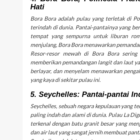
Hati
Bora Bora adalah pulau yang terletak di Pol
terindah di dunia. Pantai-pantainya yang ber
tempat yang sempurna untuk liburan roma
menjulang, Bora Bora menawarkan pemandan
Resor-resor mewah di Bora Bora sering k
memberikan pemandangan langit dan laut yang
berlayar, dan menyelam menawarkan penga
yang kaya di sekitar pulau ini.
5. Seychelles: Pantai-pantai 
Seychelles, sebuah negara kepulauan yang t
paling indah dan alami di dunia. Pulau La Di
terkenal dengan batu granit besar yang menj
dan air laut yang sangat jernih membuat pantai