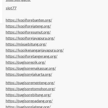
slot77
https://kopiforebanten.org/
https://kopiforejateng.org/
https://kopiforesumut.org/
https://kopiforejayapura.org/
https://mixuebitung.org/
https://kopikenanganjayapura.org/
https://kopiforetangerang.org/
https://pagisorepik.org/
https://pagisoremakassar.org/
https://pagisorejakarta.org/
https://pagisorementeng.org/
https://pagisoretomohon.org/
https://pagisorebitung.org/
https://pagisorepadang.org/
https://pagisorejateng.org/