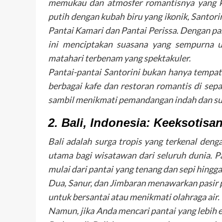
memukau dan atmosfer romantisnya yang kh
putih dengan kubah biru yang ikonik, Santor
Pantai Kamari dan Pantai Perissa. Dengan pasi
ini menciptakan suasana yang sempurna u
matahari terbenam yang spektakuler.
Pantai-pantai Santorini bukan hanya tempat
berbagai kafe dan restoran romantis di sepa
sambil menikmati pemandangan indah dan su
2. Bali, Indonesia: Keeksotisa
Bali adalah surga tropis yang terkenal deng
utama bagi wisatawan dari seluruh dunia. P
mulai dari pantai yang tenang dan sepi hingg
Dua, Sanur, dan Jimbaran menawarkan pasir pu
untuk bersantai atau menikmati olahraga air.
Namun, jika Anda mencari pantai yang lebih 