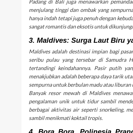
Padang di Bali juga menawarkan pemandan
menjulang tinggi dan ombak yang sempurna u
hanya indah tetapi juga penuh dengan kebuda
sangat romantis dan eksotis untuk dikunjungi
3. Maldives: Surga Laut Biru 
Maldives adalah destinasi impian bagi pasa
seribu pulau yang tersebar di Samudra H
tertandingi keindahannya. Pasir putih yan
menakjubkan adalah beberapa daya tarik uta
sempurna untuk berbulan madu atau liburan 
Banyak resor mewah di Maldives menawark
pengalaman unik untuk tidur sambil mend
berbagai aktivitas air seperti snorkeling, 
sambil menikmati koktail tropis.
4. Bora Bora, Polinesia Pra