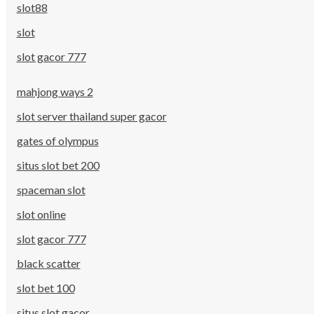
slot88
slot
slot gacor 777
mahjong ways 2
slot server thailand super gacor
gates of olympus
situs slot bet 200
spaceman slot
slot online
slot gacor 777
black scatter
slot bet 100
situs slot gacor