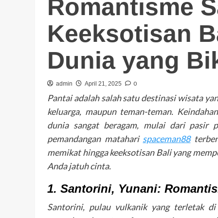
Romantisme Sa
Keeksotisan Ba
Dunia yang Bik
0
admin
April 21, 2025
Pantai adalah salah satu destinasi wisata ya
keluarga, maupun teman-teman. Keindahan 
dunia sangat beragam, mulai dari pasir p
pemandangan matahari
spaceman88
terben
memikat hingga keeksotisan Bali yang mempe
Anda jatuh cinta.
1. Santorini, Yunani: Romanti
Santorini, pulau vulkanik yang terletak 