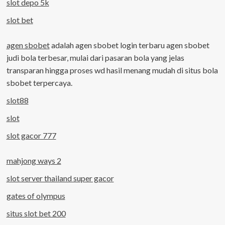
slot depo 5k
slot bet
agen sbobet
adalah agen sbobet login terbaru agen sbobet
judi bola terbesar, mulai dari pasaran bola yang jelas
transparan hingga proses wd hasil menang mudah di situs bola
sbobet terpercaya.
slot88
slot
slot gacor 777
mahjong ways 2
slot server thailand super gacor
gates of olympus
situs slot bet 200