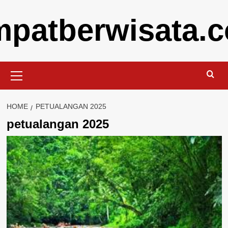
Skip
mpatberwisata.
to
content
Primary
Menu
HOME
PETUALANGAN 2025
petualangan 2025