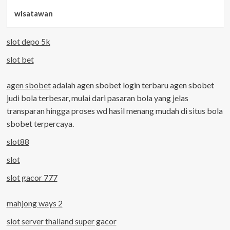
wisatawan
slot depo 5k
slot bet
agen sbobet
adalah agen sbobet login terbaru agen sbobet
judi bola terbesar, mulai dari pasaran bola yang jelas
transparan hingga proses wd hasil menang mudah di situs bola
sbobet terpercaya.
slot88
slot
slot gacor 777
mahjong ways 2
slot server thailand super gacor