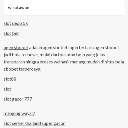
wisatawan
slot depo 5k
slot bet
agen sbobet
adalah agen sbobet login terbaru agen sbobet
judi bola terbesar, mulai dari pasaran bola yang jelas
transparan hingga proses wd hasil menang mudah di situs bola
sbobet terpercaya.
slot88
slot
slot gacor 777
mahjong ways 2
slot server thailand super gacor