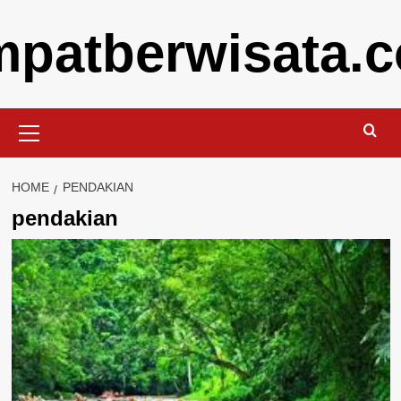
Skip
mpatberwisata.
to
content
Primary
Menu
HOME
PENDAKIAN
pendakian