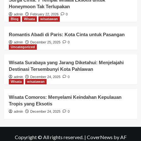
Honeymoon Tak Terlupakan
admin
February 22, 2026
0
Blog
Wisata
wisatawan
Romantis Abadi di Paris: Kota Cinta untuk Pasangan
admin
December 25, 2025
0
Uncategorized
Wisata Surabaya yang Jarang Diketahui: Menjelajahi
Destinasi Tersembunyi Kota Pahlawan
admin
December 24, 2025
0
Wisata
wisatawan
Wisata Comoros: Menyelami Keindahan Kepulauan
Tropis yang Eksotis
admin
December 24, 2025
0
Copyright © All rights reserved.
|
CoverNews
by AF