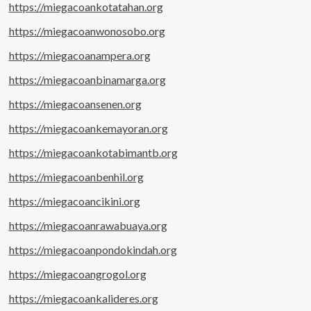
https://miegacoankotatahan.org
https://miegacoanwonosobo.org
https://miegacoanampera.org
https://miegacoanbinamarga.org
https://miegacoansenen.org
https://miegacoankemayoran.org
https://miegacoankotabimantb.org
https://miegacoanbenhil.org
https://miegacoancikini.org
https://miegacoanrawabuaya.org
https://miegacoanpondokindah.org
https://miegacoangrogol.org
https://miegacoankalideres.org