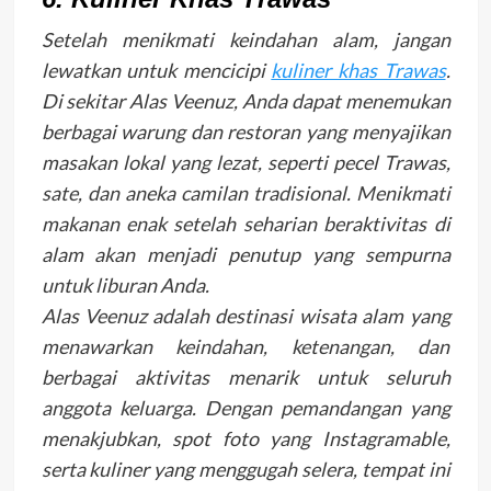
Setelah menikmati keindahan alam, jangan
lewatkan untuk mencicipi
kuliner khas Trawas
.
Di sekitar Alas Veenuz, Anda dapat menemukan
berbagai warung dan restoran yang menyajikan
masakan lokal yang lezat, seperti pecel Trawas,
sate, dan aneka camilan tradisional. Menikmati
makanan enak setelah seharian beraktivitas di
alam akan menjadi penutup yang sempurna
untuk liburan Anda.
Alas Veenuz adalah destinasi wisata alam yang
menawarkan keindahan, ketenangan, dan
berbagai aktivitas menarik untuk seluruh
anggota keluarga. Dengan pemandangan yang
menakjubkan, spot foto yang Instagramable,
serta kuliner yang menggugah selera, tempat ini