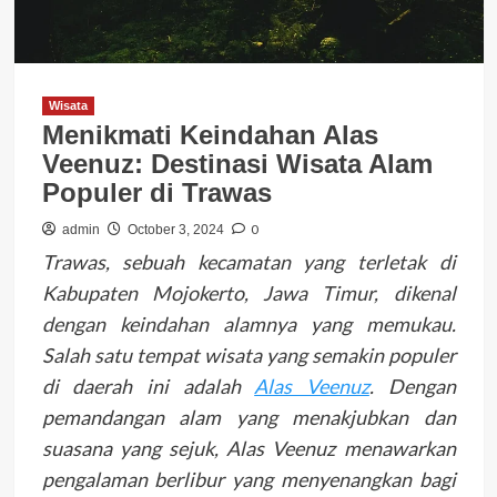
Wisata
Menikmati Keindahan Alas
Veenuz: Destinasi Wisata Alam
Populer di Trawas
0
admin
October 3, 2024
Trawas, sebuah kecamatan yang terletak di
Kabupaten Mojokerto, Jawa Timur, dikenal
dengan keindahan alamnya yang memukau.
Salah satu tempat wisata yang semakin populer
di daerah ini adalah
Alas Veenuz
. Dengan
pemandangan alam yang menakjubkan dan
suasana yang sejuk, Alas Veenuz menawarkan
pengalaman berlibur yang menyenangkan bagi