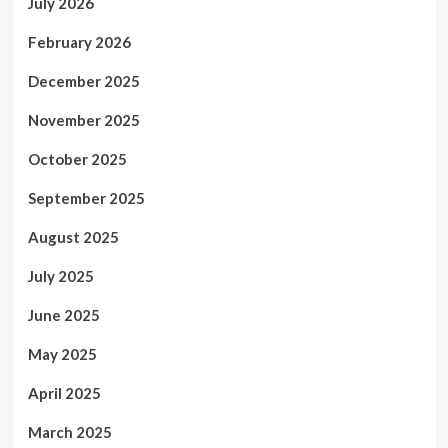
July 2026
February 2026
December 2025
November 2025
October 2025
September 2025
August 2025
July 2025
June 2025
May 2025
April 2025
March 2025