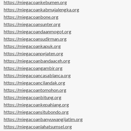
https://miegacoankebumen.org
https://miegacoankabmajalengka.org
https://miegacoanbone.org
https://miegacoansunter.org
https://miegacoandaanmogot.org
https://miegacoansudirman.org
https://miegacoankapuk.org
https://miegacoanpejaten.org
https://miegacoanbandaaceh.org
https://miegacoangambir.org
https://miegacoancasablanca.org
https://miegacoancilandak.org
https://miegacoantomohon.org
https://miegacoanbitung.org
https://miegacoankepahiang.org
https://miegacoansitubondo.org
https://miegacoanbanyuwangijatim.org
https://miegacoanlahatsumsel.org