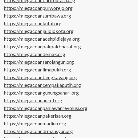
https://miegacoanbaritoutara.org
https://miegacoanpurworejo.org
https://miegacoansumbawa.org
https://miegacoankutai.org
https://miegacoanjailolokota.org
https://miegacoanacehpidiejaya.org
https://miegacoanpakpakbharat.org
https://miegacoandemak.org
https://miegacoansarolangun.org
https://miegacoanlimapuluh.org
https://miegacoanbengkayang.org
https://miegacoancempakaputih.org
https://miegacoangunungsahari.org
https://miegacoanancol.org
https://miegacoanpahlawanrevolusi.org
https://miegacoanpakerisan.org
https://miegacoanmadiun.org
https://miegacoandrmansyur.org