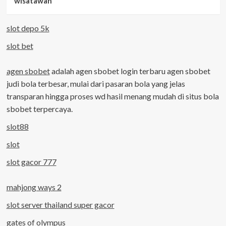
wisatawan
slot depo 5k
slot bet
agen sbobet
adalah agen sbobet login terbaru agen sbobet
judi bola terbesar, mulai dari pasaran bola yang jelas
transparan hingga proses wd hasil menang mudah di situs bola
sbobet terpercaya.
slot88
slot
slot gacor 777
mahjong ways 2
slot server thailand super gacor
gates of olympus