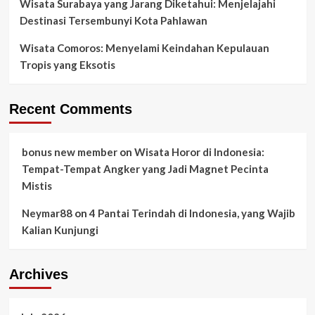
Wisata Surabaya yang Jarang Diketahui: Menjelajahi
Destinasi Tersembunyi Kota Pahlawan
Wisata Comoros: Menyelami Keindahan Kepulauan
Tropis yang Eksotis
Recent Comments
bonus new member
on
Wisata Horor di Indonesia:
Tempat-Tempat Angker yang Jadi Magnet Pecinta
Mistis
Neymar88
on
4 Pantai Terindah di Indonesia, yang Wajib
Kalian Kunjungi
Archives