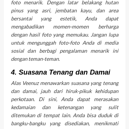
foto menarik. Dengan latar belakang hutan
pinus yang asri, jembatan kayu, dan area
bersantai yang estetik, Anda dapat
mengabadikan momen-momen berharga
dengan hasil foto yang memukau. Jangan lupa
untuk mengunggah foto-foto Anda di media
sosial dan berbagi pengalaman menarik ini
dengan teman-teman.
4.
Suasana Tenang dan Damai
Alas Veenuz menawarkan suasana yang tenang
dan damai, jauh dari hiruk-pikuk kehidupan
perkotaan. Di sini, Anda dapat merasakan
kedamaian dan ketenangan yang sulit
ditemukan di tempat lain. Anda bisa duduk di
bangku-bangku yang disediakan, menikmati