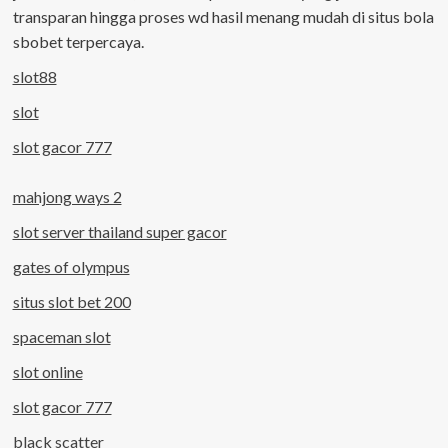
transparan hingga proses wd hasil menang mudah di situs bola
sbobet terpercaya.
slot88
slot
slot gacor 777
mahjong ways 2
slot server thailand super gacor
gates of olympus
situs slot bet 200
spaceman slot
slot online
slot gacor 777
black scatter