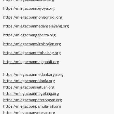
https://miegacoannagoya.org
https://miegacoanmongonsidi.org
https://miegacoanmedanselayang.org
https://miegacoangaperta.org
https://miegacoanwirobrajan.org
https://miegacoantembalang.org
https://miegacoanmajapahit.org
https://miegacoanmedankarya.org
https://miegacoanpolonia.org
https://miegacoanseituan.org
https://miegacoanmagelang.org
https://miegacoanpeterongan.org
https://miegacoanpamularsih.org
https://miegacoanveteran.org