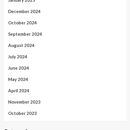
December 2024
October 2024
September 2024
August 2024
July 2024
June 2024
May 2024
April 2024
November 2023
October 2023