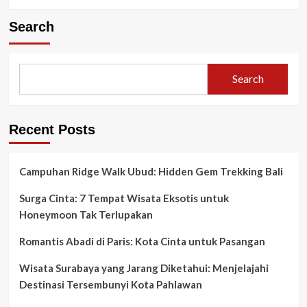
Search
Search
Recent Posts
Campuhan Ridge Walk Ubud: Hidden Gem Trekking Bali
Surga Cinta: 7 Tempat Wisata Eksotis untuk
Honeymoon Tak Terlupakan
Romantis Abadi di Paris: Kota Cinta untuk Pasangan
Wisata Surabaya yang Jarang Diketahui: Menjelajahi
Destinasi Tersembunyi Kota Pahlawan