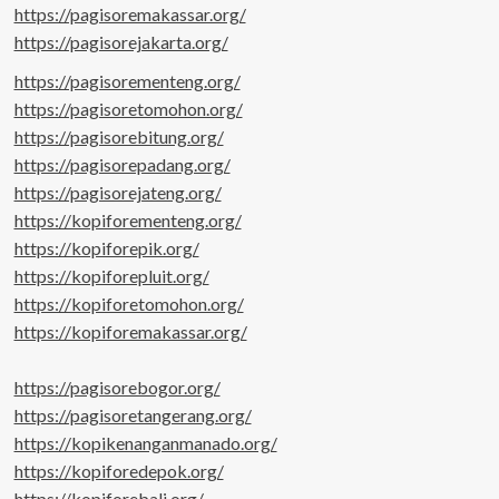
https://pagisoremakassar.org/
https://pagisorejakarta.org/
https://pagisorementeng.org/
https://pagisoretomohon.org/
https://pagisorebitung.org/
https://pagisorepadang.org/
https://pagisorejateng.org/
https://kopiforementeng.org/
https://kopiforepik.org/
https://kopiforepluit.org/
https://kopiforetomohon.org/
https://kopiforemakassar.org/
https://pagisorebogor.org/
https://pagisoretangerang.org/
https://kopikenanganmanado.org/
https://kopiforedepok.org/
https://kopiforebali.org/