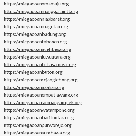
https://miegacoannmamuju.org
https://miegacoanmanggaraintt.org
https://miegacoanniasbarat.org
https://miegacoanmagetan.org
https://miegacoanbadung.org
https://miegacoantabanan.org
https://miegacoanacehbesar.org
https://miegacoanluwuutara.org
https://miegacoantobasamosir.org
https://miegacoanbuton.org
https://miegacoanrejanglebong.org
https://miegacoanasahan.org
https://miegacoanempatlawang.org
https://miegacoansimpangampek.org
https://miegacoanwatampone.org
https://miegacoanbaritoutara.org
https://miegacoanpurworejo.org
https://miegacoansumbawa.org