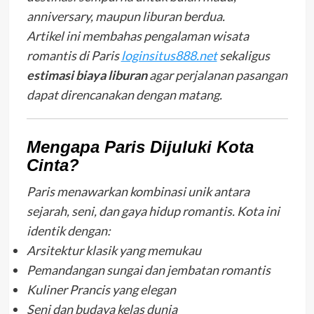
anniversary, maupun liburan berdua.
Artikel ini membahas pengalaman wisata
romantis di Paris
loginsitus888.net
sekaligus
estimasi biaya liburan
agar perjalanan pasangan
dapat direncanakan dengan matang.
Mengapa Paris Dijuluki Kota
Cinta?
Paris menawarkan kombinasi unik antara
sejarah, seni, dan gaya hidup romantis. Kota ini
identik dengan:
Arsitektur klasik yang memukau
Pemandangan sungai dan jembatan romantis
Kuliner Prancis yang elegan
Seni dan budaya kelas dunia