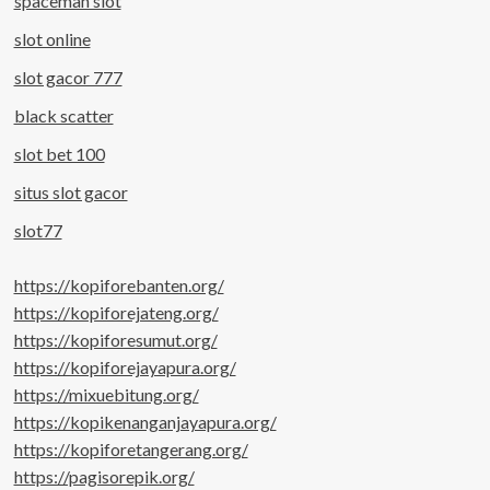
spaceman slot
slot online
slot gacor 777
black scatter
slot bet 100
situs slot gacor
slot77
https://kopiforebanten.org/
https://kopiforejateng.org/
https://kopiforesumut.org/
https://kopiforejayapura.org/
https://mixuebitung.org/
https://kopikenanganjayapura.org/
https://kopiforetangerang.org/
https://pagisorepik.org/