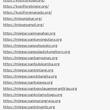
https://kopiforebogor.org/
https://kopiforemanado.org/
https://mixuejabar.org/
https://mixuesumut.org/
https://miegacoanmanahan.org
https://miegacoankayongutara.org
https://miegacoanpohuwato.org
https://miegacoanpulautokongboro.org
https://miegacoanbanyumas.org
https://miegacoanbulukumba.org
https://miegacoanbintang.org
https://miegacoansintangka.org
https://miegacoanbajawa.org
https://miegacoankepulauanmerantiriau.org
https://miegacoankotamobagu.org
https://miegacoanmurungraya.org
https://miegacoanbimantb.org