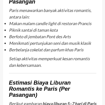
Pasangan
Paris menawarkan banyak aktivitas romantis,
antara lain:
Makan malam candle light di restoran Prancis
Piknik santai di taman kota
Berfoto di jembatan Pont des Arts
Menikmati pertunjukan seni dan musik klasik
Berbelanja cokelat dan parfum khas Paris
Setiap aktivitas memperkuat kesan romantis
dan kebersamaan.
Estimasi Biaya Liburan
Romantis ke Paris (Per
Pasangan)
Berikut gambaran
biaya liburan 5–7 hari di Paris