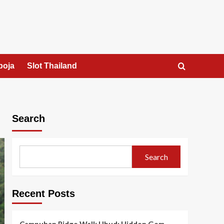
boja
Slot Thailand
Search
Search
Recent Posts