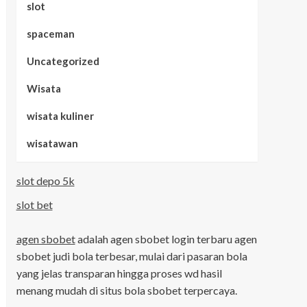
slot
spaceman
Uncategorized
Wisata
wisata kuliner
wisatawan
slot depo 5k
slot bet
agen sbobet
adalah agen sbobet login terbaru agen
sbobet judi bola terbesar, mulai dari pasaran bola
yang jelas transparan hingga proses wd hasil
menang mudah di situs bola sbobet terpercaya.