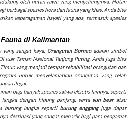
idukung oleh hutan rawa yang mengelilinginya. Hutan
i berbagai spesies flora dan fauna yang khas. Anda bisa
sikan keberagaman hayati yang ada, termasuk spesies
 Fauna di Kalimantan
a yang sangat kaya.
Orangutan Borneo
adalah simbol
. Di luar Taman Nasional Tanjung Puting, Anda juga bisa
Timur, yang menjadi tempat rehabilitasi orangutan dan
 program untuk menyelamatkan orangutan yang telah
ngan ilegal.
umah bagi banyak spesies satwa eksotis lainnya, seperti
langka dengan hidung panjang, serta
sun bear
atau
s burung langka seperti
burung enggang
juga dapat
nya destinasi yang sangat menarik bagi para pengamat