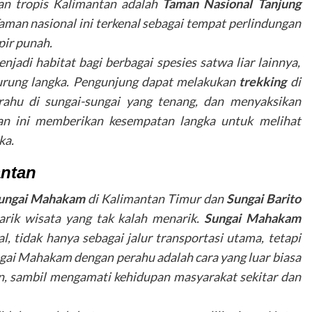
tan tropis Kalimantan adalah
Taman Nasional Tanjung
aman nasional ini terkenal sebagai tempat perlindungan
pir punah.
njadi habitat bagi berbagai spesies satwa liar lainnya,
 burung langka. Pengunjung dapat melakukan
trekking
di
erahu di sungai-sungai yang tenang, dan menyaksikan
n ini memberikan kesempatan langka untuk melihat
ka.
antan
ungai Mahakam
di Kalimantan Timur dan
Sungai Barito
tarik wisata yang tak kalah menarik.
Sungai Mahakam
l, tidak hanya sebagai jalur transportasi utama, tetapi
ngai Mahakam dengan perahu adalah cara yang luar biasa
, sambil mengamati kehidupan masyarakat sekitar dan