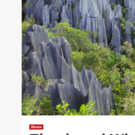
Wisata