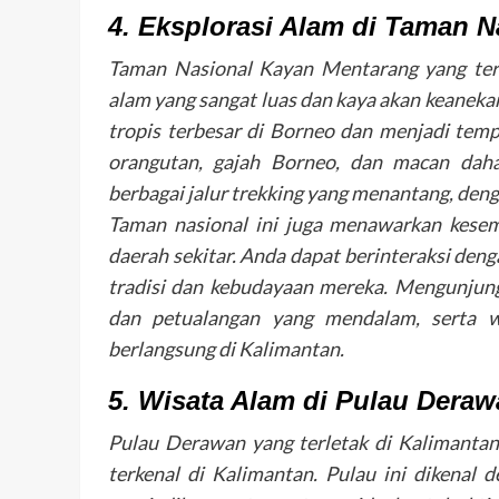
4. Eksplorasi Alam di Taman 
Taman Nasional Kayan Mentarang yang terl
alam yang sangat luas dan kaya akan keaneka
tropis terbesar di Borneo dan menjadi temp
orangutan, gajah Borneo, dan macan dah
berbagai jalur trekking yang menantang, de
Taman nasional ini juga menawarkan kese
daerah sekitar. Anda dapat berinteraksi de
tradisi dan kebudayaan mereka. Mengunjun
dan petualangan yang mendalam, serta w
berlangsung di Kalimantan.
5. Wisata Alam di Pulau Deraw
Pulau Derawan yang terletak di Kalimantan 
terkenal di Kalimantan. Pulau ini dikena