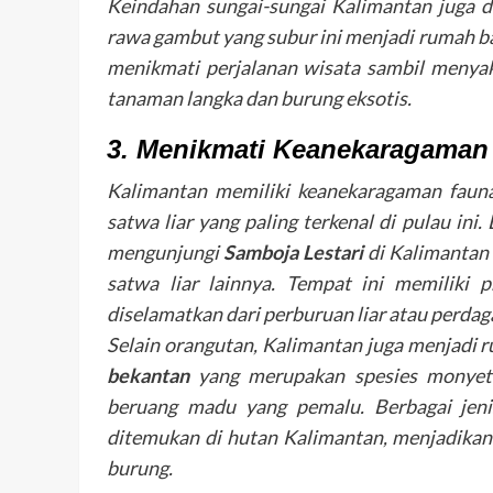
Keindahan sungai-sungai Kalimantan juga d
rawa gambut yang subur ini menjadi rumah bag
menikmati perjalanan wisata sambil menyak
tanaman langka dan burung eksotis.
3. Menikmati Keanekaragaman
Kalimantan memiliki keanekaragaman faun
satwa liar yang paling terkenal di pulau ini
mengunjungi
Samboja Lestari
di Kalimantan 
satwa liar lainnya. Tempat ini memiliki
diselamatkan dari perburuan liar atau perdaga
Selain orangutan, Kalimantan juga menjadi r
bekantan
yang merupakan spesies monyet 
beruang madu yang pemalu. Berbagai jeni
ditemukan di hutan Kalimantan, menjadikan
burung.