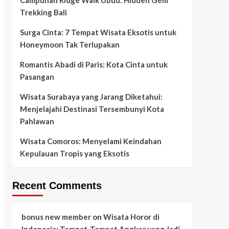
Campuhan Ridge Walk Ubud: Hidden Gem
Trekking Bali
Surga Cinta: 7 Tempat Wisata Eksotis untuk
Honeymoon Tak Terlupakan
Romantis Abadi di Paris: Kota Cinta untuk
Pasangan
Wisata Surabaya yang Jarang Diketahui:
Menjelajahi Destinasi Tersembunyi Kota
Pahlawan
Wisata Comoros: Menyelami Keindahan
Kepulauan Tropis yang Eksotis
Recent Comments
bonus new member
on
Wisata Horor di