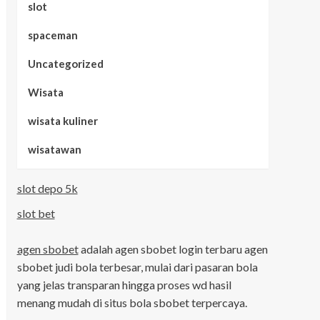
slot
spaceman
Uncategorized
Wisata
wisata kuliner
wisatawan
slot depo 5k
slot bet
agen sbobet
adalah agen sbobet login terbaru agen
sbobet judi bola terbesar, mulai dari pasaran bola
yang jelas transparan hingga proses wd hasil
menang mudah di situs bola sbobet terpercaya.