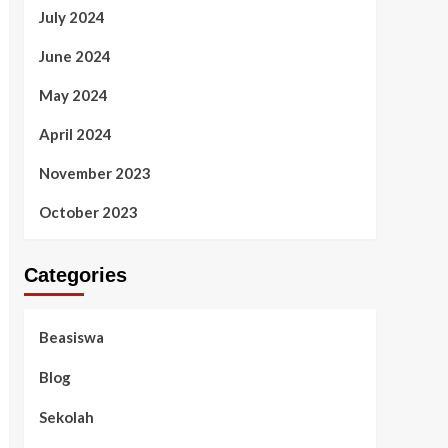
July 2024
June 2024
May 2024
April 2024
November 2023
October 2023
Categories
Beasiswa
Blog
Sekolah