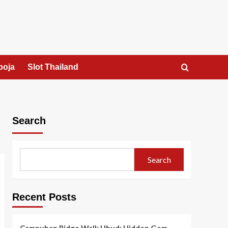
boja
Slot Thailand
Search
Search
Recent Posts