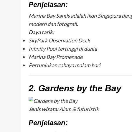
Penjelasan:
Marina Bay Sands adalah ikon Singapura denga
modern dan fotografi.
Daya tarik:
SkyPark Observation Deck
Infinity Pool tertinggi di dunia
Marina Bay Promenade
Pertunjukan cahaya malam hari
2. Gardens by the Bay
Jenis wisata:
Alam & futuristik
Penjelasan: