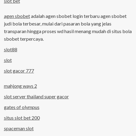
slot bet
agen sbobet
adalah agen sbobet login terbaru agen sbobet
judi bola terbesar, mulai dari pasaran bola yang jelas
transparan hingga proses wd hasil menang mudah di situs bola
sbobet terpercaya.
slot88
slot
slot gacor 777
mahjong ways 2
slot server thailand super gacor
gates of olympus
situs slot bet 200
spaceman slot