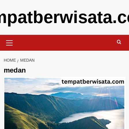
Skip
mpatberwisata.
to
content
Primary
Menu
HOME
MEDAN
medan