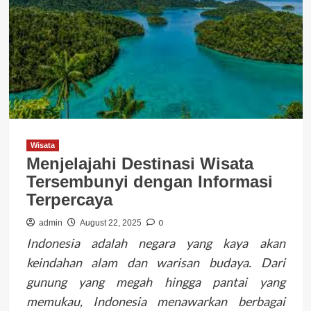
Wisata
Menjelajahi Destinasi Wisata
Tersembunyi dengan Informasi
Terpercaya
0
admin
August 22, 2025
Indonesia adalah negara yang kaya akan
keindahan alam dan warisan budaya. Dari
gunung yang megah hingga pantai yang
memukau, Indonesia menawarkan berbagai