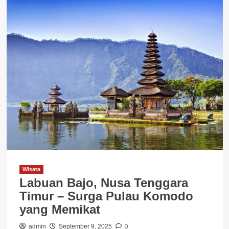
Wisata
Labuan Bajo, Nusa Tenggara
Timur – Surga Pulau Komodo
yang Memikat
0
admin
September 9, 2025