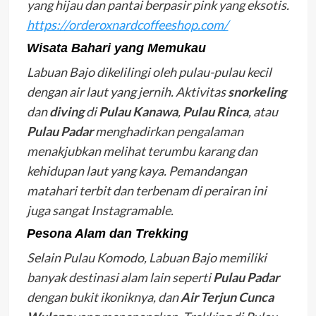
yang hijau dan pantai berpasir pink yang eksotis.
https://orderoxnardcoffeeshop.com/
Wisata Bahari yang Memukau
Labuan Bajo dikelilingi oleh pulau-pulau kecil
dengan air laut yang jernih. Aktivitas
snorkeling
dan
diving
di
Pulau Kanawa
,
Pulau Rinca
, atau
Pulau Padar
menghadirkan pengalaman
menakjubkan melihat terumbu karang dan
kehidupan laut yang kaya. Pemandangan
matahari terbit dan terbenam di perairan ini
juga sangat Instagramable.
Pesona Alam dan Trekking
Selain Pulau Komodo, Labuan Bajo memiliki
banyak destinasi alam lain seperti
Pulau Padar
dengan bukit ikoniknya, dan
Air Terjun Cunca