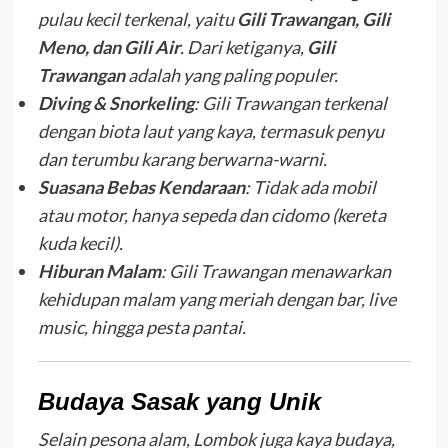
pulau kecil terkenal, yaitu
Gili Trawangan, Gili
Meno, dan Gili Air
. Dari ketiganya,
Gili
Trawangan
adalah yang paling populer.
Diving & Snorkeling
: Gili Trawangan terkenal
dengan biota laut yang kaya, termasuk penyu
dan terumbu karang berwarna-warni.
Suasana Bebas Kendaraan
: Tidak ada mobil
atau motor, hanya sepeda dan cidomo (kereta
kuda kecil).
Hiburan Malam
: Gili Trawangan menawarkan
kehidupan malam yang meriah dengan bar, live
music, hingga pesta pantai.
Budaya Sasak yang Unik
Selain pesona alam, Lombok juga kaya budaya,