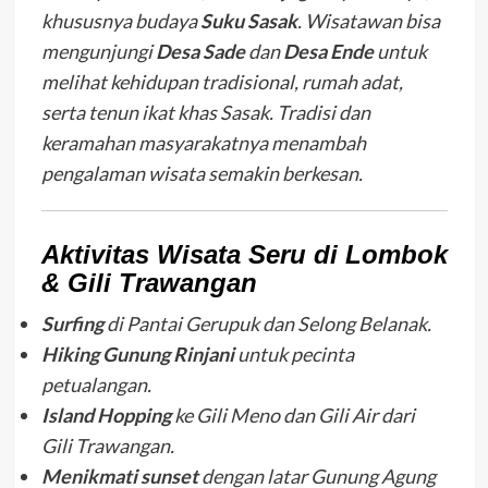
khususnya budaya
Suku Sasak
. Wisatawan bisa
mengunjungi
Desa Sade
dan
Desa Ende
untuk
melihat kehidupan tradisional, rumah adat,
serta tenun ikat khas Sasak. Tradisi dan
keramahan masyarakatnya menambah
pengalaman wisata semakin berkesan.
Aktivitas Wisata Seru di Lombok
& Gili Trawangan
Surfing
di Pantai Gerupuk dan Selong Belanak.
Hiking Gunung Rinjani
untuk pecinta
petualangan.
Island Hopping
ke Gili Meno dan Gili Air dari
Gili Trawangan.
Menikmati sunset
dengan latar Gunung Agung