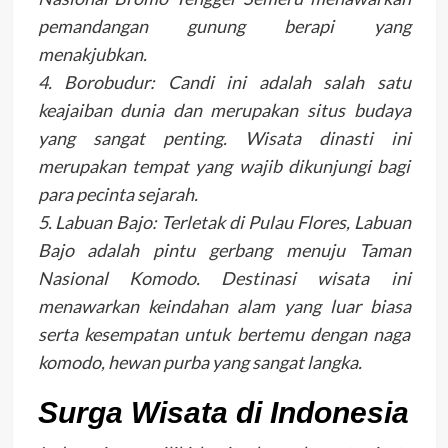
pemandangan gunung berapi yang
menakjubkan.
4. Borobudur: Candi ini adalah salah satu
keajaiban dunia dan merupakan situs budaya
yang sangat penting. Wisata dinasti ini
merupakan tempat yang wajib dikunjungi bagi
para pecinta sejarah.
5. Labuan Bajo: Terletak di Pulau Flores, Labuan
Bajo adalah pintu gerbang menuju Taman
Nasional Komodo. Destinasi wisata ini
menawarkan keindahan alam yang luar biasa
serta kesempatan untuk bertemu dengan naga
komodo, hewan purba yang sangat langka.
Surga Wisata di Indonesia