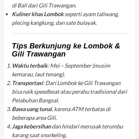
di Bali dari Gili Trawangan.
Kuliner khas Lombok
seperti ayam taliwang,
plecing kangkung, dan sate bulayak.
Tips Berkunjung ke Lombok &
Gili Trawangan
Waktu terbaik
: Mei – September (musim
kemarau, laut tenang).
Transportasi
: Dari Lombok ke Gili Trawangan
bisa naik speedboat atau perahu tradisional dari
Pelabuhan Bangsal.
Bawa uang tunai
, karena ATM terbatas di
beberapa area Gili.
Jaga kebersihan
dan hindari merusak terumbu
karang saat snorkeling.