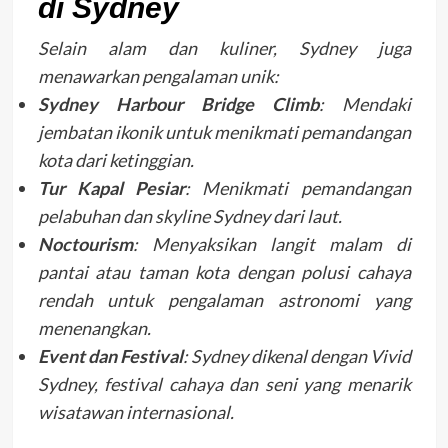
di Sydney
Selain alam dan kuliner, Sydney juga
menawarkan pengalaman unik:
Sydney Harbour Bridge Climb
: Mendaki
jembatan ikonik untuk menikmati pemandangan
kota dari ketinggian.
Tur Kapal Pesiar
: Menikmati pemandangan
pelabuhan dan skyline Sydney dari laut.
Noctourism
: Menyaksikan langit malam di
pantai atau taman kota dengan polusi cahaya
rendah untuk pengalaman astronomi yang
menenangkan.
Event dan Festival
: Sydney dikenal dengan Vivid
Sydney, festival cahaya dan seni yang menarik
wisatawan internasional.