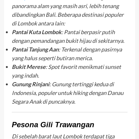
panorama alam yang masih asri, lebih tenang
dibandingkan Bali. Beberapa destinasi populer
di Lombok antara lain:
Pantai Kuta Lombok
: Pantai berpasir putih
dengan pemandangan bukit hijau di sekitarnya.
Pantai Tanjung Aan
: Terkenal dengan pasirnya
yang halus seperti butiran merica.
Bukit Merese
: Spot favorit menikmati sunset
yang indah.
Gunung Rinjani
: Gunung tertinggi kedua di
Indonesia, populer untuk hiking dengan Danau
Segara Anak di puncaknya.
Pesona Gili Trawangan
Di sebelah barat laut Lombok terdapat tiga