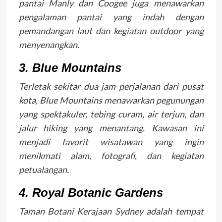
pantai Manly dan Coogee juga menawarkan
pengalaman pantai yang indah dengan
pemandangan laut dan kegiatan outdoor yang
menyenangkan.
3. Blue Mountains
Terletak sekitar dua jam perjalanan dari pusat
kota, Blue Mountains menawarkan pegunungan
yang spektakuler, tebing curam, air terjun, dan
jalur hiking yang menantang. Kawasan ini
menjadi favorit wisatawan yang ingin
menikmati alam, fotografi, dan kegiatan
petualangan.
4. Royal Botanic Gardens
Taman Botani Kerajaan Sydney adalah tempat