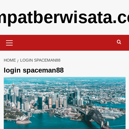
Skip
mpatberwisata.
to
content
Primary
Menu
HOME
LOGIN SPACEMAN88
login spaceman88