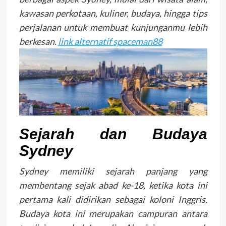
kawasan perkotaan, kuliner, budaya, hingga tips
perjalanan untuk membuat kunjunganmu lebih
berkesan.
link alternatif spaceman88
Sejarah dan Budaya
Sydney
Sydney memiliki sejarah panjang yang
membentang sejak abad ke-18, ketika kota ini
pertama kali didirikan sebagai koloni Inggris.
Budaya kota ini merupakan campuran antara