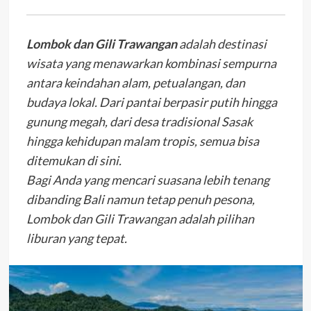
Lombok dan Gili Trawangan
adalah destinasi
wisata yang menawarkan kombinasi sempurna
antara keindahan alam, petualangan, dan
budaya lokal. Dari pantai berpasir putih hingga
gunung megah, dari desa tradisional Sasak
hingga kehidupan malam tropis, semua bisa
ditemukan di sini.
Bagi Anda yang mencari suasana lebih tenang
dibanding Bali namun tetap penuh pesona,
Lombok dan Gili Trawangan adalah pilihan
liburan yang tepat.