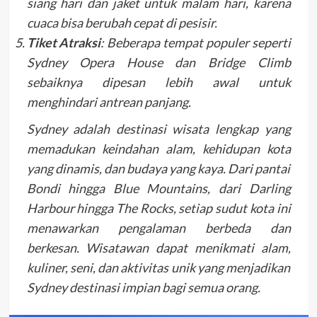
siang hari dan jaket untuk malam hari, karena
cuaca bisa berubah cepat di pesisir.
Tiket Atraksi
: Beberapa tempat populer seperti
Sydney Opera House dan Bridge Climb
sebaiknya dipesan lebih awal untuk
menghindari antrean panjang.
Sydney adalah destinasi wisata lengkap yang
memadukan keindahan alam, kehidupan kota
yang dinamis, dan budaya yang kaya. Dari pantai
Bondi hingga Blue Mountains, dari Darling
Harbour hingga The Rocks, setiap sudut kota ini
menawarkan pengalaman berbeda dan
berkesan. Wisatawan dapat menikmati alam,
kuliner, seni, dan aktivitas unik yang menjadikan
Sydney destinasi impian bagi semua orang.