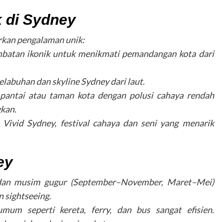
 di Sydney
rkan pengalaman unik:
mbatan ikonik untuk menikmati pemandangan kota dari
abuhan dan skyline Sydney dari laut.
 pantai atau taman kota dengan polusi cahaya rendah
kan.
 Vivid Sydney, festival cahaya dan seni yang menarik
ey
dan musim gugur (September–November, Maret–Mei)
 sightseeing.
mum seperti kereta, ferry, dan bus sangat efisien.