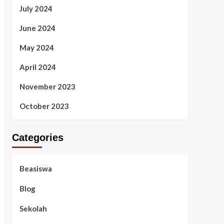
July 2024
June 2024
May 2024
April 2024
November 2023
October 2023
Categories
Beasiswa
Blog
Sekolah