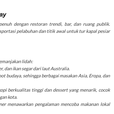
ay
nuh dengan restoran trendi, bar, dan ruang publik.
portasi pelabuhan dan titik awal untuk tur kapal pesiar
emanjakan lidah:
r, dan ikan segar dari laut Australia.
pot budaya, sehingga berbagai masakan Asia, Eropa, dan
opi berkualitas tinggi dan dessert yang menarik, cocok
gan kota.
uliner menawarkan pengalaman mencoba makanan lokal