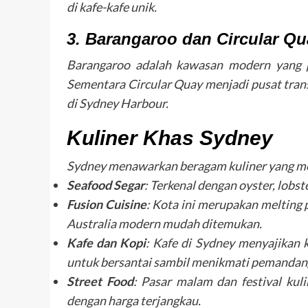
di kafe-kafe unik.
3. Barangaroo dan Circular Qu
Barangaroo adalah kawasan modern yang pe
Sementara Circular Quay menjadi pusat trans
di Sydney Harbour.
Kuliner Khas Sydney
Sydney menawarkan beragam kuliner yang m
Seafood Segar
: Terkenal dengan oyster, lobste
Fusion Cuisine
: Kota ini merupakan melting 
Australia modern mudah ditemukan.
Kafe dan Kopi
: Kafe di Sydney menyajikan k
untuk bersantai sambil menikmati pemandan
Street Food
: Pasar malam dan festival k
dengan harga terjangkau.