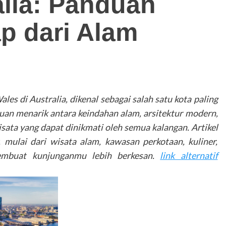
alia: Panduan
p dari Alam
es di Australia, dikenal sebagai salah satu kota paling
uan menarik antara keindahan alam, arsitektur modern,
isata yang dapat dinikmati oleh semua kalangan. Artikel
mulai dari wisata alam, kawasan perkotaan, kuliner,
membuat kunjunganmu lebih berkesan.
link alternatif