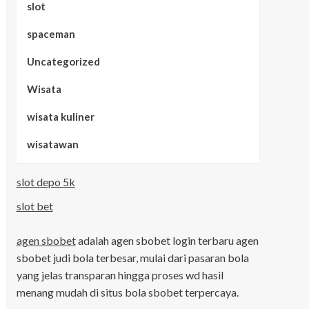
slot
spaceman
Uncategorized
Wisata
wisata kuliner
wisatawan
slot depo 5k
slot bet
agen sbobet
adalah agen sbobet login terbaru agen
sbobet judi bola terbesar, mulai dari pasaran bola
yang jelas transparan hingga proses wd hasil
menang mudah di situs bola sbobet terpercaya.