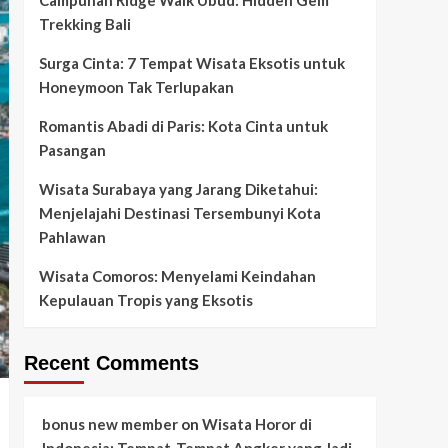
Campuhan Ridge Walk Ubud: Hidden Gem
Trekking Bali
Surga Cinta: 7 Tempat Wisata Eksotis untuk
Honeymoon Tak Terlupakan
Romantis Abadi di Paris: Kota Cinta untuk
Pasangan
Wisata Surabaya yang Jarang Diketahui:
Menjelajahi Destinasi Tersembunyi Kota
Pahlawan
Wisata Comoros: Menyelami Keindahan
Kepulauan Tropis yang Eksotis
Recent Comments
bonus new member
on
Wisata Horor di