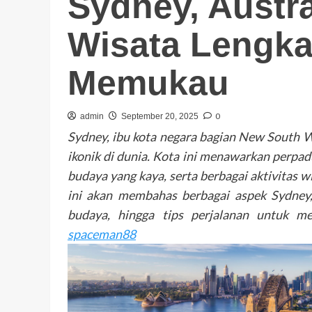
Sydney, Austr
Wisata Lengka
Memukau
0
admin
September 20, 2025
Sydney, ibu kota negara bagian New South Wal
ikonik di dunia. Kota ini menawarkan perpad
budaya yang kaya, serta berbagai aktivitas w
ini akan membahas berbagai aspek Sydney, 
budaya, hingga tips perjalanan untuk 
spaceman88