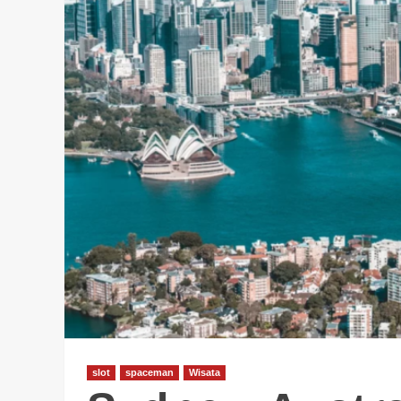
slot
spaceman
Wisata