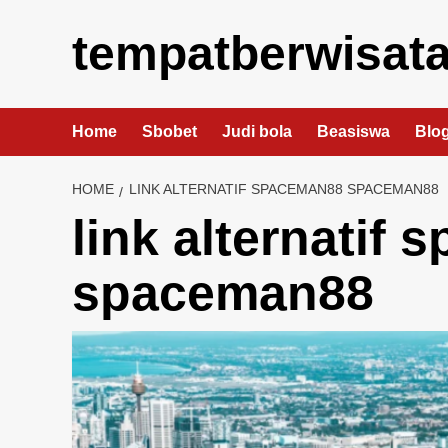
Skip
to
tempatberwisat
content
Home
Sbobet
Judi bola
Beasiswa
Blo
HOME
LINK ALTERNATIF SPACEMAN88 SPACEMAN88
link alternatif
spaceman88