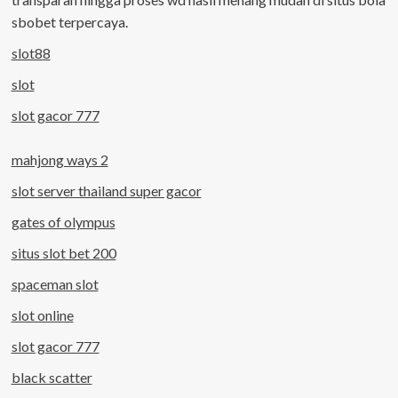
sbobet terpercaya.
slot88
slot
slot gacor 777
mahjong ways 2
slot server thailand super gacor
gates of olympus
situs slot bet 200
spaceman slot
slot online
slot gacor 777
black scatter