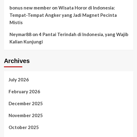
bonus new member
on
Wisata Horor di Indonesia:
Tempat-Tempat Angker yang Jadi Magnet Pecinta
Mistis
Neymar88
on
4 Pantai Terindah di Indonesia, yang Wajib
Kalian Kunjungi
Archives
July 2026
February 2026
December 2025
November 2025
October 2025