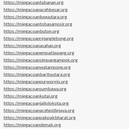
https://miegacoantabanan.org
https://miegacoanacehbesar.org
https://miegacoanluwuutara.org
https://miegacoantobasamosir.org
https://miegacoanbuton.org
https://miegacoanrejanglebong.org
https://miegacoanasahan.org
https://miegacoanempatlawang.org
https://miegacoansimpangampek.org
https://miegacoanwatampone.org
https://miegacoanbaritoutara.org
https://miegacoanpurworejo.org
https://miegacoansumbawa.org
https://miegacoankutai.org
https://miegacoanjailolokota.org
https://miegacoanacehpidiejaya.org
https://miegacoanpakpakbharat.org
https://miegacoandemak.org