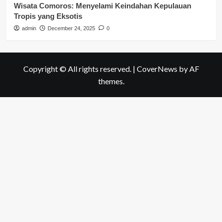
Wisata Comoros: Menyelami Keindahan Kepulauan
Tropis yang Eksotis
admin
December 24, 2025
0
Copyright © All rights reserved.
|
CoverNews
by AF
themes.