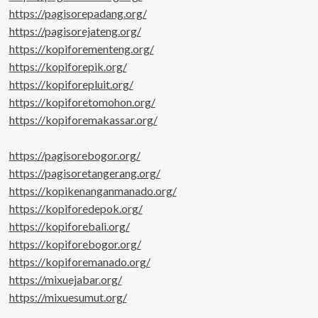
https://pagisorepadang.org/
https://pagisorejateng.org/
https://kopiforementeng.org/
https://kopiforepik.org/
https://kopiforepluit.org/
https://kopiforetomohon.org/
https://kopiforemakassar.org/
https://pagisorebogor.org/
https://pagisoretangerang.org/
https://kopikenanganmanado.org/
https://kopiforedepok.org/
https://kopiforebali.org/
https://kopiforebogor.org/
https://kopiforemanado.org/
https://mixuejabar.org/
https://mixuesumut.org/