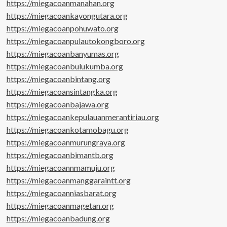
https://miegacoanmanahan.org
https://miegacoankayongutara.org
https://miegacoanpohuwato.org
https://miegacoanpulautokongboro.org
https://miegacoanbanyumas.org
https://miegacoanbulukumba.org
https://miegacoanbintang.org
https://miegacoansintangka.org
https://miegacoanbajawa.org
https://miegacoankepulauanmerantiriau.org
https://miegacoankotamobagu.org
https://miegacoanmurungraya.org
https://miegacoanbimantb.org
https://miegacoannmamuju.org
https://miegacoanmanggaraintt.org
https://miegacoanniasbarat.org
https://miegacoanmagetan.org
https://miegacoanbadung.org