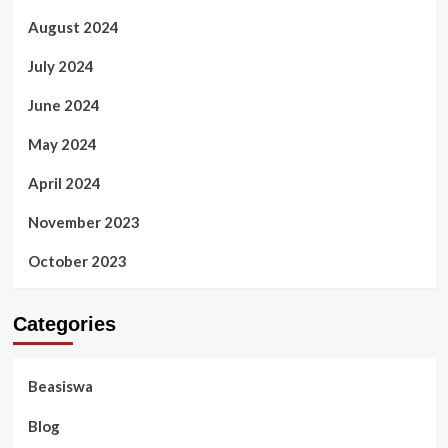
August 2024
July 2024
June 2024
May 2024
April 2024
November 2023
October 2023
Categories
Beasiswa
Blog