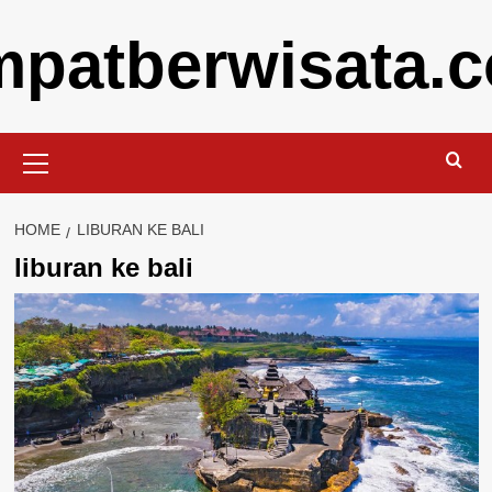
Skip
mpatberwisata.
to
content
Primary
Menu
HOME
LIBURAN KE BALI
liburan ke bali