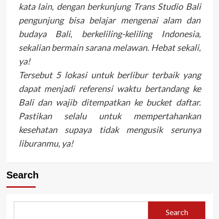
kata lain, dengan berkunjung Trans Studio Bali
pengunjung bisa belajar mengenai alam dan
budaya Bali, berkeliling-keliling Indonesia,
sekalian bermain sarana melawan. Hebat sekali,
ya!
Tersebut 5 lokasi untuk berlibur terbaik yang
dapat menjadi referensi waktu bertandang ke
Bali dan wajib ditempatkan ke bucket daftar.
Pastikan selalu untuk mempertahankan
kesehatan supaya tidak mengusik serunya
liburanmu, ya!
Search
Search