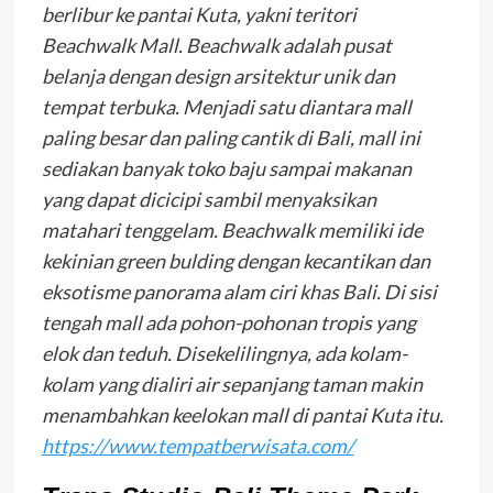
berlibur ke pantai Kuta, yakni teritori
Beachwalk Mall. Beachwalk adalah pusat
belanja dengan design arsitektur unik dan
tempat terbuka. Menjadi satu diantara mall
paling besar dan paling cantik di Bali, mall ini
sediakan banyak toko baju sampai makanan
yang dapat dicicipi sambil menyaksikan
matahari tenggelam. Beachwalk memiliki ide
kekinian green bulding dengan kecantikan dan
eksotisme panorama alam ciri khas Bali. Di sisi
tengah mall ada pohon-pohonan tropis yang
elok dan teduh. Disekelilingnya, ada kolam-
kolam yang dialiri air sepanjang taman makin
menambahkan keelokan mall di pantai Kuta itu.
https://www.tempatberwisata.com/