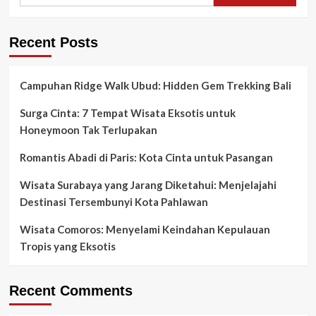
Recent Posts
Campuhan Ridge Walk Ubud: Hidden Gem Trekking Bali
Surga Cinta: 7 Tempat Wisata Eksotis untuk
Honeymoon Tak Terlupakan
Romantis Abadi di Paris: Kota Cinta untuk Pasangan
Wisata Surabaya yang Jarang Diketahui: Menjelajahi
Destinasi Tersembunyi Kota Pahlawan
Wisata Comoros: Menyelami Keindahan Kepulauan
Tropis yang Eksotis
Recent Comments