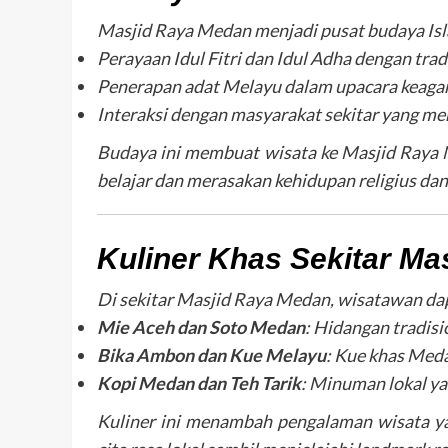
Masjid Raya Medan menjadi pusat budaya Is
Perayaan Idul Fitri dan Idul Adha dengan tradi
Penerapan adat Melayu dalam upacara keag
Interaksi dengan masyarakat sekitar yang men
Budaya ini membuat wisata ke Masjid Raya 
belajar dan merasakan kehidupan religius dan 
Kuliner Khas Sekitar Ma
Di sekitar Masjid Raya Medan, wisatawan da
Mie Aceh dan Soto Medan
: Hidangan tradisi
Bika Ambon dan Kue Melayu
: Kue khas Meda
Kopi Medan dan Teh Tarik
: Minuman lokal ya
Kuliner ini menambah pengalaman wisata ya