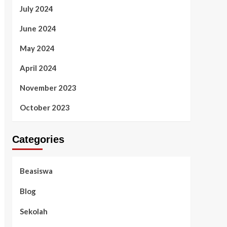
July 2024
June 2024
May 2024
April 2024
November 2023
October 2023
Categories
Beasiswa
Blog
Sekolah