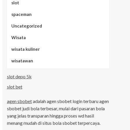
slot
spaceman
Uncategorized
Wisata
wisata kuliner
wisatawan
slot depo 5k
slot bet
agen sbobet
adalah agen sbobet login terbaru agen
sbobet judi bola terbesar, mulai dari pasaran bola
yang jelas transparan hingga proses wd hasil
menang mudah di situs bola sbobet terpercaya.