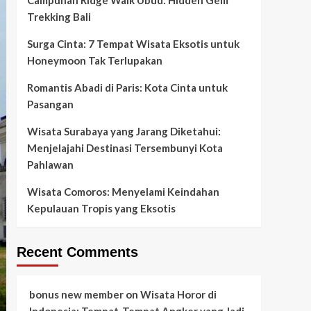
Campuhan Ridge Walk Ubud: Hidden Gem
Trekking Bali
Surga Cinta: 7 Tempat Wisata Eksotis untuk
Honeymoon Tak Terlupakan
Romantis Abadi di Paris: Kota Cinta untuk
Pasangan
Wisata Surabaya yang Jarang Diketahui:
Menjelajahi Destinasi Tersembunyi Kota
Pahlawan
Wisata Comoros: Menyelami Keindahan
Kepulauan Tropis yang Eksotis
Recent Comments
bonus new member
on
Wisata Horor di