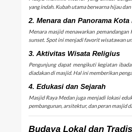
yang indah. Kubah utama berwarna hijau dan
2. Menara dan Panorama Kota
Menara masjid menawarkan pemandangan Kot
sunset. Spot ini menjadi favorit wisatawan un
3. Aktivitas Wisata Religius
Pengunjung dapat mengikuti kegiatan ibadah
diadakan di masjid. Hal ini memberikan penga
4. Edukasi dan Sejarah
Masjid Raya Medan juga menjadi lokasi eduk
pembangunan, arsitektur, dan peran masjid 
Budaya Lokal dan Tradis