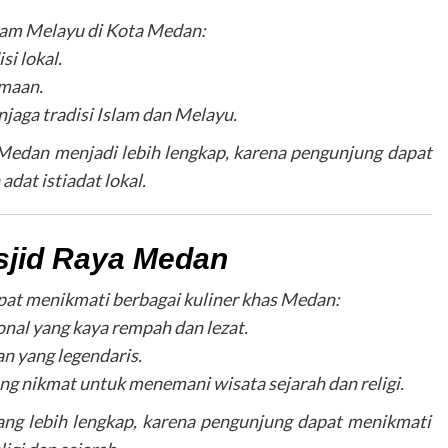
lam Melayu di Kota Medan:
si lokal.
amaan.
jaga tradisi Islam dan Melayu.
Medan menjadi lebih lengkap, karena pengunjung dapat
adat istiadat lokal.
sjid Raya Medan
pat menikmati berbagai kuliner khas Medan:
onal yang kaya rempah dan lezat.
n yang legendaris.
ng nikmat untuk menemani wisata sejarah dan religi.
ng lebih lengkap, karena pengunjung dapat menikmati