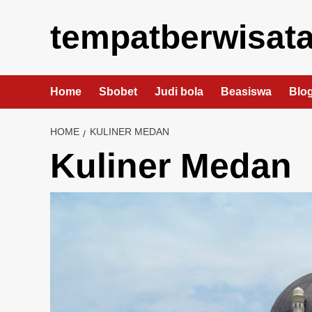
Skip
to
tempatberwisat
content
Home
Sbobet
Judi bola
Beasiswa
Blo
HOME
KULINER MEDAN
Kuliner Medan