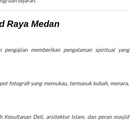
ligi dan sejarah.
jid Raya Medan
n pengajian memberikan pengalaman spiritual yang
spot fotografi yang memukau, termasuk kubah, menara,
h Kesultanan Deli, arsitektur Islam, dan peran masjid