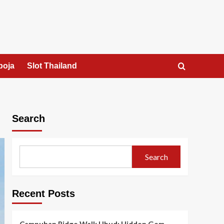
boja
Slot Thailand
Search
Search
Recent Posts