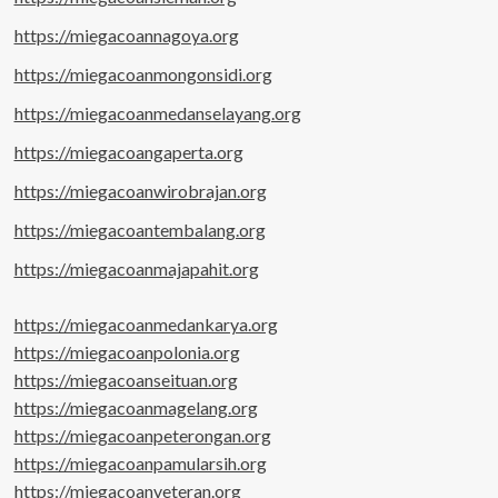
https://miegacoannagoya.org
https://miegacoanmongonsidi.org
https://miegacoanmedanselayang.org
https://miegacoangaperta.org
https://miegacoanwirobrajan.org
https://miegacoantembalang.org
https://miegacoanmajapahit.org
https://miegacoanmedankarya.org
https://miegacoanpolonia.org
https://miegacoanseituan.org
https://miegacoanmagelang.org
https://miegacoanpeterongan.org
https://miegacoanpamularsih.org
https://miegacoanveteran.org