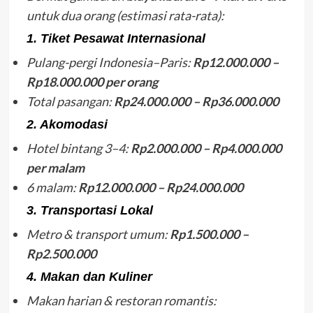
untuk dua orang (estimasi rata-rata):
1. Tiket Pesawat Internasional
Pulang-pergi Indonesia–Paris:
Rp12.000.000 –
Rp18.000.000 per orang
Total pasangan:
Rp24.000.000 – Rp36.000.000
2. Akomodasi
Hotel bintang 3–4:
Rp2.000.000 – Rp4.000.000
per malam
6 malam:
Rp12.000.000 – Rp24.000.000
3. Transportasi Lokal
Metro & transport umum:
Rp1.500.000 –
Rp2.500.000
4. Makan dan Kuliner
Makan harian & restoran romantis: