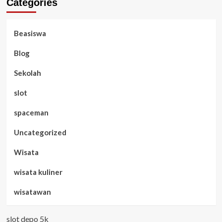
Categories
Beasiswa
Blog
Sekolah
slot
spaceman
Uncategorized
Wisata
wisata kuliner
wisatawan
slot depo 5k