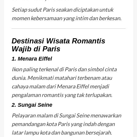
Setiap sudut Paris seakan diciptakan untuk
momen kebersamaan yang intim dan berkesan.
Destinasi Wisata Romantis
Wajib di Paris
1. Menara Eiffel
Ikon paling terkenal di Paris dan simbol cinta
dunia. Menikmati matahari terbenam atau
cahaya malam dari Menara Eiffel menjadi
pengalaman romantis yang tak terlupakan.
2. Sungai Seine
Pelayaran malam di Sungai Seine menawarkan
pemandangan kota Paris yang indah dengan
latar lampu kota dan bangunan bersejarah.