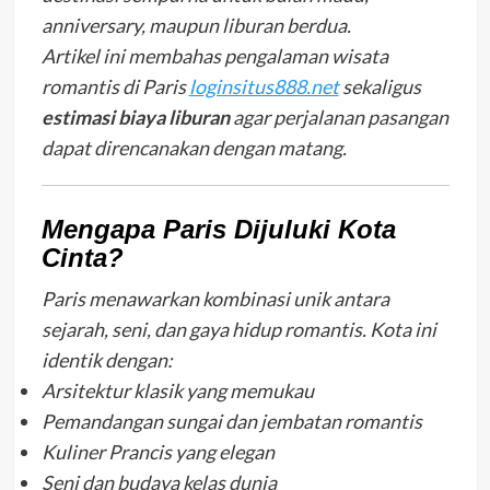
anniversary, maupun liburan berdua.
Artikel ini membahas pengalaman wisata
romantis di Paris
loginsitus888.net
sekaligus
estimasi biaya liburan
agar perjalanan pasangan
dapat direncanakan dengan matang.
Mengapa Paris Dijuluki Kota
Cinta?
Paris menawarkan kombinasi unik antara
sejarah, seni, dan gaya hidup romantis. Kota ini
identik dengan:
Arsitektur klasik yang memukau
Pemandangan sungai dan jembatan romantis
Kuliner Prancis yang elegan
Seni dan budaya kelas dunia