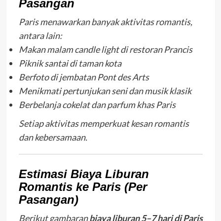
Pasangan
Paris menawarkan banyak aktivitas romantis,
antara lain:
Makan malam candle light di restoran Prancis
Piknik santai di taman kota
Berfoto di jembatan Pont des Arts
Menikmati pertunjukan seni dan musik klasik
Berbelanja cokelat dan parfum khas Paris
Setiap aktivitas memperkuat kesan romantis
dan kebersamaan.
Estimasi Biaya Liburan
Romantis ke Paris (Per
Pasangan)
Berikut gambaran
biaya liburan 5–7 hari di Paris