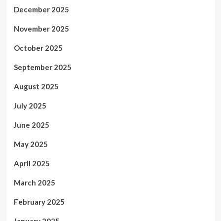
December 2025
November 2025
October 2025
September 2025
August 2025
July 2025
June 2025
May 2025
April 2025
March 2025
February 2025
January 2025