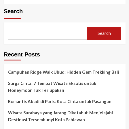
Search
Search
Recent Posts
Campuhan Ridge Walk Ubud: Hidden Gem Trekking Bali
Surga Cinta: 7 Tempat Wisata Eksotis untuk
Honeymoon Tak Terlupakan
Romantis Abadi di Paris: Kota Cinta untuk Pasangan
Wisata Surabaya yang Jarang Diketahui: Menjelajahi
Destinasi Tersembunyi Kota Pahlawan