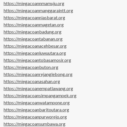
https://miegacoannmamuju.org
https://miegacoanmanggaraintt.org
https://miegacoanniasbarat.org
https://miegacoanmagetan.org
https://miegacoanbadung.org
https://miegacoantabanan.org
https://miegacoanacehbesar.org
https://miegacoanluwuutara.org
https://miegacoantobasamosir.org
https://miegacoanbuton.org
https://miegacoanrejanglebong.org
https://miegacoanasahan.org
https://miegacoanempatlawang.org
https://miegacoansimpangampek.org
https://miegacoanwatampone.org
https://miegacoanbaritoutara.org
https://miegacoanpurworejo.org
https://miegacoansumbawa.org