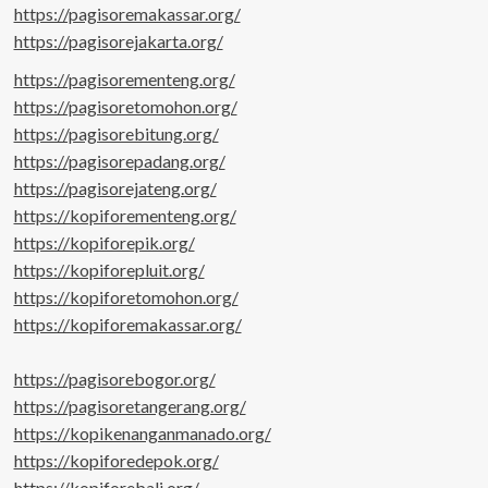
https://pagisoremakassar.org/
https://pagisorejakarta.org/
https://pagisorementeng.org/
https://pagisoretomohon.org/
https://pagisorebitung.org/
https://pagisorepadang.org/
https://pagisorejateng.org/
https://kopiforementeng.org/
https://kopiforepik.org/
https://kopiforepluit.org/
https://kopiforetomohon.org/
https://kopiforemakassar.org/
https://pagisorebogor.org/
https://pagisoretangerang.org/
https://kopikenanganmanado.org/
https://kopiforedepok.org/
https://kopiforebali.org/