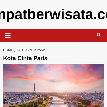
Skip
mpatberwisata.
to
content
Primary
Menu
HOME
KOTA CINTA PARIS
Kota Cinta Paris