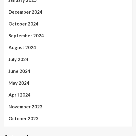
December 2024
October 2024
September 2024
August 2024
July 2024
June 2024
May 2024
April 2024
November 2023
October 2023