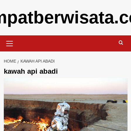
Skip
mpatberwisata.
to
content
Primary
Menu
HOME
KAWAH API ABADI
kawah api abadi