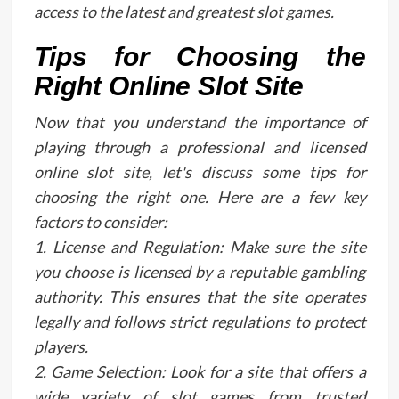
access to the latest and greatest slot games.
Tips for Choosing the
Right Online Slot Site
Now that you understand the importance of
playing through a professional and licensed
online slot site, let's discuss some tips for
choosing the right one. Here are a few key
factors to consider:
1. License and Regulation: Make sure the site
you choose is licensed by a reputable gambling
authority. This ensures that the site operates
legally and follows strict regulations to protect
players.
2. Game Selection: Look for a site that offers a
wide variety of slot games from trusted