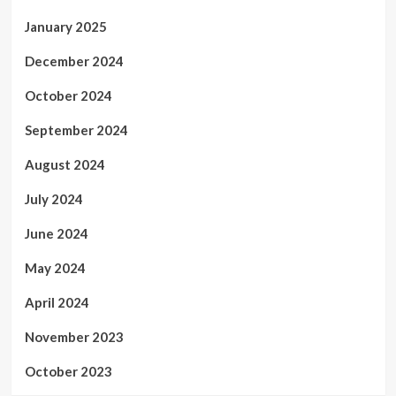
January 2025
December 2024
October 2024
September 2024
August 2024
July 2024
June 2024
May 2024
April 2024
November 2023
October 2023