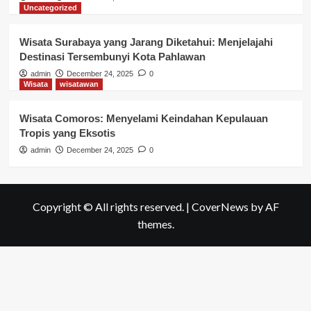
Uncategorized
Wisata Surabaya yang Jarang Diketahui: Menjelajahi
Destinasi Tersembunyi Kota Pahlawan
admin
December 24, 2025
0
Wisata
wisatawan
Wisata Comoros: Menyelami Keindahan Kepulauan
Tropis yang Eksotis
admin
December 24, 2025
0
Copyright © All rights reserved.
|
CoverNews
by AF
themes.