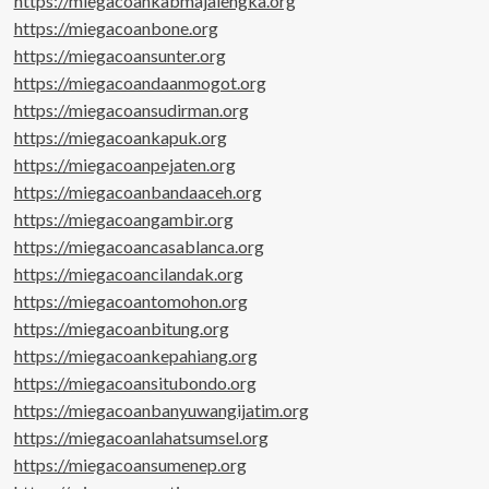
https://miegacoankabmajalengka.org
https://miegacoanbone.org
https://miegacoansunter.org
https://miegacoandaanmogot.org
https://miegacoansudirman.org
https://miegacoankapuk.org
https://miegacoanpejaten.org
https://miegacoanbandaaceh.org
https://miegacoangambir.org
https://miegacoancasablanca.org
https://miegacoancilandak.org
https://miegacoantomohon.org
https://miegacoanbitung.org
https://miegacoankepahiang.org
https://miegacoansitubondo.org
https://miegacoanbanyuwangijatim.org
https://miegacoanlahatsumsel.org
https://miegacoansumenep.org