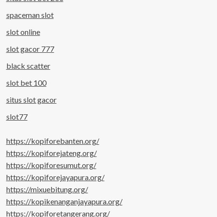
spaceman slot
slot online
slot gacor 777
black scatter
slot bet 100
situs slot gacor
slot77
https://kopiforebanten.org/
https://kopiforejateng.org/
https://kopiforesumut.org/
https://kopiforejayapura.org/
https://mixuebitung.org/
https://kopikenanganjayapura.org/
https://kopiforetangerang.org/