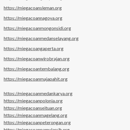
https://miegacoansleman.org
https://miegacoannagoya.org
https://miegacoanmongonsidi.org
https://miegacoanmedanselayang.org
https://miegacoangaperta.org
https://miegacoanwirobrajan.org
https://miegacoantembalang.org
https://miegacoanmajapahit.org
https://miegacoanmedankarya.org
https://miegacoanpolonia.org
https://miegacoanseituan.org
https://miegacoanmagelang.org
https://miegacoanpeterongan.org
https://miegacoanpamularsih.org