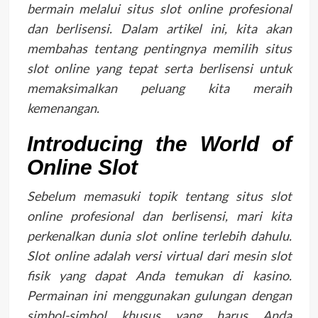
bermain melalui situs slot online profesional
dan berlisensi. Dalam artikel ini, kita akan
membahas tentang pentingnya memilih situs
slot online yang tepat serta berlisensi untuk
memaksimalkan peluang kita meraih
kemenangan.
Introducing the World of
Online Slot
Sebelum memasuki topik tentang situs slot
online profesional dan berlisensi, mari kita
perkenalkan dunia slot online terlebih dahulu.
Slot online adalah versi virtual dari mesin slot
fisik yang dapat Anda temukan di kasino.
Permainan ini menggunakan gulungan dengan
simbol-simbol khusus yang harus Anda