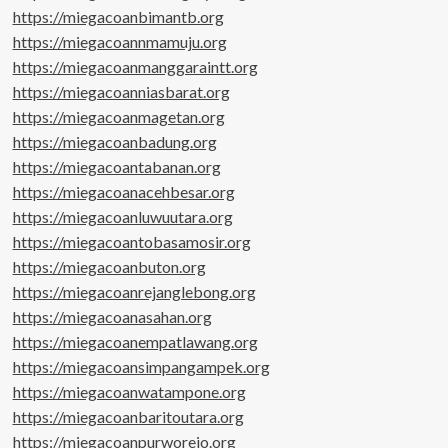
https://miegacoanbimantb.org
https://miegacoannmamuju.org
https://miegacoanmanggaraintt.org
https://miegacoanniasbarat.org
https://miegacoanmagetan.org
https://miegacoanbadung.org
https://miegacoantabanan.org
https://miegacoanacehbesar.org
https://miegacoanluwuutara.org
https://miegacoantobasamosir.org
https://miegacoanbuton.org
https://miegacoanrejanglebong.org
https://miegacoanasahan.org
https://miegacoanempatlawang.org
https://miegacoansimpangampek.org
https://miegacoanwatampone.org
https://miegacoanbaritoutara.org
https://miegacoanpurworejo.org