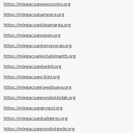
https://miegacoanwonosobo.org
https://miegacoanampera.org
https://miegacoanbinamarga.org
https://miegacoansenen.org
https://miegacoankemayoran.org
https://miegacoankotabimantb.org
https://miegacoanbenhil.org
https://miegacoancikini.org
https://miegacoanrawabuaya.org
https://miegacoanpondokindah.org
https://miegacoangrogol.org
https://miegacoankalideres.org
https://miegacoanpondokgede.org