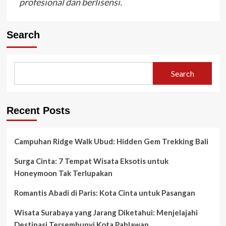
profesional dan berlisensi.
Search
Search
Recent Posts
Campuhan Ridge Walk Ubud: Hidden Gem Trekking Bali
Surga Cinta: 7 Tempat Wisata Eksotis untuk
Honeymoon Tak Terlupakan
Romantis Abadi di Paris: Kota Cinta untuk Pasangan
Wisata Surabaya yang Jarang Diketahui: Menjelajahi
Destinasi Tersembunyi Kota Pahlawan