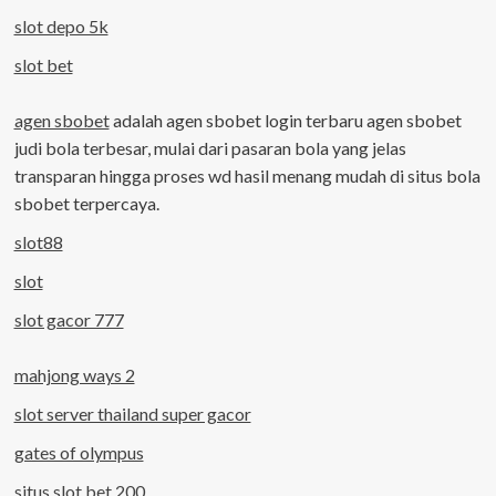
slot depo 5k
slot bet
agen sbobet
adalah agen sbobet login terbaru agen sbobet
judi bola terbesar, mulai dari pasaran bola yang jelas
transparan hingga proses wd hasil menang mudah di situs bola
sbobet terpercaya.
slot88
slot
slot gacor 777
mahjong ways 2
slot server thailand super gacor
gates of olympus
situs slot bet 200