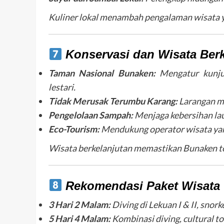
Kuliner lokal menambah pengalaman wisata 
Konservasi dan Wisata Berk
Taman Nasional Bunaken:
Mengatur kunjun
lestari.
Tidak Merusak Terumbu Karang:
Larangan m
Pengelolaan Sampah:
Menjaga kebersihan lau
Eco-Tourism:
Mendukung operator wisata yan
Wisata berkelanjutan memastikan Bunaken t
Rekomendasi Paket Wisata
3 Hari 2 Malam:
Diving di Lekuan I & II, snork
5 Hari 4 Malam:
Kombinasi diving, cultural t