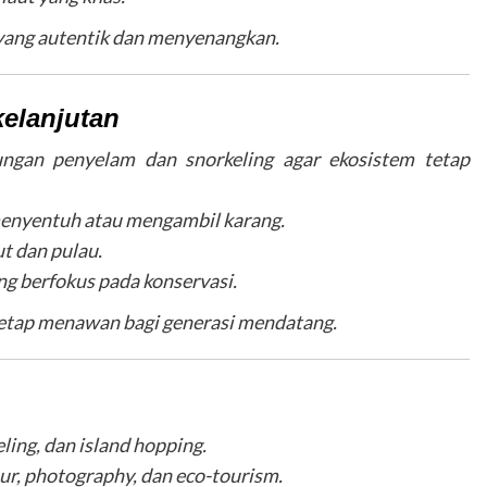
yang autentik dan menyenangkan.
elanjutan
gan penyelam dan snorkeling agar ekosistem tetap
enyentuh atau mengambil karang.
t dan pulau.
g berfokus pada konservasi.
etap menawan bagi generasi mendatang.
eling, dan island hopping.
our, photography, dan eco-tourism.