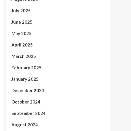
July 2025
June 2025
May 2025
April 2025
March 2025
February 2025
January 2025
December 2024
October 2024
September 2024
August 2024