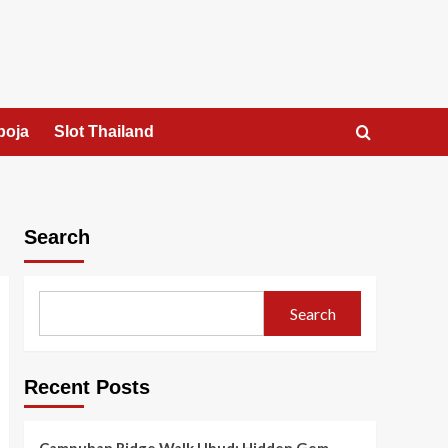
boja
Slot Thailand
Search
Search
Recent Posts