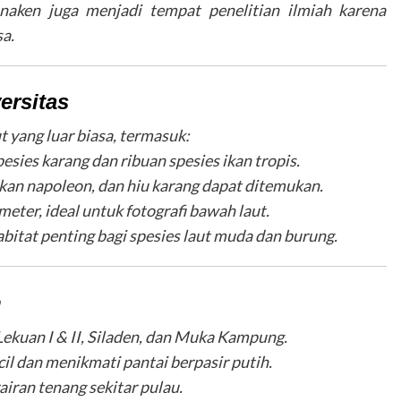
naken juga menjadi tempat penelitian ilmiah karena
sa.
ersitas
 yang luar biasa, termasuk:
esies karang dan ribuan spesies ikan tropis.
ikan napoleon, dan hiu karang dapat ditemukan.
meter, ideal untuk fotografi bawah laut.
itat penting bagi spesies laut muda dan burung.
n
ekuan I & II, Siladen, dan Muka Kampung.
l dan menikmati pantai berpasir putih.
iran tenang sekitar pulau.