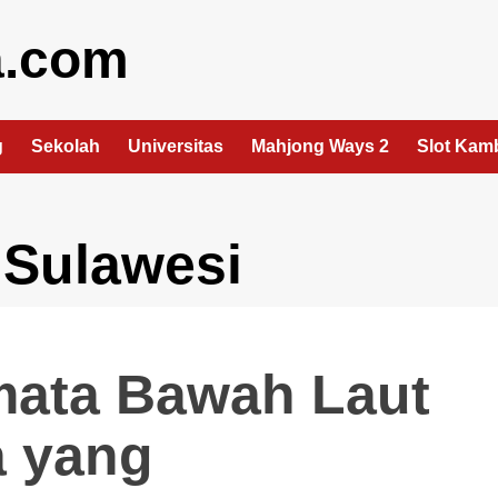
a.com
g
Sekolah
Universitas
Mahjong Ways 2
Slot Kam
 Sulawesi
mata Bawah Laut
a yang