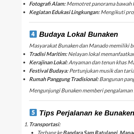
Fotografi Alam:
Memotret panorama bawah la
Kegiatan Edukasi Lingkungan:
Mengikuti prog
Budaya Lokal Bunaken
Masyarakat Bunaken dan Manado memiliki bud
Tradisi Maritim:
Nelayan lokal memanfaatkan
Kerajinan Lokal:
Anyaman dan tenun khas Ma
Festival Budaya:
Pertunjukan musik dan taria
Rumah Panggung Tradisional:
Bangunan pangg
Mengunjungi Bunaken memberi pengalaman bu
Tips Perjalanan ke Bunake
Transportasi:
Terbang ke
Bandara Sam Ratulangi, Mana