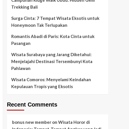
Campuhan Ridge Walk Ubud: Hidden Gem
Trekking Bali
Surga Cinta: 7 Tempat Wisata Eksotis untuk
Honeymoon Tak Terlupakan
Romantis Abadi di Paris: Kota Cinta untuk
Pasangan
Wisata Surabaya yang Jarang Diketahui:
Menjelajahi Destinasi Tersembunyi Kota
Pahlawan
Wisata Comoros: Menyelami Keindahan
Kepulauan Tropis yang Eksotis
Recent Comments
bonus new member
on
Wisata Horor di