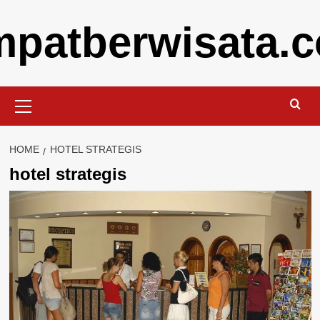
Skip
mpatberwisata.
to
content
Primary
Menu
HOME
HOTEL STRATEGIS
hotel strategis