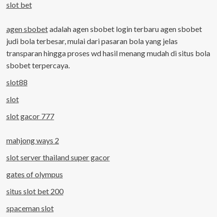
slot bet
agen sbobet
adalah agen sbobet login terbaru agen sbobet
judi bola terbesar, mulai dari pasaran bola yang jelas
transparan hingga proses wd hasil menang mudah di situs bola
sbobet terpercaya.
slot88
slot
slot gacor 777
mahjong ways 2
slot server thailand super gacor
gates of olympus
situs slot bet 200
spaceman slot